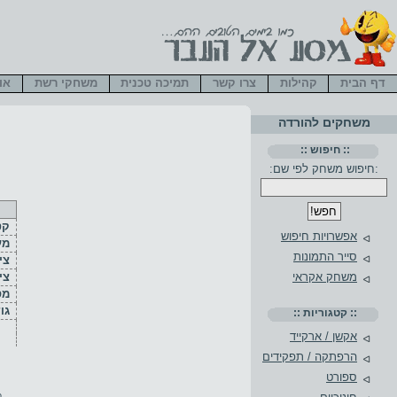
דף הבית
קהילות
צרו קשר
תמיכה טכנית
משחקי רשת
או
משחקים להורדה
:: חיפוש ::
:חיפוש משחק לפי שם:
קט
אפשרויות חיפוש
מע
סייר התמונות
ציו
צי
משחק אקראי
מס
גו
:: קטגוריות ::
אקשן / ארקייד
הרפתקה / תפקידים
ספורט
פ