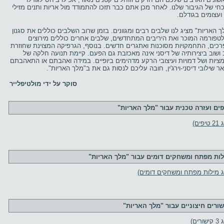
כחי של הגיבור שלנו. לאחר מכן אתם כבר תזכו להתמודד מול אריות ותנים מזילי
 ועצומים בגודלם.
ך האריות" מציג לנו שלבים רבים ומגוונים. בזמן שרוב השלבים כוללים את סגנון
טפורמה המוכר ואת היריבים המתחדשים, שלבים אחרים כוללים מירוצים
רכים, התחמקויות מסוכנות ואתגרים חדשים. בנוסף, הגרפיקה המצוינת שחוזרת
 ושוב ביצירותיה של דיסני אינה מאכזבת גם הפעם. קיימת תנועה חלקה של
מציות ושל דמויות ועיצובי הרקע מדהימים ביופיים. במידה ואהבתם או התאהבתם
ר שילובי דיסני-וירג'ין, חובה עליכם לנסות גם את ב"מלך האריות".
סוקר על ידי מולטיפלייר
פים ועזרה טכנית עבור "מלך האריות"
יפים)
לות מפתח ומשחקים דומים עבור "מלך האריות"
ג מילות מפתח ומשחקים דומים)
שורים חיצוניים עבור "מלך האריות"
ורים)