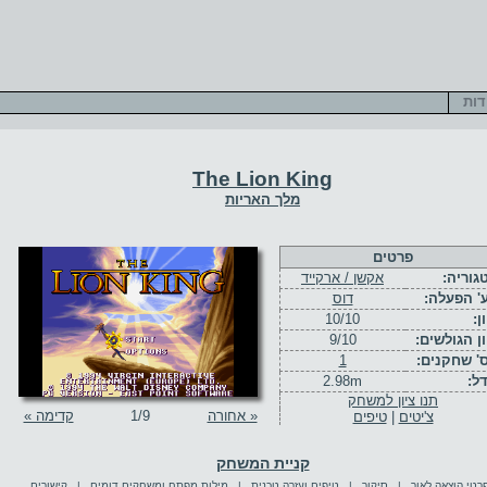
דות
The Lion King
מלך האריות
פרטים
גוריה:
אקשן / ארקייד
' הפעלה:
דוס
ן:
10/10
ון הגולשים:
9/10
' שחקנים:
1
דל:
2.98m
תנו ציון למשחק
« אחורה
/9
1
קדימה »
צ'יטים
|
טיפים
קניית המשחק
רטי הוצאה לאור
|
סיקור
|
טיפים ועזרה טכנית
|
מילות מפתח ומשחקים דומים
|
קישורים