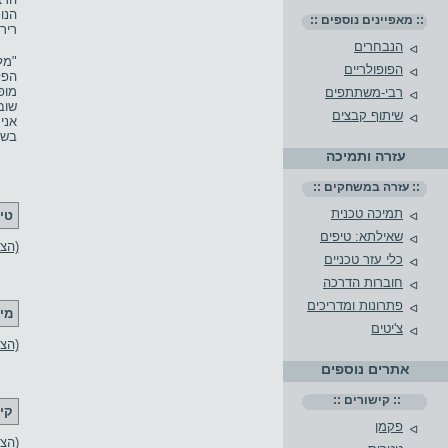
הנו
:: מאפיינים נוספים ::
ריר
הנבחרים
"מל
הפופולריים
הפל
מופ
רבי-משתתפים
שוב
שיתוף קבצים
אני
בשא
עזרה ותמיכה
:: עזרה במשחקים ::
תמיכה טכנית
טי
שאילתא: טיפים
(הצג 21 ט
כלי עזר טכניים
חוברות הדרכה
פתרונות ומדריכים
מי
צ'יטים
(הצ
אתרים נוספים
:: קישורים ::
קי
פקמן
(הצג 3 קיש