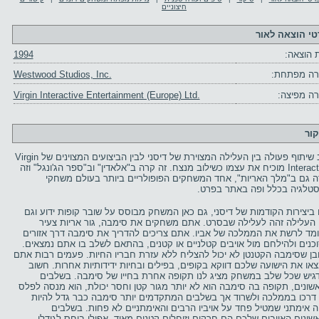
חיצוניים
טי הוצאה לאור
 הוצאה:
1994
ה מפתחת:
Westwood Studios, Inc.
ה מפיצה:
Virgin Interactive Entertainment (Europe) Ltd.
קור
שוב שיתוף פעולה בין העלילה המצוירת של דיסני לבין הביצועים המצוינים של Virgin
Interactive מוכיח את עצמו כשילוב מנצח. זה קרה ב"אלאדין" וב"ספר הג'ונגל" וזה
ה גם ב"מלך האריות", אחד המשחקים הפופולריים ביותר בעולם משחקי
סטלגיה בכלל ופה באתר בפרט.
 ביצירות הקודמות של דיסני, גם כאן המשחק מבוסס על שובר קופות ידוע וגם
 העלילה זהה לעלילה שבסרט. אתם משחקים את סימבה, גור אריות צעיר
מד לרשת את הממלכה של אביו. אתם צריכים להדריך את סימבה דרך אזורים
כנים ולהילחם מול אויבים קטלניים או קטנים, בהתאם לשלב בו אתם נמצאים.
בן שסימבה הקטנטן לא יכול להצליח ללא עזרת חבריו החיות. פעמים רבות אתם
או את הישועה שלכם דווקא בקופים, בפילים ובחיות ידידותיות אחרות. חשוב
גיש שכל שלב במשחק מציג לנו תקופה אחרת בחייו של סימבה. בשלבים
שונים, תקופה בה סימבה הוא לא יותר מגור קטן וחסר יכולת, הוא מנסה לפלס
דרכו בממלכה ולשרוד אך בשלבים המתקדמים יותר סימבה כבר גדל להיות
ה אימתני שמטיל פחד על אויביו הרבים והאימתניים לא פחות. בשלבים
שונים האויבים שלכם הם חרקים וזוחלים קטנים מאוד, אפילו ביחס לגודלו