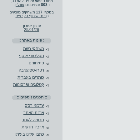
מתוכם
989
זמינים להורדה,
ו-
803
זמינים גם
אונליין
.
בנוסף,
117
משחקים מוצעים
ב
פינת שיתוף הקבצים
.
עדכון אחרון:
25/01/26
:: פינות באתר ::
משחקי רשת
תקליטורי אוסף
פתיחונים
רטרו-ספקטיבה
כותרים בעברית
קטלוגים ופרסומות
:: תכנים נוספים ::
עדכוני רסס
אודות האתר
תרומה לאתר
ארכיון חדשות
כתבו עלינו בעיתון