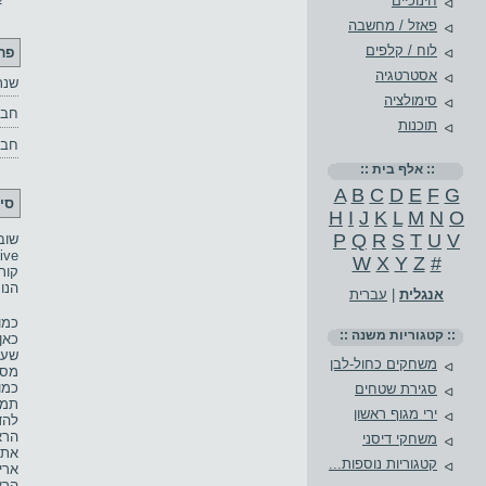
חינוכיים
פאזל / מחשבה
לוח / קלפים
פר
אסטרטגיה
שנת
סימולציה
חבר
תוכנות
חבר
:: אלף בית ::
A
B
C
D
E
F
G
סי
H
I
J
K
L
M
N
O
P
Q
R
S
T
U
V
W
X
Y
Z
#
קור
הנו
אנגלית
|
עברית
כמו
:: קטגוריות משנה ::
כאן
שעו
משחקים כחול-לבן
מסו
כמו
סגירת שטחים
תמצ
ירי מגוף ראשון
להד
הרא
משחקי דיסני
את 
קטגוריות נוספות...
ארי
הרא