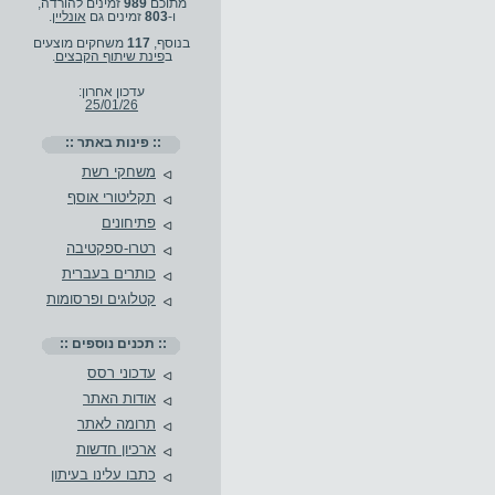
מתוכם
989
זמינים להורדה,
ו-
803
זמינים גם
אונליין
.
בנוסף,
117
משחקים מוצעים
ב
פינת שיתוף הקבצים
.
עדכון אחרון:
25/01/26
:: פינות באתר ::
משחקי רשת
תקליטורי אוסף
פתיחונים
רטרו-ספקטיבה
כותרים בעברית
קטלוגים ופרסומות
:: תכנים נוספים ::
עדכוני רסס
אודות האתר
תרומה לאתר
ארכיון חדשות
כתבו עלינו בעיתון