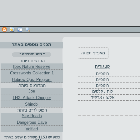
תכנים נוספים באתר
מאפייני תצוגה
:: סטטיסטיקה ::
החדשים ביותר:
קטגוריה
Ibex Nature Reserve
Crosswords Collection 1
חינוכיים
חינוכיים
Hebrew Quiz Program
חינוכיים
המדורגים ביותר:
Joe
לוח / קלפים
אקשן / ארקייד
LHX: Attack Chopper
Shinobi
הפופולריים ביותר:
Sky Roads
Dangerous Dave
Volfied
כרגע יש
1153
משחקים ישנים
באתר,