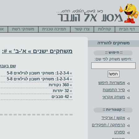
דף הבית
קהילות
צרו קשר
תמיכה טכנית
משחקי רשת
או
משחקים להורדה
משחקים ישנים
»
א'-ב' » #
:
:: חיפוש ::
:חיפוש משחק לפי שם:
שם בעבר
»
1-2-3-4: משחקי חשבון לגילאים 5-8
»
1-2-3-4: משחקי חשבון לגילאים 5-8
אפשרויות חיפוש
»
360 נקודות
סייר התמונות
»
32 יתדות
»
42 סבבים
משחק אקראי
:: קטגוריות ::
אקשן / ארקייד
הרפתקה / תפקידים
ספורט