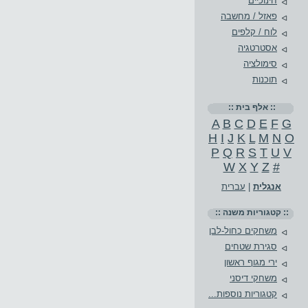
חינוכיים
פאזל / מחשבה
לוח / קלפים
אסטרטגיה
סימולציה
תוכנות
:: אלף בית ::
A
B
C
D
E
F
G
H
I
J
K
L
M
N
O
P
Q
R
S
T
U
V
W
X
Y
Z
#
אנגלית
|
עברית
:: קטגוריות משנה ::
משחקים כחול-לבן
סגירת שטחים
ירי מגוף ראשון
משחקי דיסני
קטגוריות נוספות...