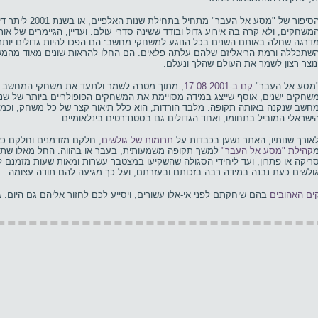
הסיפור של "מסע אל ה
משחקים, ולא קרה בה אירוע גדול ובודד ששינה סדרי עולם. ועדיין, הגיימרים של או
דרגה שחלה באותם השנים בכל הנוגע למשחקי מחשב: הם הפכו להיות גדולים יותר,
שתכללה ורמת הריאליזם שלהם עלתה פלאים. הם החלו להראות שונים מאוד מהמשח
נוצר רצון לשמר את העולם שהלך ונעלם.
מסע אל העבר"
קם ב-17.08.2001
חשב שנקנה באותה תקופה. מלבד הורדות, הוא כלל תיאור קצר של כל משחק, וכמה 
ישראלי המוביל בתחומו, ואחד הגדולים גם בסטנדרטים בינלאומיים.
אורך שנותיו, האתר נשען בכבדות על
תרומות של גולשים
, חלקם מזדמנים וחלקם כא
קהילת "מסע אל העבר"
למשך תקופה משמעותית, בעבר או בהווה. החל מאלו שתר
ריקה או פתרון, ועד ליחידי הסגולה שהשקיעו במצטבר עשרות ומאות שעות מזמנם
ולשים כעת נבנה במידה רבה בזכותם ובעזרתם, ועל כך מגיעה להם תודה עצומה.
ם האהובים
בהם שיחקתם לפני אי-אלו עשורים, ויסייע לכם לחזור אליהם גם היום. ג