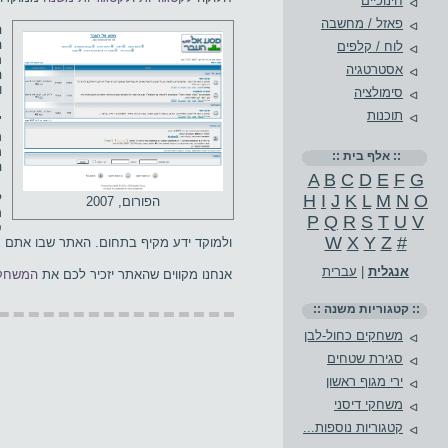
חינוכיים
פאזל / מחשבה
ה
לוח / קלפים
מ
אסטרטגיה
ה
ו
סימולציה
תוכנות
"
מ
:: אלף בית ::
ה
A
B
C
D
E
F
G
ל
H
I
J
K
L
M
N
O
הפורום, 2007
מ
P
Q
R
S
T
U
V
ס
W
X
Y
Z
#
ולמוקד ידע מקיף בתחום. האתר שבו אתם ג
אנגלית
|
עברית
אנחנו מקווים שהאתר יזכיר לכם את
המשחקי
:: קטגוריות משנה ::
משחקים כחול-לבן
סגירת שטחים
ירי מגוף ראשון
משחקי דיסני
קטגוריות נוספות...