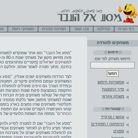
דף הבית
קהילות
צרו קשר
תמיכה טכנית
משחקי רשת
או
משחקים להורדה
:: חיפוש ::
"מסע אל העבר" הוא אתר שמוקדש למשחקי
:חיפוש משחק לפי שם:
ל
משחקים ישראלים
(מקוריים ומתורגמים כא
בחינם, מתוך מטרה לשמר אותם, וחלקם הג
לצד הורדות ומשחקים ישנים אונליין, "מס
המשחקים עצמם מתלווים סיקורים, תמונות,
אפשרויות חיפוש
ובמידת הצורך גם
טיפים
מועילים להפעלת ה
סייר התמונות
התקופה באמצעות פינות שונות המציגות חומר
סריקות של קטלוגי משחקים מבית חברות הה
משחק אקראי
שונות למשחקי מחשב אשר נלקחו ממגזיני מ
תקליטורי משחקים שהיו נפוצים בארץ בזמנו, 
קטעי האנימציה הקצרים שהגיעו עם הפצות שונות
:: קטגוריות ::
הכותרים
" ממפה את השמות הלועזיים של 
אקשן / ארקייד
"מסע אל העבר" שם לו למטרה לסייע ולהקל 
הרפתקה / תפקידים
האתר מציע כלים הן לאיתור משחקים אבודים
ספורט
והן להפעלת משחקים ישנים על מערכות הפ
חלוקה ל
קטגוריות
ול
קטגוריות משנה
ממוקדות