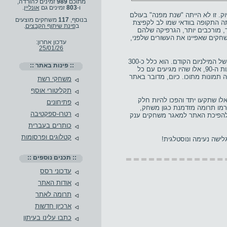
מתוכם
989
זמינים להורדה,
ו-
803
זמינים גם
אונליין
.
עבר" מתחיל בתחילת שנות האלפיים, או בשנת 2001 ליתר דיוק. זו לא הייתה "שנת מפנה" בעולם
בנוסף,
117
משחקים מוצעים
תה התקופה בוודאי שמו לב לקפיצת
ב
פינת שיתוף הקבצים
.
 מורכבים יותר, הגרפיקה שלהם
קים שאפיינו את העשורים שלפני,
עדכון אחרון:
25/01/26
, מתוך מטרה לשמר ולתעד את משחקי המחשב של המילניום הקודם. הוא כלל כ-300
:: פינות באתר ::
משחקים ישנים, אוסף שייצג במידה מסויימת את המשחקים הפופולריים ביותר של שנות ה-90, אלו שהיו מגיעים עם כל
תמונות מתוכו. כיום, מדובר באתר
משחקי רשת
תקליטורי אוסף
לו שתקעו יתד והפכו להיות חלק
פתיחונים
מו תרומה מזדמנת כגון משחק,
רטרו-ספקטיבה
 להפיכת האתר למאגר משחקים ענק
כותרים בעברית
קטלוגים ופרסומות
לישה נעימה ונוסטלגית!
:: תכנים נוספים ::
עדכוני רסס
אודות האתר
תרומה לאתר
ארכיון חדשות
כתבו עלינו בעיתון