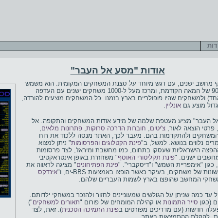
דות
אודות "מסע אל העבר"
 מחשב ישנים, עם דגש מיוחד על סצנת המשחקים המקומית. הוא משמש
מעין מוזיאון מקוון של משחקי שנות ה-80 וה-90 של המאה הקודמת, ומרכז מעל ל-1000 משחקים ישנים עם העדפה
חד) ולמשחקים שהיו פופולריים בארץ בזמנו. כל המשחקים מוצעים להורדה,
דול מוצע גם
אונליין
.
ע אל העבר" מציע מעטפת שלמה של מידע אודות המשחקים והתקופה. אל
 פרטי הוצאה לאור,
צ'יטים
,
חוברות הדרכה סרוקות
,
פתרונות מלאים
,
משחקים ולהתקדמות בהם. מעבר לכך, האתר מנסה ללכוד את רוח
ים נלווים בנושא. למשל, ב"
פינת הקטלוגים והפרסומות
" ניתן למצוא
פצה הישראליות שעסקו בתחום, כמו מחשבת ומיראז', לצד פרסומות
חשבים ישנים. "
פינת תקליטורי האוסף
" משחזרת באופן אינטראקטיבי
כגון "אימפריית השמש" ו"דיסקברי". "
פינת הפתיחונים
" מציגה לראווה את
 של משחקים, בעיקר כאשר הופצו באמצעות BBS-ים, ו"
אינדקס
משחקי המחשב שהופצו בארץ לשמות העבריים שלהם.
עד כמה שניתן על הגולשים שמעוניינים לחזור ולהזכר במשחקי ילדותם.
 (כגון
סייר התמונות
או קהילת המומחים של פורום "
תאורים למשחקים
")
עלה חדשות (עם מדריכים מפורטים ב
פינת התמיכה הטכנית
). זאת, לצד
, להקלת ההתמצאות באתר.