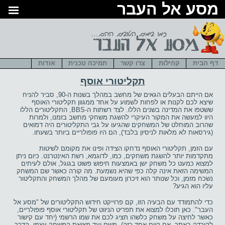
סע אל העבר
דף הבית
קהילות
צרו קשר
תמיכה טכנית
אודות
תקליטורי אוסף
אם הייתם הבעלים הגאים של מחשב במהלך בשנות ה-90, סביר להניח
שיצא לכם לקנות או לפחות לשמוע על אחד ממגוון תקליטורי האוסף
ששטפו את המדינה בשנים הללו. לצד רשתות ה-BBS, התקליטורים הללו
היוו למעשה את המקור העיקרי להשגת משחקי מחשב בזמנו, ולמרות
שהרוב המוחלט של המשחקים שהגיעו על גבי התקליטורים היה דמואים
(גירסאות לא מלאות לניסיון בלבד), הם היו פופולריים ביותר בשעתו.
עם הזמן, תקליטורי האוסף נדחקו הצידה ופינו את מקומם לשיטות
מתקדמות יותר להשגת משחקים, כמו, לדוגמא, רשת האינטרנט. כיום ניתן
למצוא כמעט כל משחק ישן באמצעות חיפוש פשוט בגוגל, אולם לעיתים
המשימה הזאת אינה קלה כפי שהיא נשמעת. מה קורה כאשר שם המשחק
נשכח מזמן, וכל שנותר הוא זיכרון מעומעם של מהלך המשחק והתקליטור
עליו הוא הגיע?
כדי להתמודד עם הבעיה הזו, קם פרוייקט חידוש התקליטורים של "מסע אל
העבר". כאן תוכלו למצוא את תפריט הניווט של תקליטורי אוסף פופולריים,
כאשר לחיצה על משחק כלשהו תציג לכם את שמו הרשמי (יחד עם קישור
להורדה באתר, אם קיים אחד כזה). משם ועד מציאת המשחק עצמו, הדרך