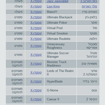
ג'אז הארנב 3
Jazz Jackrabbit
קומנדו-X
פעולה
מלך האריות
Lion King
קומנדו-X
פעולה
האחים מריו
Mario!!!
קומנדו-X
פעולה
בלאק-ג'ק
Ultimate Blackjack
קומנדו-X
ספורט
פוקר
Ultimate Poker
קומנדו-X
ספורט
פול
Virtual Pool
קומנדו-X
ספורט
סנוקר
Virtual Snooker
קומנדו-X
ספורט
רולטה
Ultimate Roulette
קומנדו-X
ספורט
פוטבול
Unnecessary
קומנדו-X
ספורט
אמריקאי
Roughness
מנהל
Ultimate Soccer
קומנדו-X
ספורט
הכדורגל
Manager
Monster Truck
משחקים
משאיות ענק
קומנדו-X
Maddness
להתקנה
אדוני
Lords of The Realm
משחקים
קומנדו-X
הממלכה 2
II
להתקנה
משחקים
הייפר בלייד
HyperBlade
קומנדו-X
להתקנה
משחקים
גנום
G-Nome
קומנדו-X
להתקנה
משחקים
הקיסר 2
Caesar II
קומנדו-X
להתקנה