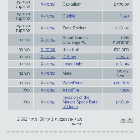
משחקים
קפיטליזם
Capitalism
קומנדו-X
להתקנה
משחקים
גאבל
Gubble
קומנדו-X
להתקנה
משחקים
הפולשים
Zone Raiders
קומנדו-X
להתקנה
עולם
Smart Games
קומנדו-X
חשיבה
ההפתעות
Challenge #1
כדור בולו
Bolo Ball
קומנדו-X
חשיבה
ה-סיפור
D-Stroy
קומנדו-X
חשיבה
אור לייזר
Laser Light
קומנדו-X
חשיבה
שח-מט
Mate
קומנדו-X
חשיבה
וירטואלי
מפל מים
WaterPuter
קומנדו-X
חשיבה
אסטרו
AstroFire
קומנדו-X
חלל
Invasion of the
עטלפים
Mutant Space Bats
קומנדו-X
חלל
of Doom
מציג את תוצאות 1 עד 50, מתוך 2,662
תוצאות