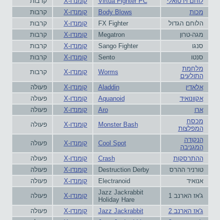
לוחם וירטואלי
Virtua Fighter PC
קומנדו-X
קרבות
מכות
Body Blows
קומנדו-X
קרבות
הלוחם הגדול
FX Fighter
קומנדו-X
קרבות
מגה-טרון
Megatron
קומנדו-X
קרבות
סנגו
Sango Fighter
קומנדו-X
קרבות
סנטו
Sento
קומנדו-X
קרבות
מלחמת
Worms
קומנדו-X
קרבות
התולעים
אלאדין
Aladdin
קומנדו-X
פעולה
אקוונואיד
Aquanoid
קומנדו-X
פעולה
ארו
Aro
קומנדו-X
פעולה
מכסח
Monster Bash
קומנדו-X
פעולה
המפלצות
הנקודה
Cool Spot
קומנדו-X
פעולה
המגניבה
ההתרסקות
Crash
קומנדו-X
פעולה
טורניר ההרס
Destruction Derby
קומנדו-X
פעולה
אנואיד
Electranoid
קומנדו-X
פעולה
Jazz Jackrabbit
ג'אז הארנב 1
קומנדו-X
פעולה
Holiday Hare
ג'אז הארנב 2
Jazz Jackrabbit
קומנדו-X
פעולה