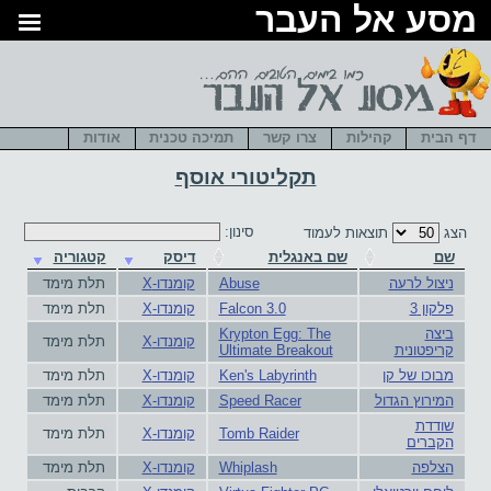
סע אל העבר
דף הבית
קהילות
צרו קשר
תמיכה טכנית
אודות
תקליטורי אוסף
סינון:
הצג
תוצאות לעמוד
שם
שם באנגלית
דיסק
קטגוריה
ניצול לרעה
Abuse
קומנדו-X
תלת מימד
פלקון 3
Falcon 3.0
קומנדו-X
תלת מימד
ביצה
Krypton Egg: The
קומנדו-X
תלת מימד
קריפטונית
Ultimate Breakout
מבוכו של קן
Ken's Labyrinth
קומנדו-X
תלת מימד
המירוץ הגדול
Speed Racer
קומנדו-X
תלת מימד
שודדת
Tomb Raider
קומנדו-X
תלת מימד
הקברים
הצלפה
Whiplash
קומנדו-X
תלת מימד