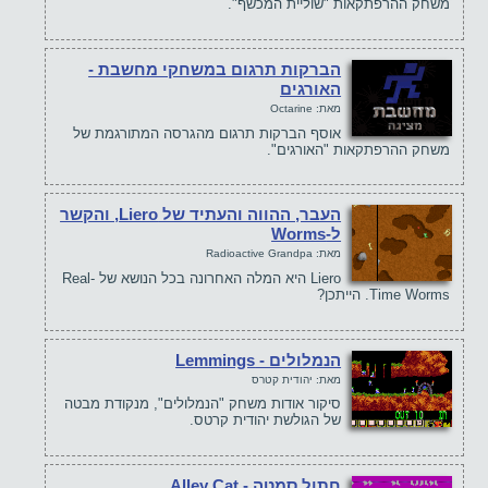
משחק ההרפתקאות "שוליית המכשף".
הברקות תרגום במשחקי מחשבת -
האורגים
מאת: Octarine
אוסף הברקות תרגום מהגרסה המתורגמת של
משחק ההרפתקאות "האורגים".
העבר, ההווה והעתיד של Liero, והקשר
ל-Worms
מאת: Radioactive Grandpa
Liero היא המלה האחרונה בכל הנושא של Real-
Time Worms. הייתכן?
הנמלולים - Lemmings
מאת: יהודית קטרס
סיקור אודות משחק "הנמלולים", מנקודת מבטה
של הגולשת יהודית קרטס.
חתול סמטה - Alley Cat