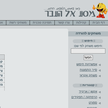
דף הבית
קהילות
צרו קשר
תמיכה טכנית
משחקי רשת
או
משחקים להורדה
:: חיפוש ::
:חיפוש משחק לפי שם:
קט
אפשרויות חיפוש
מע
סייר התמונות
ציו
צי
משחק אקראי
מס
גו
:: קטגוריות ::
אקשן / ארקייד
הרפתקה / תפקידים
ספורט
פ