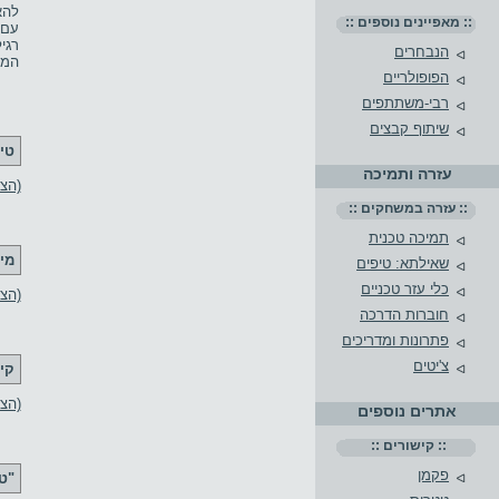
להא
:: מאפיינים נוספים ::
עם 
רגי
הנבחרים
המת
הפופולריים
רבי-משתתפים
שיתוף קבצים
טי
עזרה ותמיכה
(הצג 2 טי
:: עזרה במשחקים ::
תמיכה טכנית
מי
שאילתא: טיפים
כלי עזר טכניים
(הצ
חוברות הדרכה
פתרונות ומדריכים
צ'יטים
קי
(הצג 1 קיש
אתרים נוספים
:: קישורים ::
פקמן
"ט