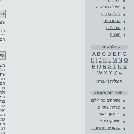
חינוכיים
פאזל / מחשבה
פר
לוח / קלפים
אסטרטגיה
שנת
סימולציה
חבר
תוכנות
חבר
:: אלף בית ::
A
B
C
D
E
F
G
סי
H
I
J
K
L
M
N
O
P
Q
R
S
T
U
V
שלא
W
X
Y
Z
#
בונ
אנגלית
|
עברית
המש
צבע
ולה
:: קטגוריות משנה ::
שמע
משחקים כחול-לבן
צרי
קוב
סגירת שטחים
יעל
ירי מגוף ראשון
מספ
כמו
משחקי דיסני
אחת
קטגוריות נוספות...
רב 
שככ