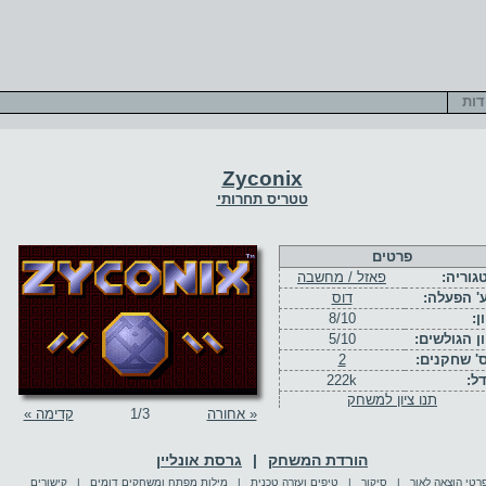
דות
Zyconix
טטריס תחרותי
פרטים
גוריה:
פאזל / מחשבה
' הפעלה:
דוס
ן:
8/10
ון הגולשים:
5/10
' שחקנים:
2
דל:
222k
תנו ציון למשחק
« אחורה
/3
1
קדימה »
הורדת המשחק
|
גרסת אונליין
רטי הוצאה לאור
|
סיקור
|
טיפים ועזרה טכנית
|
מילות מפתח ומשחקים דומים
|
קישורים