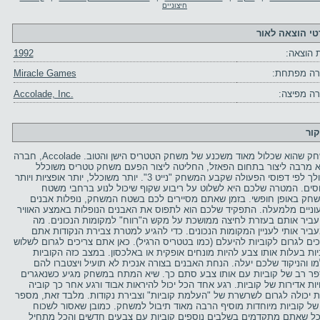
חיצוניים
טי הוצאה לאור
 הוצאה:
1992
ה מפתחת:
Miracle Games
ה מפיצה:
Accolade, Inc.
קור
משחק שהוא שכלול מאוד משכנע של משחק הטטריס הישן והטוב. Accolade, חברה
 מרבה ליצור בתחום הפאזל, החליטה ליצור הפעם משחק טטריס משוכלל
שהולך לפי דפוסי הפעולה שקבע המשחק "נייט 3". יותר משוכלל, יותר אופציות ויותר
וסים. המטרה שלכם היא לשלוט על ריבוע שקוף שיכול לנוע ברחבי משטח
חק באופן חופשי. בזמן שאתם מסיירים לכם בשטח המשחק, נופלות אבנים
וניים מלמעלה. התפקיד שלכם הוא לתפוס את האבנים הנופלות באמצע האוויר
עביר אותם בעזרת לחיצה ממושכת על מקש ה"רווח" למקומות הנכונים. מה
ביר אותי לעניין המקומות הנכונים. כדי להגיע למטרת צבירת הנקודות אתם
כים לגרום לקוביות להיעלם (כמו בטטריס הרגיל). כאן אתם צריכים לגרום לשלוש
יות בעלות אותו צבע להיות מונחים אופקית או באלכסון. במצב כזה הקוביות
מו והניקוד שלכם יעלה. הנחת האבנים בצורה אנכית לא תועיל ויצטברו להם
ר רב של קוביות עם אותו צבע סתם כך. שיא המתח במשחק מגיע כשנאגרים
יות אדירות של קוביות. רגע אחד הכל יכול להיראות אבוד ורגע אחר כך קוביה
 יכולה לגרום לשרשרת של "העלמת קוביות" וצבירת נקודות. מלבד זאת, מספר
של קוביות מיוחדות מוסיף הרבה מאוד תיבול למשחק. כמובן שאסור לשכוח
ל שאתם מתקדמים בשלבים נוספים קוביות עם צבעים חדשים והכל מתחיל