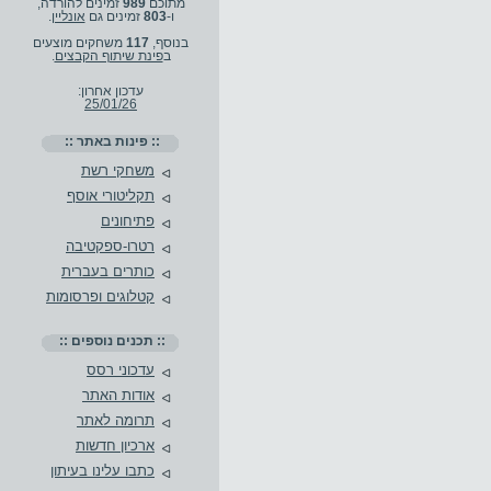
מתוכם
989
זמינים להורדה,
ו-
803
זמינים גם
אונליין
.
בנוסף,
117
משחקים מוצעים
ב
פינת שיתוף הקבצים
.
עדכון אחרון:
25/01/26
:: פינות באתר ::
משחקי רשת
תקליטורי אוסף
פתיחונים
רטרו-ספקטיבה
כותרים בעברית
קטלוגים ופרסומות
:: תכנים נוספים ::
עדכוני רסס
אודות האתר
תרומה לאתר
ארכיון חדשות
כתבו עלינו בעיתון