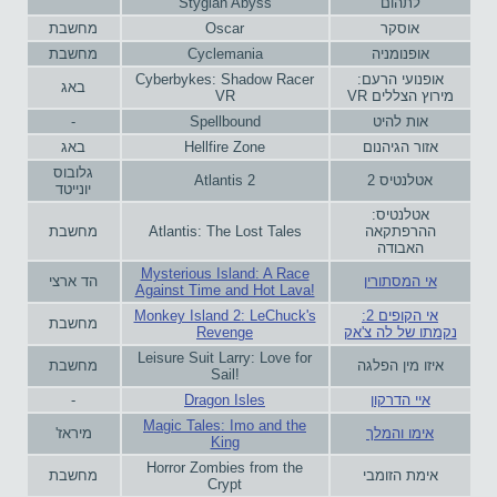
לתהום
Stygian Abyss
אוסקר
Oscar
מחשבת
אופנומניה
Cyclemania
מחשבת
אופנועי הרעם:
Cyberbykes: Shadow Racer
באג
מירוץ הצללים VR
VR
אות להיט
Spellbound
-
אזור הגיהנום
Hellfire Zone
באג
גלובוס
אטלנטיס 2
Atlantis 2
יונייטד
אטלנטיס:
ההרפתקאה
Atlantis: The Lost Tales
מחשבת
האבודה
Mysterious Island: A Race
אי המסתורין
הד ארצי
Against Time and Hot Lava!
אי הקופים 2:
Monkey Island 2: LeChuck's
מחשבת
נקמתו של לה צ'אק
Revenge
Leisure Suit Larry: Love for
איזו מין הפלגה
מחשבת
Sail!
איי הדרקון‏
Dragon Isles
-
Magic Tales: Imo and the
אימו והמלך
מיראז'
King
Horror Zombies from the
אימת הזומבי
מחשבת
Crypt