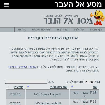
סע אל העבר
דף הבית
קהילות
צרו קשר
תמיכה טכנית
אודות
אינדקס הכותרים בעברית
"אינדקס הכותרים בעברית" מרכז מיפוי של שמות כל משחקי הנוסטלגיה
(המוכרים לצוות האתר) שהופצו תחת כותר רשמי בעברית לשמם הלועזי.
כך תוכלו לגלות, למשל, ש"האורגים" הם בעצם Loom וש-Fascination
שווק בארץ תחת הכותר "רצח במיאמי".
הערות? תיקונים? תוספות? נשמח לשמוע על כך ב
שרשור הרשמי בפורום
!
כמובן שאין צורך בהרשמה.
סינון:
הצג
תוצאות לעמוד
שם
שם באנגלית
מפיצה
F-15 הנשר התוקף
F-15 Strike Eagle II
מחשבת
2
F-15 הנשר התוקף
F-15 Strike Eagle III
מחשבת