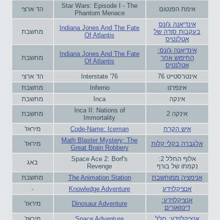
Star Wars: Episode I - The
אימת הפנטום
הד ארצי
Phantom Menace
אינדיאנה ג'ונס
Indiana Jones And The Fate
בעקבות סודה של
מחשבת
Of Atlantis
אטלנטיס
אינדיאנה ג'ונס:
Indiana Jones And The Fate
החיפוש אחר
מחשבת
Of Atlantis
אטלנטיס
אינטרסטייט 76
Interstate '76
הד ארצי
אינפרנו
Inferno
מחשבת
אינקה
Inca
מחשבת
Inca II: Nations of
אינקה 2
מחשבת
Immortality
איש הקרח
Code-Name: Iceman
מיראז'
Math Blaster Mystery: The
אלגברה בקלי קלות
מיראז'
Great Brain Robbery
אלוף החלל 2:
Space Ace 2: Borf's
באג
נקמתו של בורף
Revenge
אנימציה ממוחשבת
The Animation Station
מחשבת
אנציקלוידע
Knowledge Adventure
-
אנציקלוידע:
Dinosaur Adventure
מיראז'
דינוזאורים
אנציקלוידע: חלל‏
Space Adventure
מיראז'