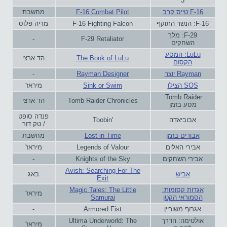
3
F-16 טייס קרב
F-16 Combat Pilot
מחשבת
F-16: הנשר התוקף
F-16 Fighting Falcon
מדיה פלוס
F-29: מלך
-
F-29 Retaliator
השחקים
LuLu: המסע
The Book of LuLu
הד ארצי
הקסום
Rayman יוצר
Rayman Designer‎
-
SOS הצילו
Sink or Swim
מיראז'
Tomb Raider:
Tomb Raider Chronicles
הד ארצי
מסע בזמן
פנדה סופט
אבוביאדה
Toobin'
/ טק דור
אבודים בזמן
Lost in Time
מחשבת
אבירי האלים
Legends of Valour
מיראז'
אבירי השחקים
Knights of the Sky
-
Avish: Searching For The
אביש
באג
Exit
אגדות קסומות:
Magic Tales: The Little
מיראז'
הסמוראי הקטן
Samurai
אגרוף משוריין
Armored Fist
-
אולטימה: הדרך
Ultima Underworld: The
מיראז'