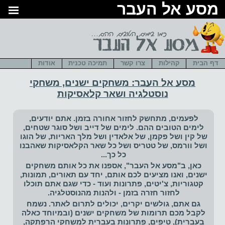
סע אל העבר
דף הבית
קהילות
צרו קשר
תמיכה טכנית
אודות
מסע אל העבר: משחקים ישנים, משחקי
נוסטלגיה ושאר קלאסיקות
לפעמים, מתחשק לחזור אחורה בזמן. אתם יודעים,
לימים הטובים ההם. לימים של
דייב
ושל
סוגר שטחים
,
של
קין
ושל
פקמן
, של
אלאדין
ושל
מלך האריות
, של
הוגו
ושל
וורמס
, של
טטריס
ושל כל שאר הקלאסיקות שאהבנו
כל כך...
כאן, ב"מסע אל העבר", אספנו את כל אותם משחקים
ישנים, ואנו מציעים לכם אותם, יחד עם תאורים, תמונות,
קטגוריות, צ'יטים, פתרונות ועוד - כדי שגם אתם תוכלו
לחזור חזרה בזמן - ולהנות מהנוסטלגיה.
גם אתם, גולשים יקרים, יכולים לתרום לאתר. נשמח
לקבל מכם תרומות של משחקים ישנים (ובמיוחד כאלה
בעברית), טיפים, פתרונות בעברית למשחקי הרפתקה,