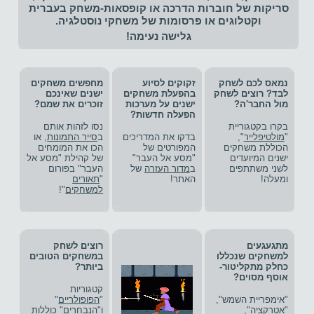
סריקות של חוברות הדרכה או קופסאות-משחק בעברית
וקטלוגים או פרסומות של משחקי נוסטלגיה.
גלישה נעימה!
נמאס לכם לשחק
זקוקים לסיוע
מחפשים משחקים
לבד? רוצים לשחק
בהפעלת
משחקים
ישנים שאינכם
מול החבר'ה?
ישנים
על מערכות
זוכרים את שמם?
הפעלה חדשות?
בקרו בקטגוריית
נסו לזהות אותם
"
מולטיפלייר
",
בדקו את המדריכים
ב
סייר התמונות
, או
הכוללת משחקים
המפורטים של
הכו את המומחים
ישנים המיועדים
"מסע אל העבר"
של קהילת "מסע אל
לשני משתתפים
ב
מדור העזרה
של
העבר" בפורום
ומעלה!
האתר!
"
תאורים
למשחקים
"!
מתגעגעים
רוצים לשחק
למשחקים שנכללו
במשחקים הטובים
כחלק מתקליטור-​
ביותר?
אוסף מסוים?
קטגוריות
"אימפריית השמש",
"
הפופולריים
"
"אטרקציה",
ו"
הנבחרים
" כוללות