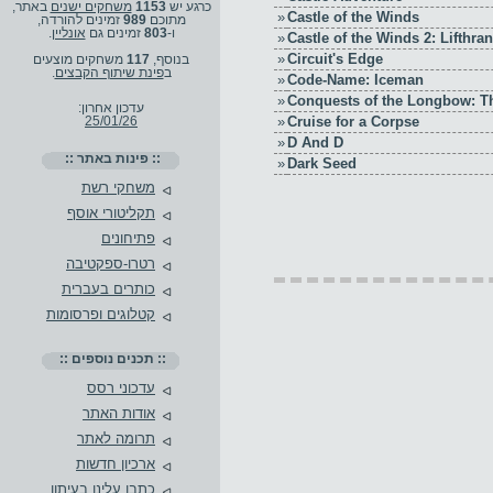
כרגע יש
1153
משחקים ישנים
באתר,
»
Castle of the Winds
מתוכם
989
זמינים להורדה,
ו-
803
זמינים גם
אונליין
.
»
Castle of the Winds 2: Lifthra
»
Circuit's Edge
בנוסף,
117
משחקים מוצעים
ב
פינת שיתוף הקבצים
.
»
Code-Name: Iceman
»
Conquests of the Longbow: Th
עדכון אחרון:
»
Cruise for a Corpse
25/01/26
»
D And D
:: פינות באתר ::
»
Dark Seed
משחקי רשת
תקליטורי אוסף
פתיחונים
רטרו-ספקטיבה
כותרים בעברית
קטלוגים ופרסומות
:: תכנים נוספים ::
עדכוני רסס
אודות האתר
תרומה לאתר
ארכיון חדשות
כתבו עלינו בעיתון