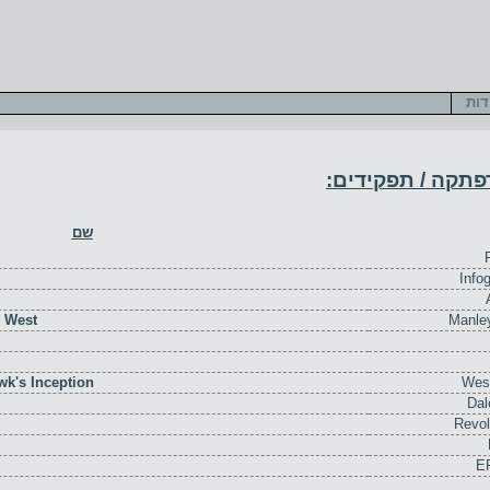
דות
תקה / תפקידים
:
שם
Info
s West
Manley
wk's Inception
Wes
Dal
Revol
ER