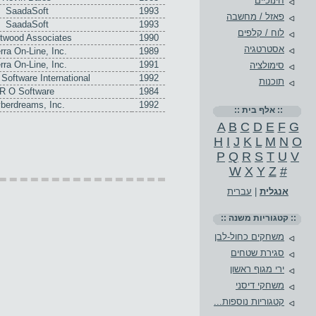
חינוכיים
SaadaSoft
1993
פאזל / מחשבה
SaadaSoft
1993
לוח / קלפים
twood Associates
1990
אסטרטגיה
rra On-Line, Inc.
1989
rra On-Line, Inc.
1991
סימולציה
 Software International
1992
תוכנות
R O Software
1984
berdreams, Inc.
1992
:: אלף בית ::
A
B
C
D
E
F
G
H
I
J
K
L
M
N
O
P
Q
R
S
T
U
V
W
X
Y
Z
#
אנגלית
|
עברית
:: קטגוריות משנה ::
משחקים כחול-לבן
סגירת שטחים
ירי מגוף ראשון
משחקי דיסני
קטגוריות נוספות...