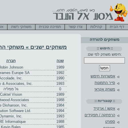
דף הבית
קהילות
צרו קשר
תמיכה טכנית
משחקי רשת
או
משחקים להורדה
משחקים ישנים
»
משחקי הרפ
:: חיפוש ::
:חיפוש משחק לפי שם:
שנה
חברה
Robin Johnson
1989
grames Europe SA
1992
אפשרויות חיפוש
Accolade, Inc.
1990
סייר התמונות
 & Associates, Inc.
1993
0
גל ממליה
משחק אקראי
Coktel Vision
1989
twood Associates
1988
:: קטגוריות ::
e Disharoon, Inc.
1984
אקשן / ארקייד
ution Software Ltd.
1994
הרפתקה / תפקידים
Dynamix, Inc.
1993
E Informatique
1988
ספורט
Kevin Bales
1985