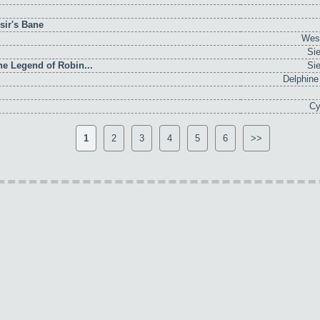
nsir's Bane
Wes
Sie
e Legend of Robin...
Sie
Delphine
Cy
1
2
3
4
5
6
>>