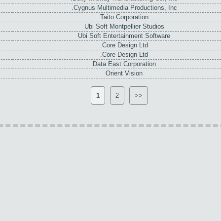
Cygnus Multimedia Productions, Inc.
Taito Corporation
Ubi Soft Montpellier Studios
Ubi Soft Entertainment Software
Core Design Ltd.
Core Design Ltd.
Data East Corporation
Orient Vision
1
2
>>