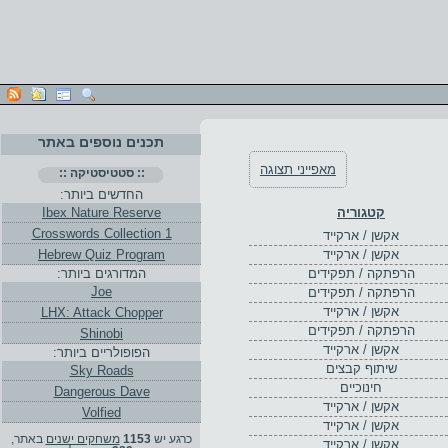
תכנים נוספים באתר
מאפייני תצוגה
:: סטטיסטיקה ::
החדשים ביותר:
קטגוריה
Ibex Nature Reserve
Crosswords Collection 1
אקשן / ארקייד
אקשן / ארקייד
Hebrew Quiz Program
הרפתקה / תפקידים
המדורגים ביותר:
Joe
הרפתקה / תפקידים
אקשן / ארקייד
LHX: Attack Chopper
הרפתקה / תפקידים
Shinobi
אקשן / ארקייד
הפופולריים ביותר:
שיתוף קבצים
Sky Roads
חינוכיים
Dangerous Dave
אקשן / ארקייד
Volfied
אקשן / ארקייד
כרגע יש
1153
משחקים ישנים
באתר,
אקשן / ארקייד