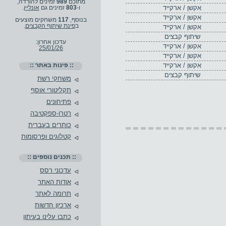
מתוכם
989
זמינים להורדה,
אקשן / ארקייד
ו-
803
זמינים גם
אונליין
.
אקשן / ארקייד
בנוסף,
117
משחקים מוצעים
ב
פינת שיתוף הקבצים
.
אקשן / ארקייד
שיתוף קבצים
עדכון אחרון:
אקשן / ארקייד
25/01/26
אקשן / ארקייד
אקשן / ארקייד
:: פינות באתר ::
שיתוף קבצים
משחקי רשת
תקליטורי אוסף
פתיחונים
רטרו-ספקטיבה
כותרים בעברית
קטלוגים ופרסומות
:: תכנים נוספים ::
עדכוני רסס
אודות האתר
תרומה לאתר
ארכיון חדשות
כתבו עלינו בעיתון