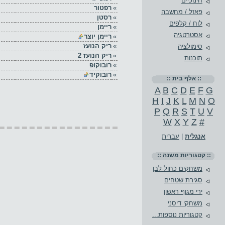
חינוכיים
»
רפטור
פאזל / מחשבה
»
רסטן
לוח / קלפים
»
ריימן
אסטרטגיה
»
ריימן יוצר
»
ריק הנועז
סימולציה
»
ריק הנועז 2
תוכנות
»
רובוקופ
»
רובוקיד
:: אלף בית ::
A
B
C
D
E
F
G
H
I
J
K
L
M
N
O
P
Q
R
S
T
U
V
W
X
Y
Z
#
אנגלית
|
עברית
:: קטגוריות משנה ::
משחקים כחול-לבן
סגירת שטחים
ירי מגוף ראשון
משחקי דיסני
קטגוריות נוספות...