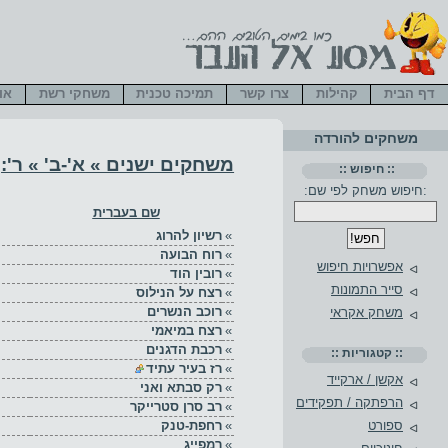
דף הבית
קהילות
צרו קשר
תמיכה טכנית
משחקי רשת
או
משחקים להורדה
משחקים ישנים
»
א'-ב' » ר'
:
:: חיפוש ::
:חיפוש משחק לפי שם:
שם בעברית
»
רשיון להרוג
»
רוח הבועה
אפשרויות חיפוש
»
רובין הוד
סייר התמונות
»
רצח על הנילוס
»
רוכב הנשרים
משחק אקראי
»
רצח במיאמי
»
רכבת הדגנים
:: קטגוריות ::
»
רז בעיר עתיד
אקשן / ארקייד
»
רק סבתא ואני
הרפתקה / תפקידים
»
רב סרן סטרייקר
»
רחפת-טנק
ספורט
»
רמפייג