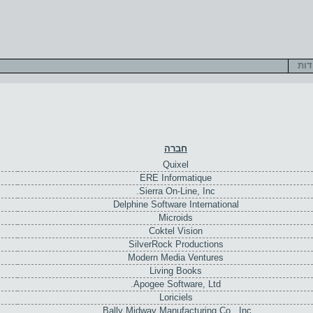
דות
חברה
Quixel
ERE Informatique
Sierra On-Line, Inc.
Delphine Software International
Microids
Coktel Vision
SilverRock Productions
Modern Media Ventures
Living Books
Apogee Software, Ltd.
Loriciels
Bally Midway Manufacturing Co., Inc.