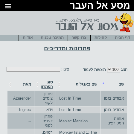
סע אל העבר
דף הבית
קהילות
צרו קשר
תמיכה טכנית
אודות
פתרונות ומדריכים
סינון:
הצג
תוצאות לעמוד
סוג
שם
שם באנגלית
מאת
הפתרון
פתרון
אבודים בזמן
Lost In Time
צעדים
Azurerider
לקוני
אבודים בזמן
Lost In Time
וידאו
Ingsoc
פתרון
אחוזת
Maniac Mansion
צעדים
--
המטורפים
לקוני
Monkey Island 1: The
רמזים,