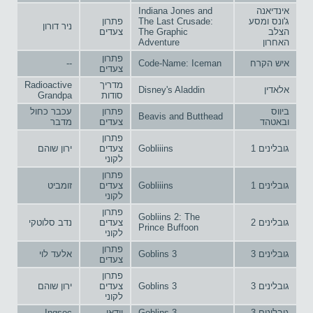
אינדיאנה
Indiana Jones and
ג'ונס ומסע
The Last Crusade:
פתרון
ניר דורון
הצלב
The Graphic
צעדים
האחרון
Adventure
פתרון
איש הקרח
Code-Name: Iceman
--
צעדים
מדריך
Radioactive
אלאדין
Disney's Aladdin
סודות
Grandpa
ביווס
פתרון
עכבר כחול
Beavis and Butthead
ובאטהד
צעדים
מדבר
פתרון
גובלינים 1
Gobliiins
צעדים
ירון שוהם
לקוני
פתרון
גובלינים 1
Gobliiins
צעדים
זומביט
לקוני
פתרון
Gobliins 2: The
גובלינים 2
צעדים
נדב סלוטקי
Prince Buffoon
לקוני
פתרון
גובלינים 3
Goblins 3
אלעד לוי
צעדים
פתרון
גובלינים 3
Goblins 3
צעדים
ירון שוהם
לקוני
גובלינים 3
Goblins 3
וידאו
Ingsoc