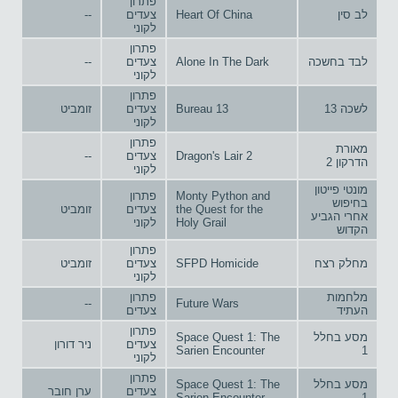
פתרון
לב סין
Heart Of China
צעדים
--
לקוני
פתרון
לבד בחשכה
Alone In The Dark
צעדים
--
לקוני
פתרון
לשכה 13
Bureau 13
צעדים
זומביט
לקוני
פתרון
מאורת
Dragon's Lair 2
צעדים
--
הדרקון 2
לקוני
מונטי פייטון
Monty Python and
פתרון
בחיפוש
the Quest for the
צעדים
זומביט
אחרי הגביע
Holy Grail
לקוני
הקדוש
פתרון
מחלק רצח
SFPD Homicide
צעדים
זומביט
לקוני
מלחמות
פתרון
--
Future Wars
העתיד
צעדים
פתרון
מסע בחלל
Space Quest 1: The
צעדים
ניר דורון
Sarien Encounter
1
לקוני
פתרון
מסע בחלל
Space Quest 1: The
צעדים
ערן חובר
Sarien Encounter
1