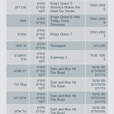
King's Quest 5:
פתרון
מסע המלך
Absence Makes the
צעדים
אורן רונן
5
Heart Go Yonder
לקוני
King's Quest 6: Heir
מסע המלך
פתרון
Today, Gone
משה
6
צעדים
Tomorrow
פתרון
מסע המלך
King's Quest 7
צעדים
זומביט
7
לקוני
פתרון
סוכן-נוער
Teenagent
שי פישר
צעדים
פתרון
סופר מרגל
מחשבים
Superspy 1
צעדים
1
וכיף
לקוני
סם ומקס
פתרון
Sam and Max Hit
מתגלגלים
צעדים
ירון שוהם
The Road
בדרכים
לקוני
סם ומקס
פתרון
Sam and Max Hit
מתגלגלים
צעדים
Tim Dog
The Road
בדרכים
לקוני
סם ומקס
פתרון
Sam and Max Hit
מתגלגלים
צעדים
ארנון רגב
The Road
בדרכים
לקוני
סם ומקס
פתרון
Sam and Max Hit
מתגלגלים
צעדים
טל אלזם
The Road