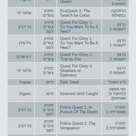
Queen
האמזונס
הרפתקה
EcoQuest 1: The
פתרון
אלעד לוי
במצולות
Search for Cetus
צעדים
Quest For Glory 1:
פתרון
הרצון
So You Want To Be A
צעדים
ניר דורון
לעוצמה 1
Hero?
לקוני
Quest For Glory 1:
פתרון
הרצון
So You Want To Be A
צעדים
גיל אידן
לעוצמה 1
Hero?
לקוני
הרצון
Quest For Glory 2:
פתרון
ירון שוהם
לעוצמה 2
Trial by Fire
צעדים
Quest For Glory 4:
הרצון
פתרון
Shadows of
אלעד לוי
לעוצמה 4
צעדים
Darkness
זרע האופל
Dark Seed
וידאו
Ingsoc
חף מפשע
(לפחות עד
Innocent Until Caught
וידאו
Ingsoc
שאתפס)
פתרון
חקירה
Police Quest 1: In
צעדים
ניר דורון
משטרתית 1
Pursuit Of The Death
לקוני
פתרון
חקירה
Police Quest 2: The
צעדים
ניר דורון
משטרתית 2
Vengeance
לקוני