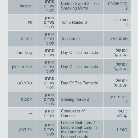
פתרון
חרב שבורה
Broken Sword 2: The
צעדים
Ingsoc
Smoking Mirror
2
לקוני
פתרון
טומב ריידר
Tomb Raider 3
צעדים
וויז
3
לקוני
פתרון
טונסטראק
Toonstruck
צעדים
זומביט
לקוני
יומו של
פתרון
Tim Dog
Day Of The Tentacle
הטנטקל
צעדים
פתרון
יומו של
Day Of The Tentacle
צעדים
איתמר רובין
הטנטקל
לקוני
פתרון
יומו של
Day Of The Tentacle
צעדים
טל אלזם
הטנטקל
לקוני
פתרון
כוח מבריק
Shining Force 2
צעדים
זומביט
2
לקוני
כיבושי
Conquests of
פתרון
--
קמלוט
Camelot
צעדים
Leisure Suit Larry 1:
פתרון
Leisure Suit Larry in
לארי 1
צעדים
ניר דורון
the Land of the
לקוני
Lounge Lizards