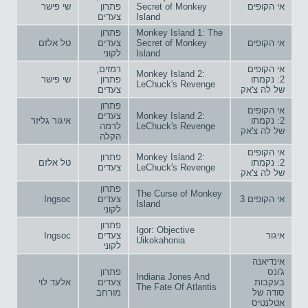
אי הקופים
Secret of Monkey
פתרון
שי פישר
Island
צעדים
Monkey Island 1: The
פתרון
אי הקופים
Secret of Monkey
צעדים
טל אלזם
Island
לקוני
אי הקופים
רמזים,
Monkey Island 2:
2: נקמתו
פתרון
שי פישר
LeChuck's Revenge
של לה צ'אק
צעדים
פתרון
אי הקופים
Monkey Island 2:
צעדים
2: נקמתו
איגור גליזר
LeChuck's Revenge
לרמה
של לה צ'אק
הקלה
אי הקופים
Monkey Island 2:
פתרון
2: נקמתו
טל אלזם
LeChuck's Revenge
צעדים
של לה צ'אק
פתרון
The Curse of Monkey
אי הקופים 3
צעדים
Ingsoc
Island
לקוני
פתרון
Igor: Objective
איגור
צעדים
Ingsoc
Uikokahonia
לקוני
אינדיאנה
ג'ונס
פתרון
Indiana Jones And
בעקבות
צעדים
אלעד לוי
The Fate Of Atlantis
סודה של
מורחב
אטלנטיס