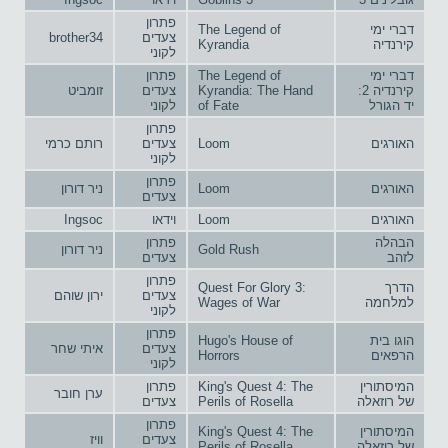
פתרון
דברי ימי
The Legend of
צעדים
brother34
קירנדיה
Kyrandia
לקוני
דברי ימי
The Legend of
פתרון
קירנדיה 2:
Kyrandia: The Hand
צעדים
זומביט
יד הגורל
of Fate
לקוני
פתרון
האורגים
Loom
צעדים
רותם כרמי
לקוני
פתרון
האורגים
Loom
ניר דורון
צעדים
האורגים
Loom
וידאו
Ingsoc
הבהלה
פתרון
Gold Rush
ניר דורון
לזהב
צעדים
פתרון
הדרך
Quest For Glory 3:
צעדים
ירון שוהם
למלחמה
Wages of War
לקוני
פתרון
הוגו בית
Hugo's House of
צעדים
איתי שחר
הרפאים
Horrors
לקוני
המיסתורין
King's Quest 4: The
פתרון
ערן חובר
של רוזאלה
Perils of Rosella
צעדים
פתרון
המיסתורין
King's Quest 4: The
צעדים
וויז
של רוזאלה
Perils of Rosella