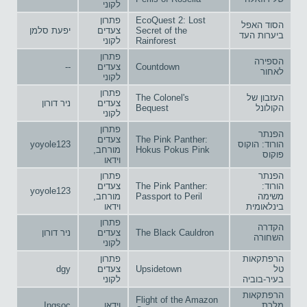
לקוני
EcoQuest 2: Lost
פתרון
הסוד האפל
Secret of the
צעדים
יפעת סלמן
ביערות העד
Rainforest
לקוני
פתרון
הספירה
Countdown
צעדים
--
לאחור
לקוני
פתרון
העזבון של
The Colonel's
צעדים
ניר דורון
הקולונל
Bequest
לקוני
פתרון
הפנתר
The Pink Panther:
צעדים
הורוד: הוקוס
yoyole123
Hokus Pokus Pink
מורחב,
פוקוס
וידאו
הפנתר
פתרון
הורוד:
The Pink Panther:
צעדים
yoyole123
משימה
Passport to Peril
מורחב,
בינלאומית
וידאו
פתרון
הקדרה
The Black Cauldron
צעדים
ניר דורון
השחורה
לקוני
הרפתקאות
פתרון
טל
Upsidetown
צעדים
dgy
בעיר-בוביה
לקוני
הרפתקאות
Flight of the Amazon
מלכת
וידאו
Ingsoc