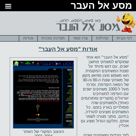
סע אל העבר
דף הבית
קהילות
צרו קשר
תמיכה טכנית
אודות
אודות "מסע אל העבר"
"מסע אל העבר" הוא אתר
שמוקדש למשחקי מחשב
ישנים, עם דגש מיוחד על
סצנת המשחקים המקומית.
הוא משמש מעין מוזיאון מקוון
של משחקי שנות ה-80 וה-90
של המאה הקודמת, ומרכז
מעל ל-1000 משחקים ישנים
עם העדפה ל
משחקים
ישראלים
(מקוריים ומתורגמים
כאחד) ולמשחקים שהיו
פופולריים בארץ בזמנו. כל
המשחקים מוצעים להורדה,
בחינם, מתוך מטרה לשמר
אותם, וחלקם הגדול מוצע גם
אונליין
.
העיצוב המקורי של האתר
לצד הורדות ומשחקים ישנים