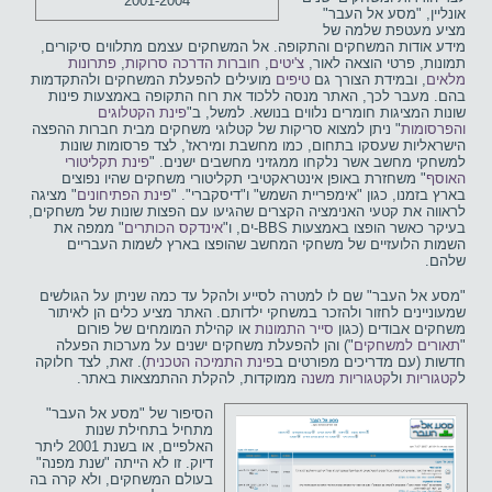
2001-2004
אונליין, "מסע אל העבר"
מציע מעטפת שלמה של
מידע אודות המשחקים והתקופה. אל המשחקים עצמם מתלווים סיקורים,
תמונות, פרטי הוצאה לאור,
צ'יטים
,
חוברות הדרכה סרוקות
,
פתרונות
מלאים
, ובמידת הצורך גם
טיפים
מועילים להפעלת המשחקים ולהתקדמות
בהם. מעבר לכך, האתר מנסה ללכוד את רוח התקופה באמצעות פינות
שונות המציגות חומרים נלווים בנושא. למשל, ב"
פינת הקטלוגים
והפרסומות
" ניתן למצוא סריקות של קטלוגי משחקים מבית חברות ההפצה
הישראליות שעסקו בתחום, כמו מחשבת ומיראז', לצד פרסומות שונות
למשחקי מחשב אשר נלקחו ממגזיני מחשבים ישנים. "
פינת תקליטורי
האוסף
" משחזרת באופן אינטראקטיבי תקליטורי משחקים שהיו נפוצים
בארץ בזמנו, כגון "אימפריית השמש" ו"דיסקברי". "
פינת הפתיחונים
" מציגה
לראווה את קטעי האנימציה הקצרים שהגיעו עם הפצות שונות של משחקים,
בעיקר כאשר הופצו באמצעות BBS-ים, ו"
אינדקס הכותרים
" ממפה את
השמות הלועזיים של משחקי המחשב שהופצו בארץ לשמות העבריים
שלהם.
"מסע אל העבר" שם לו למטרה לסייע ולהקל עד כמה שניתן על הגולשים
שמעוניינים לחזור ולהזכר במשחקי ילדותם. האתר מציע כלים הן לאיתור
משחקים אבודים (כגון
סייר התמונות
או קהילת המומחים של פורום
"
תאורים למשחקים
") והן להפעלת משחקים ישנים על מערכות הפעלה
חדשות (עם מדריכים מפורטים ב
פינת התמיכה הטכנית
). זאת, לצד חלוקה
ל
קטגוריות
ול
קטגוריות משנה
ממוקדות, להקלת ההתמצאות באתר.
הסיפור של "מסע אל העבר"
מתחיל בתחילת שנות
האלפיים, או בשנת 2001 ליתר
דיוק. זו לא הייתה "שנת מפנה"
בעולם המשחקים, ולא קרה בה