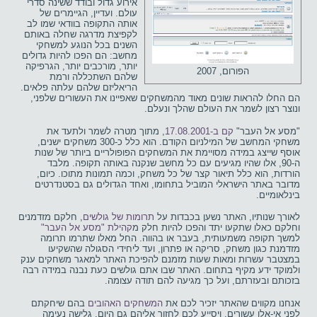
אירוע גדול ובודד ששינה סדרי
עולם. ועדיין, הגיימרים של
אותה התקופה בוודאי שמו לב
לקפיצת מדרגה שחלה באותם
השנים בכל הנוגע למשחקי
מחשב: הם הפכו להיות גדולים
יותר, מורכבים יותר, הגרפיקה
הפורום, 2007
שלהם השתכללה ורמת
הריאליזם שלהם עלתה פלאים.
הם החלו להראות שונים מאוד מהמשחקים שאפיינו את העשורים שלפני,
ונוצר רצון לשמר את העולם שהלך ונעלם.
"מסע אל העבר"
קם ב-17.08.2001
, מתוך מטרה לשמר ולתעד את
משחקי המחשב של המילניום הקודם. הוא כלל כ-300 משחקים ישנים,
אוסף שייצג במידה מסויימת את המשחקים הפופולריים ביותר של שנות
ה-90, אלו שהיו מגיעים עם כל מחשב שנקנה באותה תקופה. מלבד
הורדות, הוא כלל תיאור קצר של כל משחק, וכמה תמונות מתוכו. כיום,
מדובר באתר הישראלי המוביל בתחומו, ואחד הגדולים גם בסטנדרטים
בינלאומיים.
לאורך שנותיו, האתר נשען בכבדות על
תרומות של גולשים
, חלקם מזדמנים
וחלקם כאלו שתקעו יתד והפכו להיות חלק מ
קהילת "מסע אל העבר"
למשך תקופה משמעותית, בעבר או בהווה. החל מאלו שתרמו תרומה
מזדמנת כגון משחק, סריקה או פתרון, ועד ליחידי הסגולה שהשקיעו
במצטבר עשרות ומאות שעות מזמנם להפיכת האתר למאגר משחקים ענק
ולמוקד ידע מקיף בתחום. האתר שבו אתם גולשים כעת נבנה במידה רבה
בזכותם ובעזרתם, ועל כך מגיעה להם תודה עצומה.
אנחנו מקווים שהאתר יזכיר לכם את
המשחקים האהובים
בהם שיחקתם
לפני אי-אלו עשורים, ויסייע לכם לחזור אליהם גם היום. גלישה נעימה