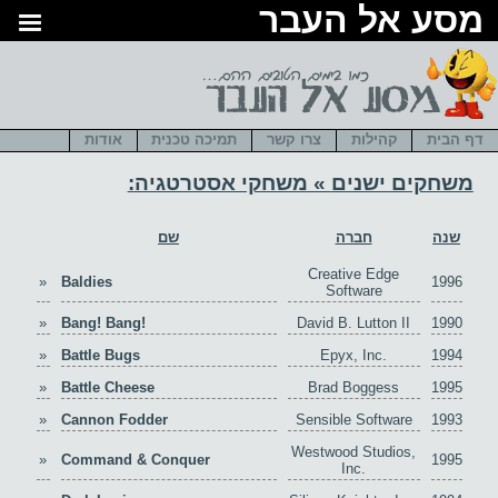
סע אל העבר
דף הבית
קהילות
צרו קשר
תמיכה טכנית
אודות
משחקים ישנים
»
משחקי אסטרטגיה
:
שנה
חברה
שם
Creative Edge
»
Baldies
1996
Software
»
Bang! Bang!
David B. Lutton II
1990
»
Battle Bugs
Epyx, Inc.
1994
»
Battle Cheese
Brad Boggess
1995
»
Cannon Fodder
Sensible Software
1993
Westwood Studios,
»
Command & Conquer
1995
Inc.