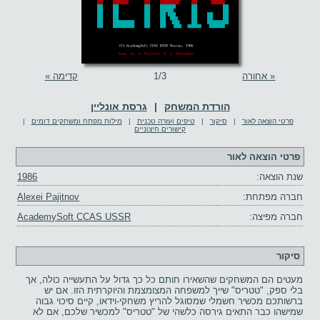
« אחורה
/3
1
קדימה »
הורדת המשחק
|
גרסת אונליין
פרטי הוצאה לאור
|
סיקור
|
טיפים ועזרה טכנית
|
מילות מפתח ומשחקים דומים
|
קישורים חיצוניים
פרטי הוצאה לאור
שנת הוצאה:
1986
חברה מפתחת:
Alexei Pajitnov
חברה מפיצה:
AcademySoft CCAS USSR
סיקור
מעטים הם המשחקים שהשאירו חותם כל כך גדול על התעשייה כולה, אך
בלי ספק, "טטריס" שייך למשפחה המצומצמת והיוקרתית הזו. אם יש
ברשותכם מכשיר חשמלי שמסוגל להריץ משחקי-וידאו, קיים סיכוי גבוה
שמישהו כבר התאים גירסה כלשהי של "טטריס" למכשיר שלכם, אם לא