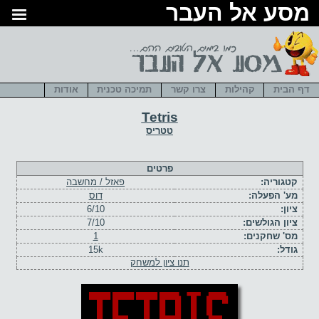
סע אל העבר
דף הבית
קהילות
צרו קשר
תמיכה טכנית
אודות
Tetris
טטריס
פרטים
קטגוריה:
פאזל / מחשבה
מע' הפעלה:
דוס
ציון:
6/10
ציון הגולשים:
7/10
מס' שחקנים:
1
גודל:
15k
תנו ציון למשחק