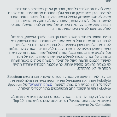
יותר...
קשה לדעת אם אלכסיי פז'יטנוב, עובד מן המניין באקדמיה הסובייטית
למדעים, הבין איזה אייקון תרבותי הולך ומתפתח מתחת לידיו. סביר להניח
שהוא לא חשב שמשחק הפאזל הפשוט הזה יכניס לו פרוטה נוספת מעבר
למשכורת שלו. למרבה הצער, העובדה הזו לא רחוקה מהמציאות. בין
חברות הענק שרבו על זכויות היוצרים של המשחק לבין הממשל הסובייטי,
לפז'יטנוב הקטן לא היה סיכוי לצאת מרווח.
הרעיון שעומד מאחורי המשחק פשוט אך גאוני: לאורך המשחק, מטר של
לבנים בצורות שונות נופל מראש המסך אל תחתיתו. מטרת המשחק היא
לסדר את הלבנים באופן שיצמצם ככל הניתן את הרווחים בין הלבנים.
כאשר השחקן מצליח לסדר שורת לבנים ללא רווחים, השורה כולה נעלמת,
וכל הלבנים שהיו מונחות מעל השורה "נופלות" שורה ומסתדרות על השורה
מתחת. על השחקן לנסות להעלים כמה שיותר שורות, וזאת על מנת
לאפשר ללבנים חדשות ליפול אל המסך. המשחק מסתיים כאשר השחקן
לא מצליח להעלים מספיק שורות, כך שללבנה הנוכחית שיורדת מראש
המסך אין לאן להתקדם.
זמן קצר לאחר היציאה של משחק הטטריס המקורי, חברה בשם Spectrum
HoloByte זיהתה את הפוטנציאל האדיר הטמון במשחק והחלה לשווק את
"טטריס" מחוץ לברית המועצות. למעשה,
משחק ה"טטריס"
של Spectrum
HoloByte הוא זה שמוכר לרוב המשתמשים בתור "טטריס המקורי".
עם הצלחה קשה להתווכח, ומשחק הטטריס בהחלט הוכיח את עצמו לאורך
השנים. אז למה אתם מחכים? נסו גם אתם להכנס לרשימת ה-Top 10
Comrades של המשחק...