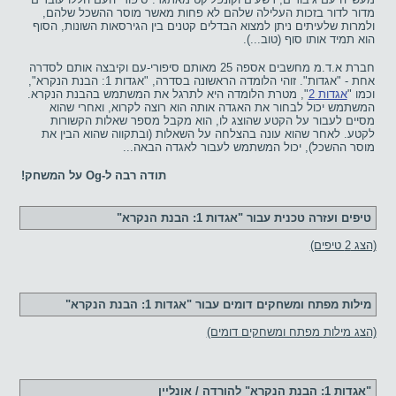
מדור לדור בזכות העלילה שלהם לא פחות מאשר מוסר ההשכל שלהם,
ולמרות שלעיתים ניתן למצוא הבדלים קטנים בין הגירסאות השונות, הסוף
הוא תמיד אותו סוף (טוב...).
חברת א.ד.מ מחשבים אספה 25 מאותם סיפורי-עם וקיבצה אותם לסדרה
אחת - "אגדות". זוהי הלומדה הראשונה בסדרה, "אגדות 1: הבנת הנקרא",
וכמו "
אגדות 2
", מטרת הלומדה היא לתרגל את המשתמש בהבנת הנקרא.
המשתמש יכול לבחור את האגדה אותה הוא רוצה לקרוא, ואחרי שהוא
מסיים לעבור על הקטע שהוצג לו, הוא מקבל מספר שאלות הקשורות
לקטע. לאחר שהוא עונה בהצלחה על השאלות (ובתקווה שהוא הבין את
מוסר ההשכל), יכול המשתמש לעבור לאגדה הבאה...
תודה רבה ל-Og על המשחק!
טיפים ועזרה טכנית עבור "אגדות 1: הבנת הנקרא"
(הצג 2 טיפים)
מילות מפתח ומשחקים דומים עבור "אגדות 1: הבנת הנקרא"
(הצג מילות מפתח ומשחקים דומים)
"אגדות 1: הבנת הנקרא" להורדה / אונליין