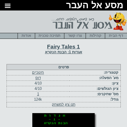
סע אל העבר
דף הבית
קהילות
צרו קשר
תמיכה טכנית
אודות
Fairy Tales 1
אגדות 1: הבנת הנקרא
פרטים
קטגוריה:
חינוכיים
מע' הפעלה:
דוס
ציון:
4/10
ציון הגולשים:
4/10
מס' שחקנים:
1
גודל:
124k
תנו ציון למשחק