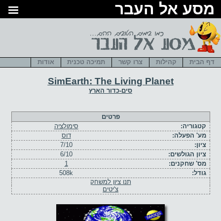
סע אל העבר
דף הבית
קהילות
צרו קשר
תמיכה טכנית
אודות
SimEarth: The Living Planet
סים-כדור הארץ
פרטים
קטגוריה:
סימולציה
מע' הפעלה:
דוס
ציון:
7/10
ציון הגולשים:
6/10
מס' שחקנים:
1
גודל:
508k
תנו ציון למשחק
צ'יטים