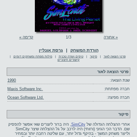
« אחורה
/3
1
קדימה »
הורדת המשחק
|
גרסת אונליין
פרטי הוצאה לאור
|
סיקור
|
טיפים ועזרה טכנית
|
מילות מפתח ומשחקים דומים
|
קישורים חיצוניים
פרטי הוצאה לאור
שנת הוצאה:
1990
חברה מפתחת:
Maxis Software Inc.
חברה מפיצה:
Ocean Software Ltd.
סיקור
אחרי ההצלחה הגדולה של
SimCity
, היה ברור ליוצרים שאי אפשר להפסיק
שם. הדבר הכי הגיוני (ורווחי) היה לרכב על גל ההצלחה שיצר SimCity
ולייצר משחק המשך - בהיקף גדול יותר, עם שליטה רחבה יותר ובמחיר