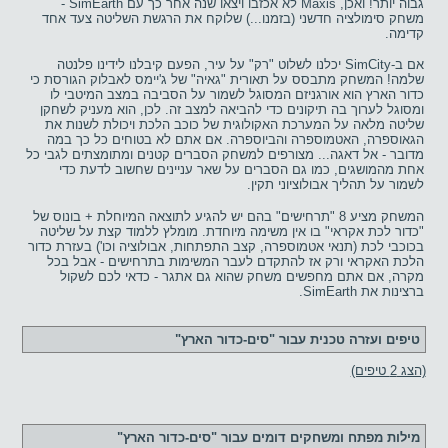
גבוה יותר! ואכן, Maxis לא אכזבו ויצאו שנה אחר כך עם SimEarth -
משחק סימולציה חדשני (בזמנו...) שלוקח את הרגשת השליטה צעד אחד
קדימה.
אם ב-SimCity יכלנו לשלוט "רק" על עיר, הפעם קיבלנו לידינו פלנטה
שלמה! המשחק מתבסס על תאורית "גאיה" של ג'יימס לאבלוק הגורסת כי
כדור הארץ הוא אורגניזם המסוגל לשמור על הסביבה במצב המיטבי לו
ומסוגל לערוך בה תיקונים כדי להביאה למצב זה. לכן, הוא מעניק לשחקן
שליטה מלאה על המערכת האקולוגית של כוכב הלכת ויכולת לשנות את
הגאוספרה, האטמוספרה והביוספרה. אם אתם לא בטוחים כל כך במה
מדובר - אל דאגה... מצורפים למשחק הסברים קטנים ומתומצתים לגבי כל
אחת מהמושגים, כמו גם הסברים על שאר עניינים שחשוב לדעת כדי
לשמור על תהליך אבולוציוני תקין.
המשחק מציע 8 "תרחישים" בהם יש להגיע לתוצאה המיוחלת + בונוס של
"כדור לכת אקראי" בו אין משימה מיוחדת. מומלץ ללמוד קצת על שליטה
בכוכבי לכת (תנאי אטמוספרה, קצב התפתחות, אבולוציה וכו') בעזרת כדור
הלכת האקראי ורק אז להתקדם לעבר המשימות בתרחישים - אבל בכל
מקרה, אם אתם מחפשים משחק שהוא גם אתגר - כדאי לכם לשקול
ברצינות את SimEarth.
טיפים ועזרה טכנית עבור "סים-כדור הארץ"
(הצג 2 טיפים)
מילות מפתח ומשחקים דומים עבור "סים-כדור הארץ"