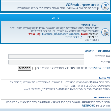
פורום שותף - VGFreak
קישור לפורום של VGFreak - אתר העוסק בקונסולות, רומים ואמולטורים.
פורום
דיבור חופשי
אם חיפשתם במה לשתף את הקהילה בנושאים שלאו דווקא קשורים באופן ישיר
למשחקים ישנים או ל"מסע אל העבר", זהו הפורום בשבילכם!
מנהלים:
Gordi
,
Radioactive Grandpa
,
Octarine
,
Og
,
אופיר
תת פורום:
פורום חידות
נושאים:
643
התחברות
•
הרשמה
שם משתמש:
סיסמה:
שכחתי את סיסמתי
חיבור אוטומטי בכל פעם שאבקר ממחשב זה
מי מחובר
בסך הכל ישנם
95
משתמשים מחוברים :: 2 רשומים, 0 מוסתרים ו 93 אורחים (מבוסס על
משתמשים פעילים ב־5 הדקות האחרונות)
מספר הגולשים הרב ביותר אי-פעם הוא
6088
ב ג' אפריל 07, 2026 3:39 am
סטטיסטיקות
הודעות בסך הכל
84378
• נושאים בסך הכל
12579
• משתמשים בסך הכל
9175
• המשתמש
החדש ביותר
RETRO9X