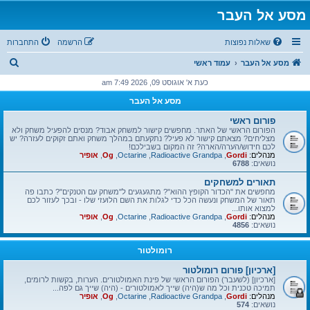
מסע אל העבר
שאלות נפוצות
הרשמה
התחברות
ח
מסע אל העבר
עמוד ראשי
י
כעת א' אוגוסט 09, 2026 7:49 am
פ
מסע אל העבר
ו
פורום ראשי
ש
הפורום הראשי של האתר. מחפשים קישור למשחק אבוד? מנסים להפעיל משחק ולא
מצליחים? מצאתם קישור לא פעיל? נתקעתם במהלך משחק ואתם זקוקים לעזרה? יש
לכם חידוש/הערה/הארה? זה המקום בשבילכם!
מנהלים:
Gordi
,
Radioactive Grandpa
,
Octarine
,
Og
,
אופיר
נושאים:
6788
תאורים למשחקים
מחפשים את "הכדור הקופץ ההוא"? מתגעגעים ל"משחק עם הטנקים"? כתבו פה
תאור של המשחק ונעשה הכל כדי לגלות את השם הלועזי שלו - ובכך לעזור לכם
למצוא אותו...
מנהלים:
Gordi
,
Radioactive Grandpa
,
Octarine
,
Og
,
אופיר
נושאים:
4856
רומולטור
[ארכיון] פורום רומולטור
[ארכיון] (לשעבר) הפורום הראשי של פינת האמולטורים. הערות, בקשות לרומים,
תמיכה טכנית וכל מה ש(היה) שייך לאמולטורים - (היה) שייך גם לפה...
מנהלים:
Gordi
,
Radioactive Grandpa
,
Octarine
,
Og
,
אופיר
נושאים:
574