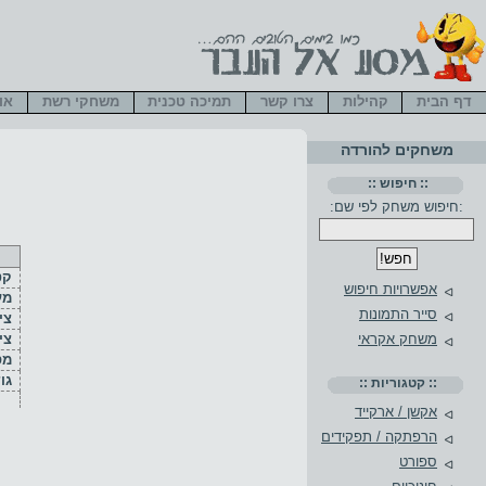
דף הבית
קהילות
צרו קשר
תמיכה טכנית
משחקי רשת
או
משחקים להורדה
:: חיפוש ::
:חיפוש משחק לפי שם:
קט
אפשרויות חיפוש
מע
סייר התמונות
ציו
צי
משחק אקראי
מס
גו
:: קטגוריות ::
אקשן / ארקייד
הרפתקה / תפקידים
ספורט