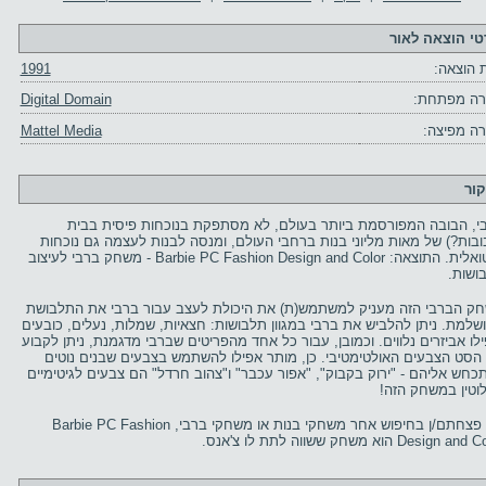
טי הוצאה לאור
 הוצאה:
1991
ה מפתחת:
Digital Domain
ה מפיצה:
Mattel Media
קור
י, הבובה המפורסמת ביותר בעולם, לא מסתפקת בנוכחות פיסית בבית
ובות?) של מאות מליוני בנות ברחבי העולם, ומנסה לבנות לעצמה גם נוכחות
וירטואלית. התוצאה: Barbie PC Fashion Design and Color - משחק ברבי לעיצוב
ושות.
ק הברבי הזה מעניק למשתמש(ת) את היכולת לעצב עבור ברבי את התלבושת
שלמת. ניתן להלביש את ברבי במגוון תלבושות: חצאיות, שמלות, נעלים, כובעים
ילו אביזרים נלווים. וכמובן, עבור כל אחד מהפריטים שברבי מדגמנת, ניתן לקבוע
הסט הצבעים האולטימטיבי. כן, מותר אפילו להשתמש בצבעים שבנים נוטים
כחש אליהם - "ירוק בקבוק", "אפור עכבר" ו"צהוב חרדל" הם צבעים לגיטימיים
וטין במשחק הזה!
אם פצחתם/ן בחיפוש אחר משחקי בנות או משחקי ברבי, Barbie PC Fashion
Design a הוא משחק ששווה לתת לו צ'אנס.