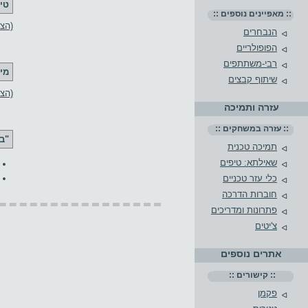
טי
:: מאפיינים נוספים ::
(הצג 2 טי
הנבחרים
הפופולריים
רבי-משתתפים
מי
שיתוף קבצים
(הצ
עזרה ותמיכה
:: עזרה במשחקים ::
"בר
תמיכה טכנית
שאילתא: טיפים
כלי עזר טכניים
חוברות הדרכה
פתרונות ומדריכים
צ'יטים
אתרים נוספים
:: קישורים ::
פקמן