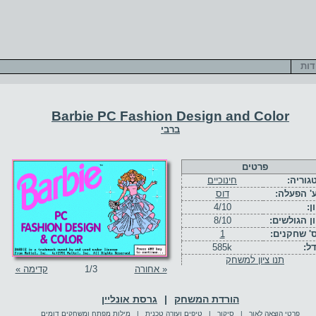
דות
Barbie PC Fashion Design and Color
ברבי
פרטים
גוריה:
חינוכיים
' הפעלה:
דוס
ן:
4/10
ון הגולשים:
8/10
' שחקנים:
1
דל:
585k
תנו ציון למשחק
« אחורה
/3
1
קדימה »
הורדת המשחק
|
גרסת אונליין
פרטי הוצאה לאור
|
סיקור
|
טיפים ועזרה טכנית
|
מילות מפתח ומשחקים דומים