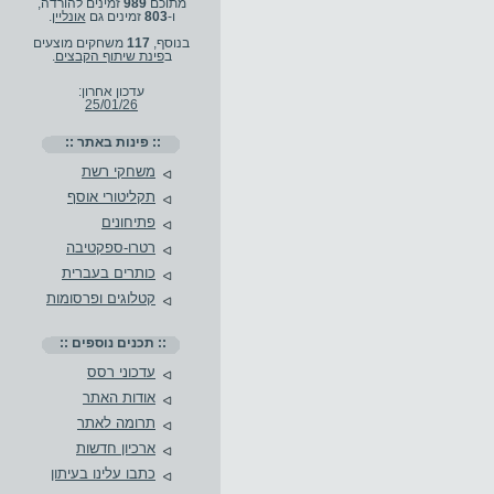
מתוכם
989
זמינים להורדה,
ו-
803
זמינים גם
אונליין
.
בנוסף,
117
משחקים מוצעים
ב
פינת שיתוף הקבצים
.
עדכון אחרון:
25/01/26
:: פינות באתר ::
משחקי רשת
תקליטורי אוסף
פתיחונים
רטרו-ספקטיבה
כותרים בעברית
קטלוגים ופרסומות
:: תכנים נוספים ::
עדכוני רסס
אודות האתר
תרומה לאתר
ארכיון חדשות
כתבו עלינו בעיתון