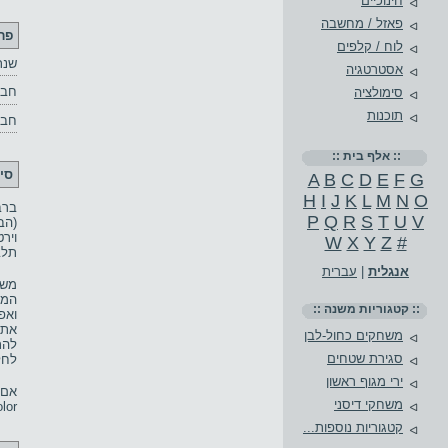
חינוכיים
פאזל / מחשבה
פר
לוח / קלפים
שנת
אסטרטגיה
חבר
סימולציה
תוכנות
חבר
:: אלף בית ::
סי
A
B
C
D
E
F
G
H
I
J
K
L
M
N
O
ברב
P
Q
R
S
T
U
V
(הב
W
X
Y
Z
#
תלב
אנגלית
|
עברית
משח
המו
:: קטגוריות משנה ::
ואפ
את 
משחקים כחול-לבן
להת
סגירת שטחים
לחל
ירי מגוף ראשון
משחקי דיסני
nd Color
קטגוריות נוספות...