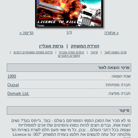
« אחורה
/3
1
קדימה »
הורדת המשחק
|
גרסת אונליין
פרטי הוצאה לאור
|
סיקור
|
טיפים ועזרה טכנית
|
מילות מפתח ומשחקים דומים
|
קישורים חיצוניים
פרטי הוצאה לאור
שנת הוצאה:
1989
חברה מפתחת:
Quixel
חברה מפיצה:
Domark Ltd.
סיקור
מי לא מכיר את הסוכן הסמוי המפורסם בעולם - בונד, ג'יימס בונד? נשים
רוצות אותו, גברים רוצים להיות כמוהו והסרטים שלו זוכים לפופולריות
עצומה בכל רחבי העולם... ובכן, כל מי שאי פעם חלם לשרת בשירות הוד
מלכותה יכול עתה להגשים את חלומו בעזרת המשחק "007: Licence to