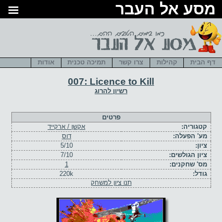
סע אל העבר
דף הבית
קהילות
צרו קשר
תמיכה טכנית
אודות
007: Licence to Kill
רשיון להרוג
פרטים
קטגוריה:
אקשן / ארקייד
מע' הפעלה:
דוס
ציון:
5/10
ציון הגולשים:
7/10
מס' שחקנים:
1
גודל:
220k
תנו ציון למשחק