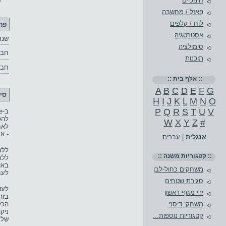
חינוכיים
פאזל / מחשבה
לוח / קלפים
פר
אסטרטגיה
שנת
סימולציה
חבר
תוכנות
חבר
:: אלף בית ::
A
B
C
D
E
F
G
סי
H
I
J
K
L
M
N
O
P
Q
R
S
T
U
V
להפ
W
X
Y
Z
#
לאח
- א
אנגלית
|
עברית
:: קטגוריות משנה ::
ללא
באו
משחקים כחול-לבן
לעב
סגירת שטחים
ירי מגוף ראשון
בזה
הכל
משחקי דיסני
ניק
קטגוריות נוספות...
שלע