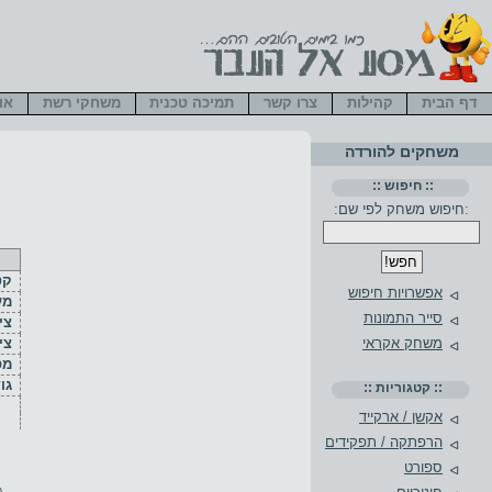
דף הבית
קהילות
צרו קשר
תמיכה טכנית
משחקי רשת
או
משחקים להורדה
:: חיפוש ::
:חיפוש משחק לפי שם:
קט
אפשרויות חיפוש
מע
סייר התמונות
ציו
צי
משחק אקראי
מס
גו
:: קטגוריות ::
אקשן / ארקייד
הרפתקה / תפקידים
ספורט
פ