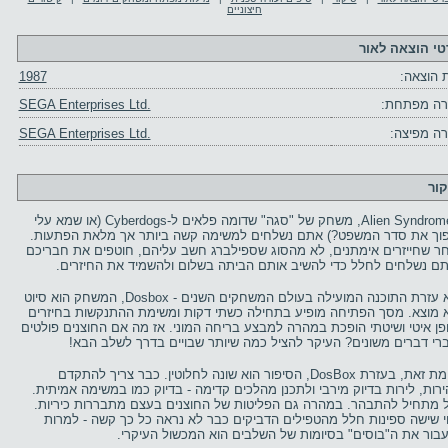
חיצוניים
טי הוצאה לאור
 הוצאה:
1987
ה מפתחת:
SEGA Enterprises Ltd.
ה מפיצה:
SEGA Enterprises Ltd.
קור
ב-Alien Syndrome, משחק של "סגה" שדומה פלאים ל-Cyberdogs (או שמא עלי
וך את סדר המשפט?) אתם נשלחים למשימה קשה ביותר אך מלאת הפתעות.
ר שחייזרים אימתנים, לא מהסוג שספילברג חשב עליהם, חוטפים את חבריכם
תם נשלחים לחלל כדי להשיב אותם הביתה בשלום ולהשמיד את החיזרים.
ללא עזרת התוכנה המועילה בעולם המשחקים השנים - Dosbox, המשחק הוא סיוט
 מוצא. מסך הפתיחה מופיע בתחילה כשתי דקות ומשימת ההתנקשות בחיזרים
פן איטי ושיטתי הופכת במהרה למבצע בריחה המוני. אז מה אם החוצנים פולטים
רי דברים משונים? העיקר להציל כמה שיותר שבויים בדרך לשלב הבא!
לעומת זאת, בעזרת DosBox, הסיפור הוא שונה לחלוטין. כבר צריך להתקדם
ירות, לירות בדיוק מירבי ולתכנן מהלכים קדימה - בדיוק כמו במשימה אמיתית.
 מתחיל להתבהר. במהרה גם הפליטות של החוצנים בעצם מתבררות כיריות.
וי שישה ספינות חלל מהטפילים הדביקים כבר לא נראה כל כך קשה - למרות
בור את ה"בוסים" בסיומות של השלבים הוא המכשול העיקרי.