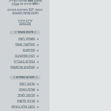
מתוכם
989
זמינים להורדה,
ו-
803
זמינים גם
אונליין
.
בנוסף,
117
משחקים מוצעים
ב
פינת שיתוף הקבצים
.
עדכון אחרון:
25/01/26
:: פינות באתר ::
משחקי רשת
תקליטורי אוסף
פתיחונים
רטרו-ספקטיבה
כותרים בעברית
קטלוגים ופרסומות
:: תכנים נוספים ::
עדכוני רסס
אודות האתר
תרומה לאתר
ארכיון חדשות
כתבו עלינו בעיתון