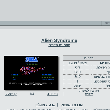
דות
Alien Syndrome
תסמונת חיזרים
פרטים
גוריה:
אקשן / ארקייד
' הפעלה:
דוס
ן:
6/10
ון הגולשים:
8/10
' שחקנים:
1
דל:
240k
תנו ציון למשחק
« אחורה
/4
1
קדימה »
צ'יטים
הורדת המשחק
|
גרסת אונליין
רטי הוצאה לאור
|
סיקור
|
טיפים ועזרה טכנית
|
מילות מפתח ומשחקים דומים
|
קישורים