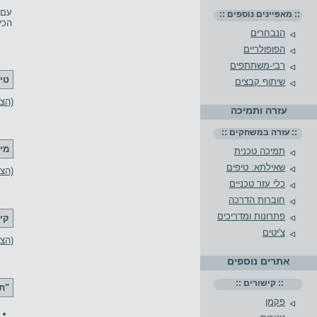
עם 
:: מאפיינים נוספים ::
הכי
הנבחרים
הפופולריים
רבי-משתתפים
טי
שיתוף קבצים
(הצג 2 טי
עזרה ותמיכה
:: עזרה במשחקים ::
מי
תמיכה טכנית
שאילתא: טיפים
(הצ
כלי עזר טכניים
חוברות הדרכה
פתרונות ומדריכים
קי
צ'יטים
(הצג 3 קיש
אתרים נוספים
:: קישורים ::
"תס
פקמן