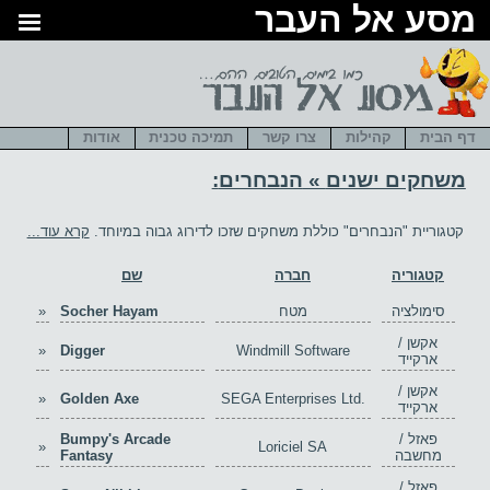
סע אל העבר
דף הבית
קהילות
צרו קשר
תמיכה טכנית
אודות
משחקים ישנים
»
הנבחרים
:
קטגוריית "הנבחרים" כוללת משחקים שזכו לדירוג גבוה במיוחד.
קרא עוד...
קטגוריה
חברה
שם
סימולציה
מטח
Socher Hayam
»
אקשן /
»
Digger
Windmill Software
ארקייד
אקשן /
»
Golden Axe
SEGA Enterprises Ltd.
ארקייד
פאזל /
Bumpy's Arcade
»
Loriciel SA
מחשבה
Fantasy
פאזל /