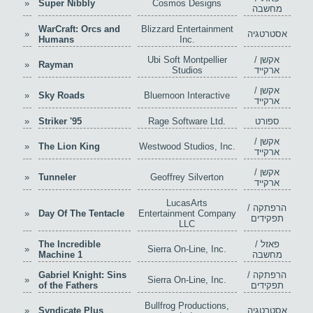
»
Super Nibbly
Cosmos Designs
מחשבה
WarCraft: Orcs and
Blizzard Entertainment
אסטרטגיה
»
Humans
Inc.
אקשן /
Ubi Soft Montpellier
»
Rayman
ארקייד
Studios
אקשן /
»
Sky Roads
Bluemoon Interactive
ארקייד
ספורט
Rage Software Ltd.
Striker '95
»
אקשן /
»
The Lion King
Westwood Studios, Inc.
ארקייד
אקשן /
»
Tunneler
Geoffrey Silverton
ארקייד
LucasArts
הרפתקה /
»
Day Of The Tentacle
Entertainment Company
תפקידים
LLC
פאזל /
The Incredible
»
Sierra On-Line, Inc.
מחשבה
Machine 1
הרפתקה /
Gabriel Knight: Sins
»
Sierra On-Line, Inc.
תפקידים
of the Fathers
Bullfrog Productions,
אסטרטגיה
Syndicate Plus
»