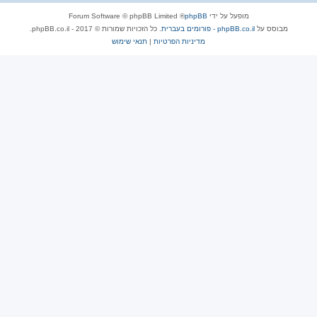
מופעל על ידי
phpBB
® Forum Software © phpBB Limited
מבוסס על
phpBB.co.il - פורומים בעברית
. כל הזכויות שמורות © 2017 - phpBB.co.il.
מדיניות הפרטיות
|
תנאי שימוש