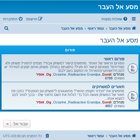
מסע אל העבר
שאלות נפוצות
הרשמה
התחברות
ח
מסע אל העבר
עמוד ראשי
מסע אל העבר
י
מסע אל העבר
פ
פורום
ו
ש
פורום ראשי
הפורום הראשי של האתר. מחפשים קישור למשחק אבוד? מנסים להפעיל משחק ולא
מצליחים? מצאתם קישור לא פעיל? נתקעתם במהלך משחק ואתם זקוקים לעזרה? יש
לכם חידוש/הערה/הארה? זה המקום בשבילכם!
מנהלים:
Gordi
,
Radioactive Grandpa
,
Octarine
,
Og
,
אופיר
נושאים:
6788
תאורים למשחקים
מחפשים את "הכדור הקופץ ההוא"? מתגעגעים ל"משחק עם הטנקים"? כתבו פה
תאור של המשחק ונעשה הכל כדי לגלות את השם הלועזי שלו - ובכך לעזור לכם
למצוא אותו...
מנהלים:
Gordi
,
Radioactive Grandpa
,
Octarine
,
Og
,
אופיר
נושאים:
4857
עבור אל
מסע אל העבר
עמוד ראשי
כל הזמנים הם
UTC+03:00