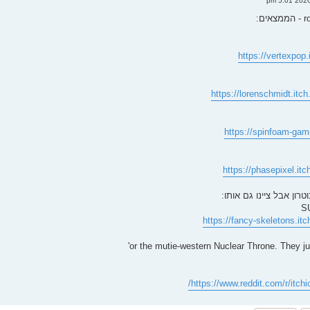
https://vertexpop
https://lorenschmidt.itch
https://spinfoam-gam
https://phasepixel.itch
רון אבל ציינו גם אותו:
S
https://fancy-skeletons.itc
or the mutie-western Nuclear Throne. They jus
https://www.reddit.com/r/itchio