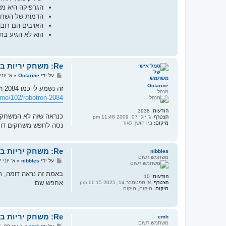
הגרפיקה היא מאו
הדמות של השחקן
האויבים הם רוב
הוא לא הגיע בתק
Re: משחק יריות ברובוטים עם גרפיקה פשוטה
ש
על ידי
Octarine
»
א' יוני 07, 2026 4:57 
ל
Octarine
י
זה נשמע לי כמו Robotron 2084
מנהל
ח
e/102/robotron-2084/
ה
הודעות:
3938
כנראה שזה לא המשחק המקורי אם שיחקת בו
הצטרף:
ג' יולי 07, 2009 11:48 pm
מיקום:
בין חושך לאור
נסה לחפש משחקים דומ
Re: משחק יריות ברובוטים עם גרפיקה פשוטה
nibbles
משתמש רשום
ש
על ידי
nibbles
»
א' יוני 07, 2026 9:19 pm
ל
י
באמת זה נראה דומה, ת
הודעות:
10
ח
אחפש שם
הצטרף:
א' ספטמבר 14, 2025 11:15 pm
ה
מיקום:
מיקום, מיקום
Re: משחק יריות ברובוטים עם גרפיקה פשוטה
emh
משתמש רשום
ש