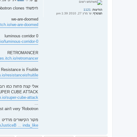
על ידי
emh
»
ג' יוני 09, 2026 5:01 pm
ל
י
חיפשתי robotron clones - הממצאים:
הודעות:
1121
ח
הצטרף:
ש' מרץ 27, 2010 1:39 pm
ה
we-are-doomed
.itch.io/we-are-doomed
luminous corridor 0
.io/luminous-corridor-0
RETROMANCER
es.itch.io/retromancer
Resistance is Fruitile
.io/resistanceisfruitile
אולי קצת פחות כמו רובוט
UPER CUBE ATTACK
h.io/super-cube-attack
...
t ain't very 'Robotron'
מקור הקישורים מרדיט
JusticeB ... inda_like/