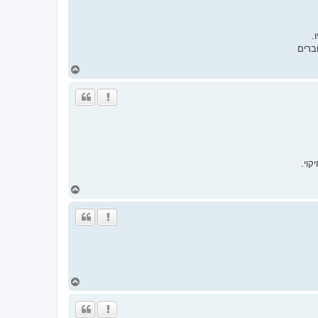
.
ברים
ח
ז
ר
ה
ל
מ
ע
ל
ה
ח
ז
ר
ה
ל
מ
ע
ל
ה
ח
ז
ר
ה