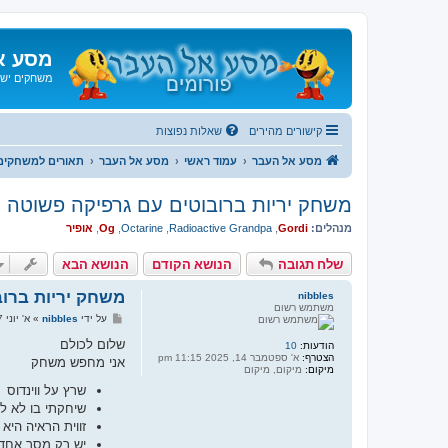
מסע א
משחקים ישנ
קישורים מהירים
שאלות נפוצות
מסע אל העבר
עמוד ראשי
מסע אל העבר
תאורים למשחקים
משחק יריות ברובוטים עם גרפיקה פשוטה
מנהלים:
Gordi
,
Radioactive Grandpa
,
Octarine
,
Og
,
אופיר
שלח תגובה
הנושא הקודם
הנושא הבא
משחק יריות ברו
nibbles
משתמש רשום
ש
על ידי
nibbles
»
א' יוני 07, 2026 1:52 am
ל
י
שלום לכולם
הודעות:
10
ח
הצטרף:
א' ספטמבר 14, 2025 11:15 pm
אני מחפש משחק
ה
מיקום:
מיקום, מיקום
שרץ על ווינדוס
שיחקתי בו לא לפני 97 ולא אחרי 2002, אבל אני לא זוכר באיז
זווית הראיה היא
יש רק מסך אחד