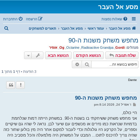
מסע אל העבר
שאלות נפוצות
הרשמה
התחברות
ח
מסע אל העבר
עמוד ראשי
מסע אל העבר
תאורים למשחקים
י
מחפש משחק משנות ה-90
פ
מנהלים:
Gordi
,
Radioactive Grandpa
,
Octarine
,
Og
,
אופיר
ו
שלח תגובה
הנושא הקודם
הנושא הבא
ש
חיפוש
חיפוש מתקדם
3 הודעות • דף
1
מתוך
1
Dante
מחפש משחק משנות ה-90
ש
ו' אפריל 24, 2026 8:14 pm
ל
י
היי כולם,
ח
אני מחפש משחק ששיחקתי בו בשנות ה-90. במשחק הייתה דמות שנלחמת
ה
בדמויות שנראות כמו נזירים או מכשפים עם שיער לבן. נראה לי שהיו גם שיקויים
וספרים, על הקרקע היו גולגלות וכדי לעבור למקום אחר היה מין בולען שחור כזה
שהיה צריך להיכנס לתוכו... המבט על המשחק היה מלמעלה והכל מסביב היה