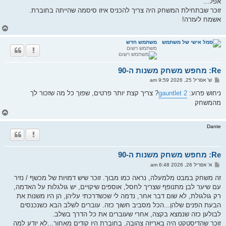
אפל...
זוכר שבתחילת המשחק היה צריך להכניס איזו סיסמה שהייתה בחוברת.
אשמח לעזרה!
ח
ז
ר
משתמש חדש
משתמש רשום
ה
ל
מ
Re: מחפש משחק משנות ה-90
ע
ל
ש
ש' אפריל 25, 2026 9:59 am
ה
ל
י
ניחוש פרוע:
gauntlet 2
? צריך קצת יותר פרטים, שפוך כל מה שזכור לך
ח
מהמשחק
ה
ח
ז
ר
Dante
ה
ל
מ
Re: מחפש משחק משנות ה-90
ע
ל
ש
א' אפריל 26, 2026 6:48 am
ה
ל
י
זה משחק במבט מלמעלה, נראה כמו מבוך. זוכר שיש דמויות של מכשף / נזיר
ח
עם שיער לבן מתנופף שצריך לחסל, אוספים שיקויים, יש גולגלות על האדמה,
ה
רק גולגולת, לא שום דבר אחר, נדמה לי שכשדרכתי עליהן, הן היו משנות את
הבעת הפנים שלהן...הכל מסביב חשוך כזה. עוברים לשלב הבא כשנכנסים
לבולען כזה שנמצא בקצה, אחרי שעוברים את כל הדרך בשלב.
זוכר שהדיסטקט היה באריזה צהובה, בחוברת היו קודים מאחור...לא יודע למה