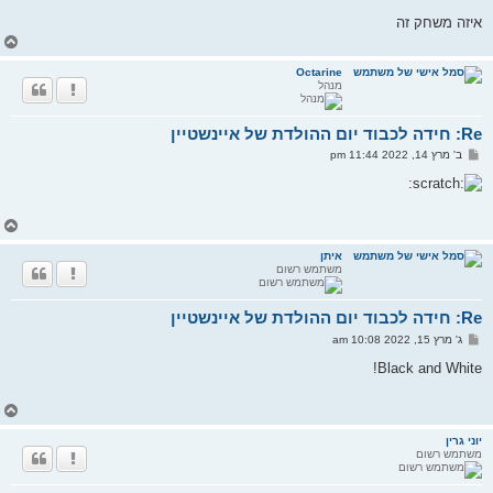
איזה משחק זה
ח
ז
ר
Octarine
מנהל
ה
ל
מ
Re: חידה לכבוד יום ההולדת של איינשטיין
ע
ל
ש
ב' מרץ 14, 2022 11:44 pm
ה
ל
י
ח
ה
ח
ז
ר
איתן
משתמש רשום
ה
ל
מ
Re: חידה לכבוד יום ההולדת של איינשטיין
ע
ל
ש
ג' מרץ 15, 2022 10:08 am
ה
ל
י
Black and White!
ח
ה
ח
ז
ר
יוני גרין
משתמש רשום
ה
ל
מ