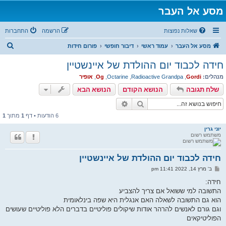
מסע אל העבר
שאלות נפוצות
הרשמה
התחברות
ח
מסע אל העבר
עמוד ראשי
דיבור חופשי
פורום חידות
י
חידה לכבוד יום ההולדת של איינשטיין
פ
מנהלים:
Gordi
,
Radioactive Grandpa
,
Octarine
,
Og
,
אופיר
ו
שלח תגובה
הנושא הקודם
הנושא הבא
ש
חיפוש
חיפוש מתקדם
6 הודעות • דף
1
מתוך
1
יוני גרין
משתמש רשום
חידה לכבוד יום ההולדת של איינשטיין
ש
ב' מרץ 14, 2022 11:41 pm
ל
י
חידה:
ח
התשובה למי ששואל אם צריך להצביע
ה
הוא גם התשובה לשאלה האם אנגלית היא שפה בינלאומית
וגם גורם לאנשים להרהר אודות שיקולים פוליטיים בדברים הלא פוליטיים שעושים
הפוליטיקאים