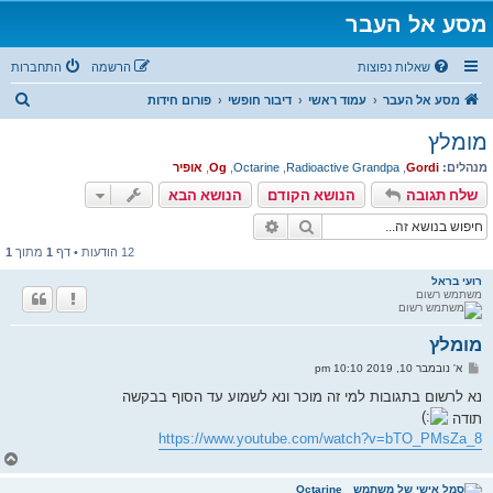
מסע אל העבר
שאלות נפוצות
הרשמה
התחברות
ח
מסע אל העבר
עמוד ראשי
דיבור חופשי
פורום חידות
י
מומלץ
פ
מנהלים:
Gordi
,
Radioactive Grandpa
,
Octarine
,
Og
,
אופיר
ו
שלח תגובה
הנושא הקודם
הנושא הבא
ש
חיפוש
חיפוש מתקדם
12 הודעות • דף
1
מתוך
1
רועי בראל
משתמש רשום
מומלץ
ש
א' נובמבר 10, 2019 10:10 pm
ל
י
נא לרשום בתגובות למי זה מוכר ונא לשמוע עד הסוף בבקשה
ח
תודה
ה
https://www.youtube.com/watch?v=bTO_PMsZa_8
ח
ז
ר
Octarine