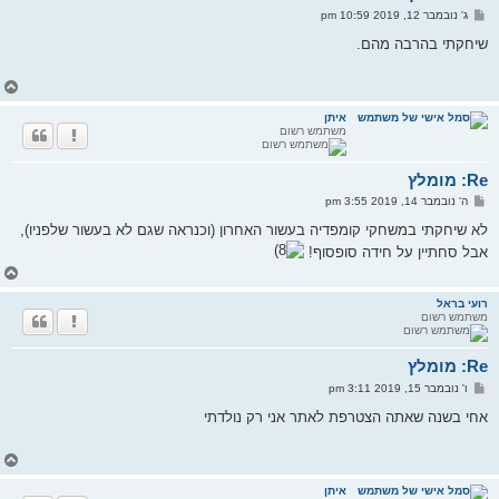
ל
ש
ג' נובמבר 12, 2019 10:59 pm
ה
ל
י
שיחקתי בהרבה מהם.
ח
ה
ח
ז
ר
איתן
משתמש רשום
ה
ל
מ
Re: מומלץ
ע
ל
ש
ה' נובמבר 14, 2019 3:55 pm
ה
ל
י
לא שיחקתי במשחקי קומפדיה בעשור האחרון (וכנראה שגם לא בעשור שלפניו),
ח
אבל סחתיין על חידה סופסוף!
ה
ח
ז
ר
רועי בראל
משתמש רשום
ה
ל
מ
Re: מומלץ
ע
ל
ש
ו' נובמבר 15, 2019 3:11 pm
ה
ל
י
אחי בשנה שאתה הצטרפת לאתר אני רק נולדתי
ח
ה
ח
ז
ר
איתן