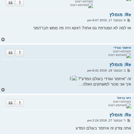
משתמש רשום
ה
ל
מ
Re: מומלץ
ע
ל
ש
א' נובמבר 17, 2019 9:07 pm
ה
ל
י
אז למה לא הצטרפת גם אתה? דווקא היה פה ממש חבר'המני
ח
ה
ח
ז
ר
איתמר וגורדי
משתמש רשום
ה
ל
מ
Re: מומלץ
ע
ל
ש
ב' נובמבר 18, 2019 8:42 pm
ה
ל
י
זה "איתמר וגורדי בעולם המדע"?
ח
איך אני מכור למשחקים האלה...
ה
ח
ז
ר
רועי בראל
משתמש רשום
ה
ל
מ
Re: מומלץ
ע
ל
ש
ד' נובמבר 27, 2019 2:24 pm
ה
ל
י
אתה צודק זה איתמר בעולם המדע
ח