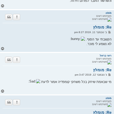
והשרשור הועבר לפורום חידות.
ה
ח
ז
ר
zibib
משתמש רשום
ה
ל
מ
Re: מומלץ
ע
ל
ש
ב' נובמבר 11, 2019 8:27 pm
ה
ל
י
הקשבתי עד הסוף.
ח
לא נשמע לי מוכר.
ה
ח
ז
ר
רועי בראל
משתמש רשום
ה
ל
מ
Re: מומלץ
ע
ל
ש
ג' נובמבר 12, 2019 3:47 pm
ה
ל
י
מי שבאמת שיחק בכל משחקי קומפדיה אמור לדעת
ח
ה
ח
ז
ר
zibib
משתמש רשום
ה
ל
מ
Re: מומלץ
ע