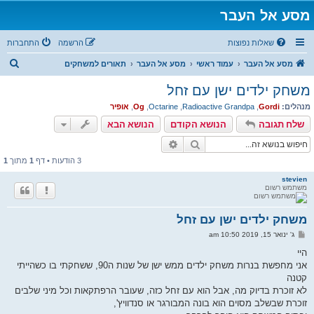
מסע אל העבר
שאלות נפוצות
הרשמה
התחברות
ח
מסע אל העבר
עמוד ראשי
מסע אל העבר
תאורים למשחקים
י
משחק ילדים ישן עם זחל
פ
מנהלים:
Gordi
,
Radioactive Grandpa
,
Octarine
,
Og
,
אופיר
ו
שלח תגובה
הנושא הקודם
הנושא הבא
ש
חיפוש
חיפוש מתקדם
3 הודעות • דף
1
מתוך
1
stevien
משתמש רשום
משחק ילדים ישן עם זחל
ש
ג' ינואר 15, 2019 10:50 am
ל
י
היי
ח
אני מחפשת בנרות משחק ילדים ממש ישן של שנות ה90, ששחקתי בו כשהייתי
ה
קטנה
לא זוכרת בדיוק מה, אבל הוא עם זחל כזה, שעובר הרפתקאות וכל מיני שלבים
זוכרת שבשלב מסוים הוא בונה המבורגר או סנדוויץ',