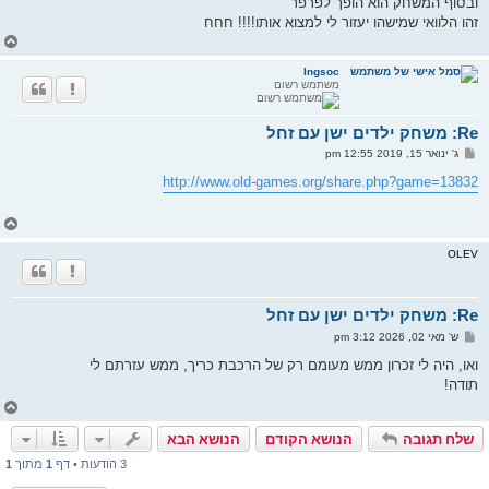
ובסוף המשחק הוא הופך לפרפר
זהו הלוואי שמישהו יעזור לי למצוא אותו!!!! חחח
ח
ז
ר
Ingsoc
משתמש רשום
ה
ל
מ
Re: משחק ילדים ישן עם זחל
ע
ל
ש
ג' ינואר 15, 2019 12:55 pm
ה
ל
י
http://www.old-games.org/share.php?game=13832
ח
ה
ח
ז
ר
OLEV
ה
ל
מ
Re: משחק ילדים ישן עם זחל
ע
ל
ש
ש' מאי 02, 2026 3:12 pm
ה
ל
י
ואו, היה לי זכרון ממש מעומם רק של הרכבת כריך, ממש עזרתם לי
ח
תודה!
ה
ח
ז
שלח תגובה
הנושא הקודם
הנושא הבא
ר
ה
3 הודעות • דף
1
מתוך
1
ל
מ