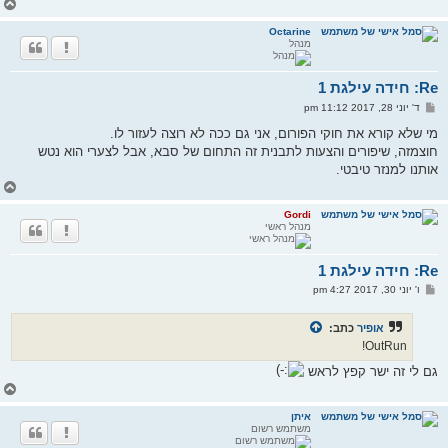
ח
ז
ר
Octarine
מנהל
ה
ל
מ
Re: חידה עילגת 1
ע
ל
ש
ד' יוני 28, 2017 11:12 pm
ה
ל
י
מי שלא קורא את חוקי הפורום, אני גם ככה לא רוצה לעזור לו.
ח
חוצמזה, שיפורים והצעות לתבנית זה התחום של סבא, אבל לצערי הוא נטש
ה
אותנו למנזר טיבטי.
ח
ז
ר
Gordi
מנהל ראשי
ה
ל
מ
Re: חידה עילגת 1
ע
ל
ש
ו' יוני 30, 2017 4:27 pm
ה
ל
י
ח
אופיר
כתב:
ה
OutRun!
גם לי זה ישר קפץ לראש
ח
ז
ר
איתן
משתמש רשום
ה
ל