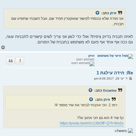
איתן
כתב:
אני מודה שלא נכנסתי לקישור שאוקטרין תמיד שם, אבל חשבתי שתופיע שם
תבנית...
לאיזה תבנית בדיוק ציפית? אולי כדי לגוון אני צריך לשים קישורים לתבניות עוגה,
גם ככה אף אחד אף פעם לא משתמש בתבנית של הפורום.
ח
ז
ר
איתן
משתמש רשום
ה
ל
מ
Re: חידה עילגת 1
ע
ל
ש
ד' יוני 28, 2017 9:06 pm
ה
ל
י
ח
Octarine
כתב:
ה
איתן
כתב:
רמז 1: הכי אהבתי לבחור את שיר מספר 4!
כן! שיר 4 הוא גם הכי אהוב עלי!
https://youtu.be/mVc1XbOfF-Q?t=9m2s