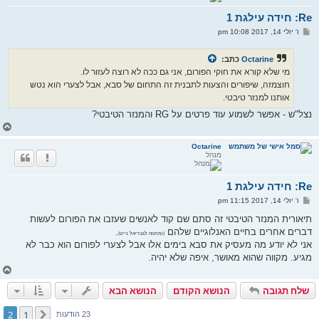
מ
Re: חידה עילגת 1
ע
ל
ש
ו' יולי 14, 2017 10:08 pm
ה
ל
י
ח
Octarine
כתב:
ה
מי שלא קורא את חוקי הפורום, אני גם ככה לא רוצה לעזור לו.
חוצמזה, שיפורים והצעות לתבנית זה התחום של סבא, אבל לצערי הוא נטש
אותנו למנזר טיבטי.
נצל"ש - אפשר לשמוע עוד פרטים על RG והמנזר הטיבטי?
ח
ז
ר
Octarine
מנהל
ה
ל
מ
Re: חידה עילגת 1
ע
ל
ש
ו' יולי 14, 2017 11:15 pm
ה
ל
י
תיאורית המנזר הטיבטי זה סתם שם קוד לאנשים שעזבו את הפורום לעשות
ח
דברים אחרים בחיים האנלוגיים שלהם
.
ה
(ומחווה לגבריאל נייט)
אני לא יודע מה מעסיק את סבא בימים אלו אבל לצערי לפורום הוא כבר לא
מגיע. מקווה שהוא מאושר, איפה שלא יהיה.
ח
ז
שלח תגובה
הנושא הקודם
הנושא הבא
ר
ה
ל
2
1
הקודם
23 הודעות
מ