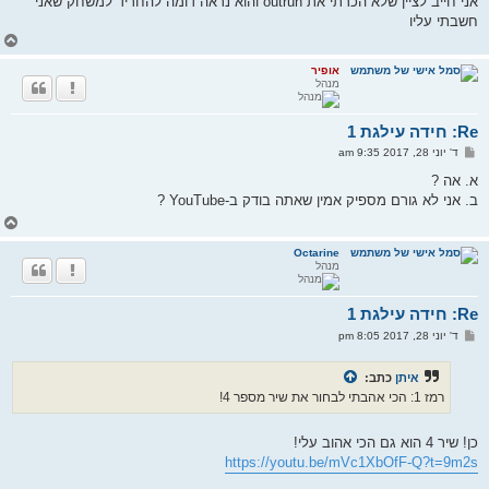
אני חייב לציין שלא הכרתי את outrun והוא נראה דומה להחריד למשחק שאני
חשבתי עליו
ח
ז
ר
אופיר
מנהל
ה
ל
מ
Re: חידה עילגת 1
ע
ל
ש
ד' יוני 28, 2017 9:35 am
ה
ל
י
א. אה ?
ח
ב. אני לא גורם מספיק אמין שאתה בודק ב-YouTube ?
ה
ח
ז
ר
Octarine
מנהל
ה
ל
מ
Re: חידה עילגת 1
ע
ל
ש
ד' יוני 28, 2017 8:05 pm
ה
ל
י
ח
איתן
כתב:
ה
רמז 1: הכי אהבתי לבחור את שיר מספר 4!
כן! שיר 4 הוא גם הכי אהוב עלי!
https://youtu.be/mVc1XbOfF-Q?t=9m2s