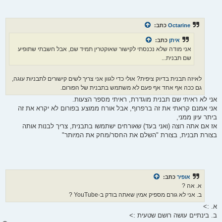
Octarine
כתב:
איתן
כתב:
אני מודה שלא נכנסתי לקישור שאוקטרין תמיד שם, אבל חשבתי שתופיע
שם תבנית...
לאיזה תבנית בדיוק ציפית? אולי כדי לגוון אני צריך לשים קישורים לתבניות עוגה,
גם ככה אף אחד אף פעם לא משתמש בתבנית של הפורום.
אני לא ראיתי שם תבנית מוגדרת, ראיתי מספר הצעות.
אני אמנם קראתי את זה ברפרוף, אבל אורח ממוצע בפורום לא יקרא את זה
ביתר עיון ממני,
אז אם אתה רוצה (ואני בעד) שאורחים ישתמשו בתבנית, צריך לבנות אותה
בצורת תבנית, בצורת "השלם את החסר/מחק את המיותר"
אופיר
כתב:
א. אה ?
ב. אני לא גורם מספיק אמין שאתה בודק ב-YouTube ?
א. :>
ב. בינתיים עושה רושם שטעית :>