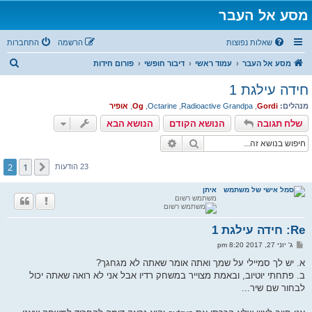
מסע אל העבר
שאלות נפוצות
הרשמה
התחברות
ח
מסע אל העבר
עמוד ראשי
דיבור חופשי
פורום חידות
י
חידה עילגת 1
פ
מנהלים:
Gordi
,
Radioactive Grandpa
,
Octarine
,
Og
,
אופיר
ו
שלח תגובה
הנושא הקודם
הנושא הבא
ש
חיפוש
חיפוש מתקדם
2
1
הקודם
23 הודעות
איתן
משתמש רשום
Re: חידה עילגת 1
ש
ג' יוני 27, 2017 8:20 pm
ל
י
א. יש לך סמיילי על שמך ואתה אומר שאתה לא מגחגך?
ח
ב. פתחתי יוטיוב, ובאמת מצוייר במשחק רדיו אבל אני לא רואה שאתה יכול
ה
לבחור שם שיר...