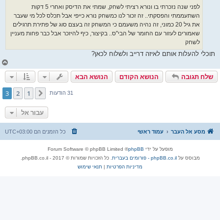
לפני שנה נזכרתי בו ונורא רציתי לשחק, שמתי את הדיסק ואחרי 5 דקות
השתעממתי והפסקתי.. זה זכור לנו כמשחק נורא כייפי אבל תכלס לכל מי שעבר
את גיל 20 כמוני, זה נהיה משעמם כי המשחק זה בעצם סוג של פתירת תרגילים
שאמורים לעזור עם החומר של הבי''ס.. בקיצור, כיף להיזכר אבל כבר פחות מעניין
לשחק
תוכלי להעלות אותם לאיזה דרייב ולשלוח לכאן?
ח
ז
שלח תגובה
הנושא הקודם
הנושא הבא
ר
ה
ל
3
2
1
הקודם
31 הודעות
מ
ע
ל
עבור אל
ה
מסע אל העבר
עמוד ראשי
כל הזמנים הם
UTC+03:00
מופעל על ידי
phpBB
® Forum Software © phpBB Limited
מבוסס על
phpBB.co.il - פורומים בעברית
. כל הזכויות שמורות © 2017 - phpBB.co.il.
מדיניות הפרטיות
|
תנאי שימוש