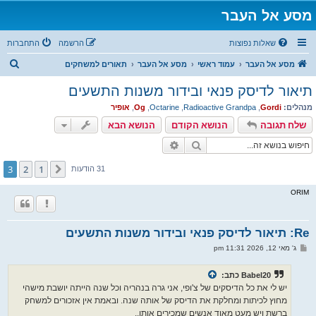
מסע אל העבר
שאלות נפוצות
הרשמה
התחברות
ח
מסע אל העבר
עמוד ראשי
מסע אל העבר
תאורים למשחקים
י
תיאור לדיסק פנאי ובידור משנות התשעים
פ
מנהלים:
Gordi
,
Radioactive Grandpa
,
Octarine
,
Og
,
אופיר
ו
שלח תגובה
הנושא הקודם
הנושא הבא
ש
חיפוש
חיפוש מתקדם
3
2
1
הקודם
31 הודעות
ORIM
Re: תיאור לדיסק פנאי ובידור משנות התשעים
ש
ג' מאי 12, 2026 11:31 pm
ל
י
ח
Babel20 כתב:
ה
יש לי את כל הדיסקים של צ'ופי, אני גרה בנהריה וכל שנה הייתה יושבת מישהי
מחוץ לכיתות ומחלקת את הדיסק של אותה שנה. ובאמת אין אזכורים למשחק
ברשת ויש מעט מאוד אנשים שמכירים אותו..