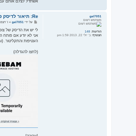
אשתדל לצלם אותם עבור
Re: תיאור לדיסק פנאי ובידור משנות התשעים
gal7051
משתמש רשום
ש
על ידי
gal7051
»
ו' דצמבר 06, 2013 
ל
י
לי יש את הדיסק של צופי
הודעות:
148
ח
אני לא יודע אם פותח הש
הצטרף:
ב' יולי 22, 2013 1:59 pm
ה
העטיפות והתקליטור. (וג
(לחצו להגדלה)
[עריכה]