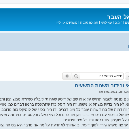
ל העבר
ים
|
רומים
|
שאילתא
|
תמיכה טכנית
|
משחקים און ליין
חיפוש
חיפוש מתקדם
י ובידור משנות התשעים
2011 5:01 am
שנים מנסה לשבור תראש על איזה שם של דיסק שאחותי קיבלה כשהיית ממש קטן ותמיד
וא לא היה בדיוק משחק או משהו. זה היה דיסק כזה שהתעסק בהמון דברים כמו מוזיק
זה דמות של בחור שהיה עובר כל מיני דברים וזה היה בסוג של קומיקס כזה מדובב
(
ם של בריטני עם היט מי בייבי וואן מור טיים וכל מיני כאלה ובקסטריט בויז. ומה שהיה 
על פוקימון עוד בזמנו והיו כל מיני סיפורים
 פה מישהו שירד לסוף דעתי. כי אחותי לא יודעת על מה אני מדבר היא בטוחה שאנ