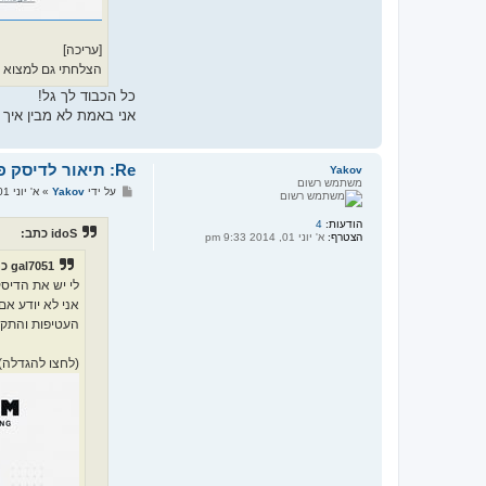
[עריכה]
הצלחתי גם למצוא ס
כל הכבוד לך גל!
אני באמת לא מבין איך 
Re: תיאור לדיסק פנאי ובידור משנות התשעים
Yakov
משתמש רשום
ש
על ידי
Yakov
»
א' יוני 01, 2014 9:36 pm
ל
י
הודעות:
4
ח
idoS כתב:
הצטרף:
א' יוני 01, 2014 9:33 pm
ה
gal7051 כתב:
לי יש את הדיסק 
אני לא יודע אם
העטיפות והתקלי
(לחצו להגדלה)