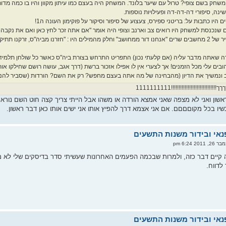
חק בשם צופי? טרול עם שיער בלונד. המשחק היה בעצם כמו עיתון מקוון והיו בו כמה מדור
ינה, סיפורי דה-דה-דה ופעילויות נוספות.
היו כתבות על: בריטני ספירס, צעצוע של סיפור וסיקור על פוקימון העונה ה1!
ם שנכנסת למשחק היו רואים צב וארנב וצופי היה אומר "אם אתה זכר לחץ כאן ואם את נקבה ל
המשחק היה שיר של 2 מחשבים שרים "אנחנו דור ממחושב" וחלק מהמילים היו : "חזרנו מביה"ס, זרקנ
ה שאתה מדבר עליה (אם קלעתי נכון) התפריט התרחש בצורת ביה"ס כאשר כל שולחן תלמידים\
ם עלי מכל הזמנים! אך לצערי אין לו אפילו אזכור ברשת (דרך אגב, עושה רושם שחילקו אות
 ונמשיך את הדיון (מהבחינה של מה אתה בעצם מחפש? רק את השם? הורדות (שסביר להניח ש
!!!!!!!!!!!!!!!!!!!!!!!1111111111
בראשון ואני לא מצפה שאני אמצא הורדה או משהו אבל הייתי צריך קצה חוט השם נור
שיו בכל מקוםםםם. אם אני אצמא דרך להפיץ אותו אני ישים אותו כאן דבר ראשון.
2011 6:24 pm
ה קיים דבר כזה, ולמרות שבכמה הפעמים האחרונות שעשיתי סדר בדיסקים שלי לא מצאת
לדווח.