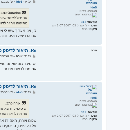
ש
על ידי
idoS
»
ש' נובמבר 26, 2011 7:43 m
ל
idoS
י
משתמש רשום
ח
Octarine כתב:
ה
אני יכול לאשר שאכן
הודעות:
341
מתישהו אחזור לדווח
הצטרף:
ג' אפריל 03, 2007 2:07 am
מיקום:
מרכז
כן, אני מעריך שיש לי איזה 4-5 תקליטורים 
אם הדרישה תהיה גבוהה
Re: תיאור לדיסק פנאי ובידור משנות התשעים
אורח
ש
על ידי
אורח
»
ש' נובמבר 26, 2011 8:27 m
ל
י
יש סיכוי כזה שאתה מצ
ח
אני מת לראות את זה.
ה
Re: תיאור לדיסק פנאי ובידור משנות התשעים
ש
על ידי
idoS
»
ד' נובמבר 30, 2011 1:09 pm
ל
idoS
י
משתמש רשום
ח
אורח כתב:
ה
יש סיכוי כזה שאתה
הודעות:
341
אני מת לראות את ז
הצטרף:
ג' אפריל 03, 2007 2:07 am
מיקום:
מרכז
שלום אורח, האם זה אתה metoe
על כל פנים, הדיסקים ש