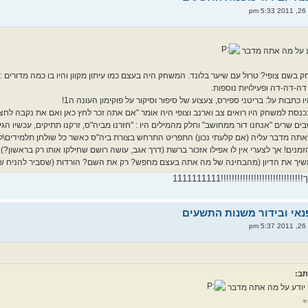
p
ע על מה אתה מדבר
בשם צופי? טרול עם שיער בלונד. המשחק היה בעצם כמו עיתון מקוון והיו בו כמה מדורים :
 דה-דה-דה ופעילויות נוספות.
כתבות על: בריטני ספירס, צעצוע של סיפור וסיקור על פוקימון העונה ה1!
נכנסת למשחק היו רואים צב וארנב וצופי היה אומר "אם אתה זכר לחץ כאן ואם את נקבה לחצ
תה מדבר עליה (אם קלעתי נכון) התפריט התרחש בצורת ביה"ס כאשר כל שולחן תלמידים\לוח
מנים! אך לצערי אין לו אפילו אזכור ברשת (דרך אגב, עושה רושם שחילקו אותו רק בראשון?).
שיך את הדיון (מהבחינה של מה אתה בעצם מחפש? רק את השם? הורדות (שסביר להניח שאין
!!!!!!!!!!!!!!!!!!!!!1111111111
p
 יודע על מה אתה מדבר
ן?