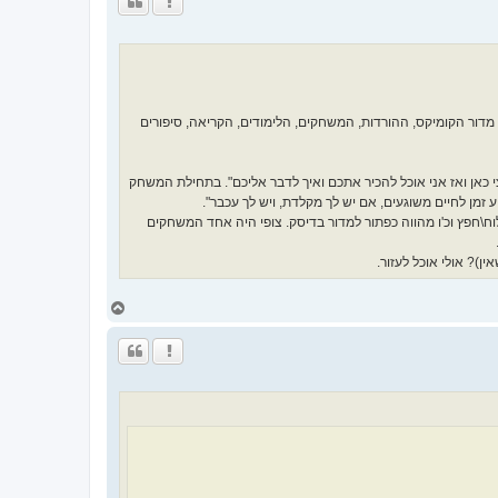
ה
ל
מ
ע
ל
ה
 מדור הקומיקס, ההורדות, המשחקים, הלימודים, הקריאה, סיפורים
י כאן ואז אני אוכל להכיר אתכם ואיך לדבר אליכם". בתחילת המשחק
\חפץ וכ'ו מהווה כפתור למדור בדיסק. צופי היה אחד המשחקים
)? אולי אוכל לעזור.
ח
ז
ר
ה
ל
מ
ע
ל
ה