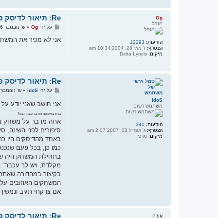
Re: תיאור לדיסק פנאי ובידור משנות התשעים
Og
מנהל
ש
על ידי
Og
»
ש' נובמבר 26, 2011 1:30 pm
ל
י
אני לא מכיר את המשחק 
הודעות:
12293
ח
הצטרף:
ו' מאי 28, 2004 10:34 am
ה
מיקום:
Delta Lyncis
Re: תיאור לדיסק פנאי ובידור משנות התשעים
ש
על ידי
idoS
»
ש' נובמבר 26, 2011 2:07 m
ל
idoS
י
אני חושב שאני יודע ע
משתמש רשום
ח
ה
גרת בתקופה הזו בראשון, נכון?
אתה מדבר על משחק בשם 
הודעות:
341
סיפורים לפני השינה, סיפ
הצטרף:
ג' אפריל 03, 2007 2:07 am
מיקום:
מרכז
באחד מהדיסקים היו כתבו
כמו כן, בכל פעם שנכנס
מקלדת, ויש לך עכבר".
בקיצור במהדורה שאתה מ
המשחקים האהובים עלי מ
אם צדקתי תגיב ונמשיך 
Re: תיאור לדיסק פנאי ובידור משנות התשעים
אורח