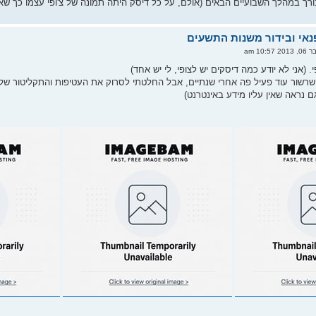
ך במהלך השבועיים הבאים (אולם, על כל דיסק היתה תמונה של צ'ופי עצמו כך שאנ
10:57 am
. (אני לא יודע כמה דיסקים יש לצופי, לי יש אחד)
רשור עוד פעיל פה אחרי שנתיים, אבל החלטתי לסרוק את העטיפות והתקליטור של צופי
ם נראה שאין עליו מידע באינטרנט)