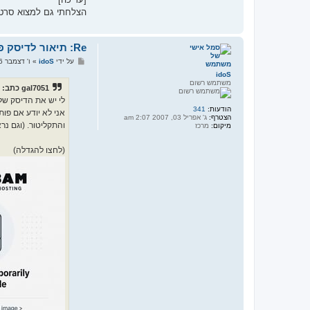
הצלחתי גם למצוא סרטו
Re: תיאור לדיסק פנאי ובידור משנות התשעים
ש
על ידי
idoS
»
ו' דצמבר 06, 2013 5:59 pm
ל
idoS
י
משתמש רשום
ח
gal7051 כתב:
ה
לי יש את הדיסק של צ
הודעות:
341
אני לא יודע אם פות
הצטרף:
ג' אפריל 03, 2007 2:07 am
והתקליטור. (וגם נר
מיקום:
מרכז
(לחצו להגדלה)