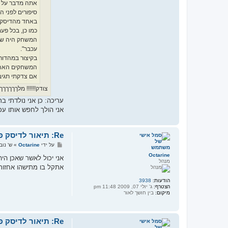
אתה מדבר על מש
סיפורים לפני הש
באחד מהדיסקים 
כמו כן, בכל פע
עכבר".
בקיצור במהדור
המשחקים האהובי
אם צדקתי תגיב
צודק!!!!!! מלךךךךךךךךך!!!!!!!
עריכה: כן אני נולדתי 
אני הולך לחפש אותו עכ
Re: תיאור לדיסק פנאי ובידור משנות התשעים
ש
על ידי
Octarine
»
ש' נובמבר 26, 
ל
Octarine
י
אני יכול לאשר שאכן הי
מנהל
ח
אתקל בו מתישהו אחזור 
ה
הודעות:
3938
הצטרף:
ג' יולי 07, 2009 11:48 pm
מיקום:
בין חושך לאור
Re: תיאור לדיסק פנאי ובידור משנות התשעים