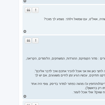
ח
ז
ר
ה
ל
מ
יה, אאל"ט, עם שמואל וילוז'ני. נשמע לך מוכר?
ע
ל
ה
ח
ז
ר
ה
ל
מ
ע
ל
ה
ים : מדור הקומיקס, ההורדות, המשחקים, הלימודים, הקריאה,
לחצי כאן ואז אני אוכל להכיר אתכם ואיך לדבר אליכם".
מביה"ס, זרקנו תתיקים, עכשיו הגיע זמן לחיים משוגעים, אם יש לך
לוח\חפץ וכ'ו מהווה כפתור למדור בדיסק. צופי היה אחד
ו רק בראשון?).
אין)? אולי אוכל לעזור.
ח
ז
ר