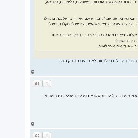
ים : מדור הקומיקס, ההורדות, המשחקים, הלימודים, הקריאה,
חצי כאן ואז אני אוכל להכיר אתכם ואיך לדבר אליכם". בתחילת
ו תתיקים, עכשיו הגיע זמן לחיים משוגעים, אם יש לך מקלדת, ויש לך
לוח\חפץ וכ'ו מהווה כפתור למדור בדיסק. צופי היה אחד
ו רק בראשון?).
אין)? אולי אוכל לעזור.
א חשוב בשבילי כדי לנסות לאתר את הדיסק הזה.
ח
ז
ר
ה
ל
מ
י אותו יכול להיות שעדיין הוא קיים אצלי בבית. אם אני
ע
ל
ה
ח
ז
ר
ה