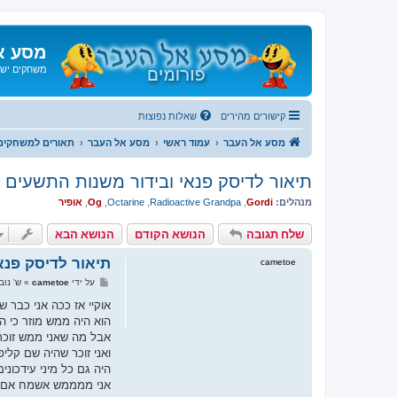
מסע א
משחקים ישנ
קישורים מהירים
שאלות נפוצות
מסע אל העבר
עמוד ראשי
מסע אל העבר
תאורים למשחקים
תיאור לדיסק פנאי ובידור משנות התשעים
מנהלים:
Gordi
,
Radioactive Grandpa
,
Octarine
,
Og
,
אופיר
שלח תגובה
הנושא הקודם
הנושא הבא
תיאור לדיסק פנא
cametoe
ש
על ידי
cametoe
»
ש' נובמבר 26, 
ל
י
אוקיי אז ככה אני כבר 
ח
הוא היה ממש מוזר כי ה
ה
אבל מה שאני ממש זוכר 
ואני זוכר שהיה שם קליפי
היה גם כל מיני עידכונים 
אני ממממש אשמח אם יש