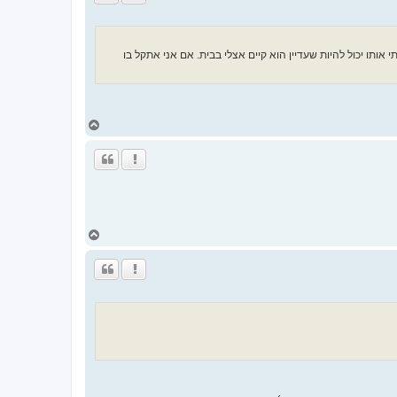
ל
מ
ע
ל
ותו יכול להיות שעדיין הוא קיים אצלי בבית. אם אני אתקל בו
ה
ח
ז
ר
ה
ל
מ
ע
ל
ה
ח
ז
ר
ה
ל
מ
ע
ל
ה