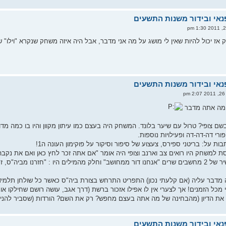
אז יכול להיות שאין לי מושג על מה אני מדבר, אבל היה איזה משחק שנקרא "וילו" שה
p
ל מה אתה מדבר
צופי? טרול עם שיער בלונד. המשחק היה בעצם כמו עיתון מקוון והיו בו כמה מדור
ורי דה-דה-דה ופעילויות נוספות.
ת על: בריטני ספירס, צעצוע של סיפור וסיקור על פוקימון העונה ה1!
ת למשחק היו רואים צב וארנב וצופי היה אומר "אם אתה זכר לחץ כאן ואם את נקבה 
בתחילת המשחק היה שיר של 2 מחשבים שרים "אנחנו דור ממחושב" וחלק מהמילים היו : "חזרנו 
דבר עליה (אם קלעתי נכון) התפריט התרחש בצורת ביה"ס כאשר כל שולחן תלמידים\
כל הזמנים! אך לצערי אין לו אפילו אזכור ברשת (דרך אגב, עושה רושם שחילקו אות
את הדיון (מהבחינה של מה אתה בעצם מחפש? רק את השם? הורדות (שסביר להניח ש