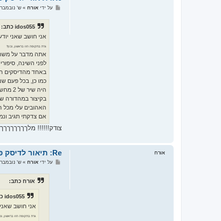
ש
על ידי
אורח
»
ש' נובמבר 26, 2011 5:33 m
ל
י
ח
idos055 כתב:
ה
אני חושב שאני יוד
גרת בתקופה הזו בראשון, נכון?
אתה מדבר על משחק 
לפני השינה, סיפורי
באחד מהדיסקים היו 
כמו כן, בכל פעם ש
היה שיר של 2 מחשבים שרים "אנחנו דור ממחושב" וחלק מהמילים היו : "חזרנו מביה"ס, זרקנו תתיקים, עכשיו הגיע זמן לחיים משוגעים, אם יש לך מקלדת, ויש לך עכבר".
בקיצור במהדורה שא
האהובים עלי מכל הז
אם צדקתי תגיב ונמ
צודק!!!!!! מלךךךךךךךךך!!!!!!!!!
Re: תיאור לדיסק פנאי ובידור משנות התשעים
אורח
ש
על ידי
אורח
»
ש' נובמבר 26, 2011 5:37 m
ל
י
ח
אורח כתב:
ה
idos055 כתב:
אני חושב שאני
גרת בתקופה הזו בראשון, נכו