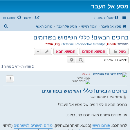
מסע אל העבר
שאלות נפוצות
הרשמה
התחברות
ח
מסע אל העבר
עמוד ראשי
מסע אל העבר
פורום ראשי
י
ברוכים הבאים! כללי השימוש בפורומים
פ
מנהלים:
Gordi
,
Radioactive Grandpa
,
Octarine
,
Og
,
אופיר
ו
נעול
הנושא הקודם
הנושא הבא
ש
חיפוש
חיפוש מתקדם
2 הודעות • דף
1
מתוך
1
Gordi
מנהל ראשי
ברוכים הבאים! כללי השימוש בפורומים
ש
א' יולי 24, 2011 8:04 pm
ל
י
ברוכים הבאים לפורומים של מסע אל העבר!
ח
ה
אנו מקווים שתהנו משהותכם פה, כמונו.
לרשותכם:
פורום ראשי
(בנושא האתר ומשחקיו),
פורום תיאורים למשחקים
(לזיהוי