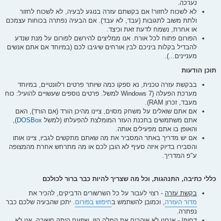
נערכה
.
לא לשכוח לחזור! אם בקשתם עזרה בנוגע לבעיה, לא לשכוח לחזור
ולתת משוב לתגובות (עבד, לא עבד). אם הבעיה נפתרה בכוחות עצמכם
או אחרת, נשמח לדעת זאת וכיצד.
הפורום פתוח לכל אורח. אנו ממליצים להירשם לפורום על מנת שנדע
להבדיל בקלות ביניכם לבין אורחים שיגיבו לכם (במיוחד אם אתם אנשים
מעניינים...).
תוכן הודעות
בבקשת עזרה טכנית, נא ספקו כמה שיותר פרטים רלוונטיים, במיוחד
מערכת הפעלה (Windows 7 למשל. פרטים נוספים שעשויים להועיל: כוח
מעבד, זכרון RAM).
אם אתם שואלים על משחק מסוים, ציינו מהיכן הורד (אם הורד), האם
אתם משתמשים בתכנת העזר המומלצת להפעלתו (למשל
DOSBox
),
והאופן בו אתם מפעילים אותה.
אם יש מדריך באתר המסביר את מה שאתם מתקשים לגביו, ציינו אותו
והסבירו בדיוק איזה סעיף לא הובן לכם או מה מתרחש אחרת מהמצופה
ע"פ המדריך.
כללי כתיבה, התנהגות, וכל מה שצריך להיות כבר ברור לכולכם
בקשת עזרה
- רצוי לעבור על כל השרשורים הדביקים, להכיר את
מדור העזרה
, וכמובן להשתמש ב
חיפוש בפורום
. יתכן שהבעיה שלכם כבר
נפתרה.
דחוף!
- אנחנו לא אוהבים את המלה הזו, שפעם היתה חשובה. אנו לא