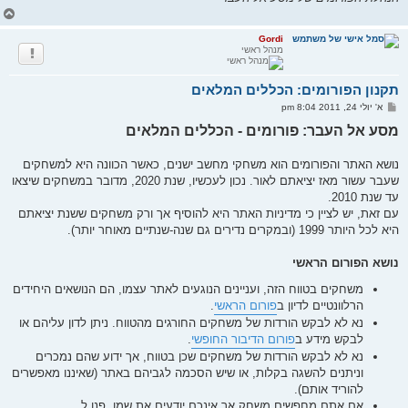
ח
ז
ר
Gordi
מנהל ראשי
ה
ל
מ
תקנון הפורומים: הכללים המלאים
ע
ל
ש
א' יולי 24, 2011 8:04 pm
ה
ל
י
מסע אל העבר: פורומים - הכללים המלאים
ח
ה
נושא האתר והפורומים הוא משחקי מחשב ישנים, כאשר הכוונה היא למשחקים
שעבר עשור מאז יציאתם לאור. נכון לעכשיו, שנת 2020, מדובר במשחקים שיצאו
עד שנת 2010.
עם זאת, יש לציין כי מדיניות האתר היא להוסיף אך ורק משחקים ששנת יציאתם
היא לכל היותר 1999 (ובמקרים נדירים גם שנה-שנתיים מאוחר יותר).
נושא הפורום הראשי
משחקים בטווח הזה, ועניינים הנוגעים לאתר עצמו, הם הנושאים היחידים
הרלוונטיים לדיון ב
פורום הראשי
.
נא לא לבקש הורדות של משחקים החורגים מהטווח. ניתן לדון עליהם או
לבקש מידע ב
פורום הדיבור החופשי
.
נא לא לבקש הורדות של משחקים שכן בטווח, אך ידוע שהם נמכרים
וניתנים להשגה בקלות, או שיש הסכמה לגביהם באתר (שאיננו מאפשרים
להוריד אותם).
אם אתם מחפשים משחק אך אינכם יודעים את שמו, פנו ל