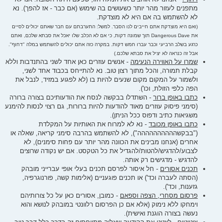
מתפנים לעזור מהר יותר כשעושים בה שימוש (אם כבר - אז להפך). נא
לא להשתמש בה אם היא לא מוצדקת.
(ואם היא מוצדקת אתם חייבים לנו הסבר. למשל: התערבתם עם חבר שאתם יכולים לסיים
את Dangerous Dave תוך שמונה דקות, כי אם לא הכלב שלו יאכל את סבתא שלכם, ואתם
כרגע בשלב הרביעי וכבר עברו חמש דקות. במקרה כזה אתם יכולים להשתמש במלה "דחוף".
אבל זה כנראה לא יציל את סבתא שלכם.)
שמרו על האווירה הנעימה
- אנשים עוזרים כאן אחד לשני בהתנדבות וללא
קבלת תמורה, והכל מתוך רצון טוב. נא להתייחס בכבוד אחד לשני,
ולשמור על המקום מקום שנעים להיות בו (לא לפגוע במזיד, לנבל את
הפה כלפי הזולת, וכו').
כתבו באופן ברור
- השתדלו בבקשה לנסח את הודעותיכם בצורה ברורה
(סימני פיסוק עוזרים מאוד להודעות להיות ברורות, גם רצוי לנסות להימנע
משגיאות כתיב ודפוס ככל הניתן).
כתבו באופן מכובד
- נא לא למרוח את האותיות על המקלדת
("בבקשהההההההההה"), לא להשתמש בהרבה סימני קריאה, שאלה או
אחרים (אנחנו מבינים את הכוונה מהר יותר עם פחות סימנים), לא
לצבוע/להדגיש/להטות/להגדיל את כל הטקסט. אם יש נקודה שרוצים
להדגיש - מדגישים רק אותה.
תכנים אסורים
- חל איסור לפרסם תכנים בעלי אופי עברייני מובהק
(הסתה לעברה וכד') או תכנים פוגעניים (אלימות קשה, פורנוגרפיה,
גזענות, וכד').
פרסום מסחרי, הצפה וספאם
- כמובן, אסורים כאן על כל צורותיהם
וימחקו ללא נימוק (אלא אם כן הפרסום רלוונטי במובהק לנושא והוא
נעשה בצורה הוגנת ואישית).