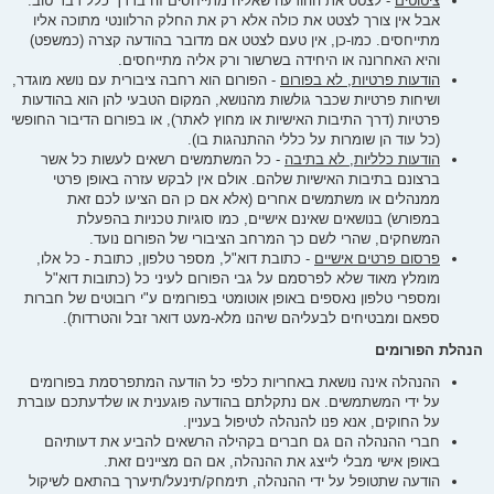
ציטוטים
- לצטט את ההודעה שאליה מתייחסים זה בדרך כלל דבר טוב.
אבל אין צורך לצטט את כולה אלא רק את החלק הרלוונטי מתוכה אליו
מתייחסים. כמו-כן, אין טעם לצטט אם מדובר בהודעה קצרה (כמשפט)
והיא האחרונה או היחידה בשרשור ורק אליה מתייחסים.
הודעות פרטיות, לא בפורום
- הפורום הוא רחבה ציבורית עם נושא מוגדר,
ושיחות פרטיות שכבר גולשות מהנושא, המקום הטבעי להן הוא בהודעות
פרטיות (דרך התיבות האישיות או מחוץ לאתר), או בפורום הדיבור החופשי
(כל עוד הן שומרות על כללי ההתנהגות בו).
הודעות כלליות, לא בתיבה
- כל המשתמשים רשאים לעשות כל אשר
ברצונם בתיבות האישיות שלהם. אולם אין לבקש עזרה באופן פרטי
ממנהלים או משתמשים אחרים (אלא אם כן הם הציעו לכם זאת
במפורש) בנושאים שאינם אישיים, כמו סוגיות טכניות בהפעלת
המשחקים, שהרי לשם כך המרחב הציבורי של הפורום נועד.
פרסום פרטים אישיים
- כתובת דוא"ל, מספר טלפון, כתובת - כל אלו,
מומלץ מאוד שלא לפרסמם על גבי הפורום לעיני כל (כתובות דוא"ל
ומספרי טלפון נאספים באופן אוטומטי בפורומים ע"י רובוטים של חברות
ספאם ומבטיחים לבעליהם שיהנו מלא-מעט דואר זבל והטרדות).
הנהלת הפורומים
ההנהלה אינה נושאת באחריות כלפי כל הודעה המתפרסמת בפורומים
על ידי המשתמשים. אם נתקלתם בהודעה פוגענית או שלדעתכם עוברת
על החוקים, אנא פנו להנהלה לטיפול בעניין.
חברי ההנהלה הם גם חברים בקהילה הרשאים להביע את דעותיהם
באופן אישי מבלי לייצג את ההנהלה, אם הם מציינים זאת.
הודעה שתטופל על ידי ההנהלה, תימחק/תינעל/תיערך בהתאם לשיקול