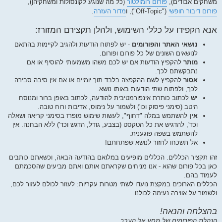
משחקים אבודים),
פורום רומולטור
(כל מה שנוגע לקונסולות ומשחקיהן),
פורום דיבור חופשי
("Off-Topic"), ו
מדור העזרה
.
אנא הקפידו על כללי השימוש, ולהלן תקצירם המזורז:
נושאי האתר והפורומים
- יש לפתוח הודעות ולהגיב לקיימות בהתאם
לנושאים השונים של כל פורום ופורום.
מותר
להקפיץ הודעות אם יש לכם משהו משמעותי להוסיף או אם
נתבקשתם לכך.
אסור
להקפיץ לשם ההקפצה בלבד תוך יומיים או אם אין סיבה סבירה
לכך, ולפתוח שתי הודעות באותו נושא.
יש
לכתוב כותרת אינפורמטיבית להודעה, לכתוב באופן ברור ומנוסח
היטב (סימני פיסוק וכו') ולשמור על נימוס, אדיבות ורוח טובה.
אין
להשתמש במלה "דחוף", לעשות שימוש מופרז בסימני קריאה ושאלה
וכד', להדגיש את כל הטקסט (בצבע, גודל, הדגש וכד') ללא הבחנה. אין
להשתמש בשפה פוגענית.
אל תשכחו לחזור לנושא שפתחתם!
זהו תקציר הכללים. הכללים מופיעים במלואם בהודעה הבאה, וכשאתם כותבים
כאן בכל פורום שהוא - אנו מניחים שקראתם אותם ואתם מביעים שהסכמתם
לעמוד בהם.
הכללים הארוכים במקצת נועדו לשתי מטרות עקריות: לעזור לכולם לעזור לכם,
ולשמור על אווירה נעימה לכולנו.
בהצלחה והנאה!
הנהלת הפורומים של מסע אל העבר