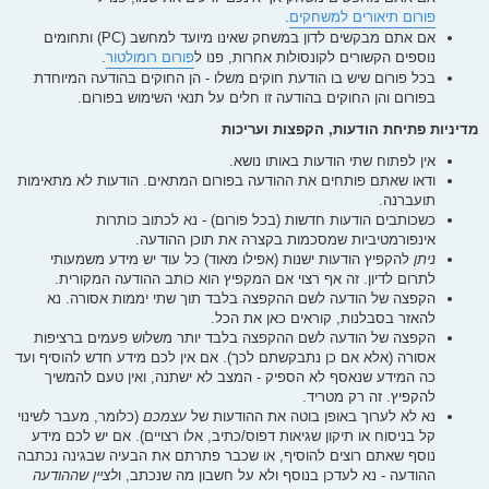
פורום תיאורים למשחקים
.
אם אתם מבקשים לדון במשחק שאינו מיועד למחשב (PC) ותחומים
נוספים הקשורים לקונסולות אחרות, פנו ל
פורום רומולטור
.
בכל פורום שיש בו הודעת חוקים משלו - הן החוקים בהודעה המיוחדת
בפורום והן החוקים בהודעה זו חלים על תנאי השימוש בפורום.
מדיניות פתיחת הודעות, הקפצות ועריכות
אין לפתוח שתי הודעות באותו נושא.
ודאו שאתם פותחים את ההודעה בפורום המתאים. הודעות לא מתאימות
תועברנה.
כשכותבים הודעות חדשות (בכל פורום) - נא לכתוב כותרות
אינפורמטיביות שמסכמות בקצרה את תוכן ההודעה.
ניתן
להקפיץ הודעות ישנות (אפילו מאוד) כל עוד יש מידע משמעותי
לתרום לדיון. זה אף רצוי אם המקפיץ הוא כותב ההודעה המקורית.
הקפצה של הודעה לשם ההקפצה בלבד תוך שתי יממות אסורה. נא
להאזר בסבלנות, קוראים כאן את הכל.
הקפצה של הודעה לשם ההקפצה בלבד יותר משלוש פעמים ברציפות
אסורה (אלא אם כן נתבקשתם לכך). אם אין לכם מידע חדש להוסיף ועד
כה המידע שנאסף לא הספיק - המצב לא ישתנה, ואין טעם להמשיך
להקפיץ. זה רק מטריד.
נא לא לערוך באופן בוטה את ההודעות של
עצמכם
(כלומר, מעבר לשינוי
קל בניסוח או תיקון שגיאות דפוס/כתיב, אלו רצויים). אם יש לכם מידע
נוסף שאתם רוצים להוסיף, או שכבר פתרתם את הבעיה שבגינה נכתבה
ההודעה - נא לעדכן בנוסף ולא על חשבון מה שנכתב, ו
לציין שההודעה