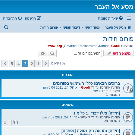
מסע אל העבר
שאלות נפוצות
הרשמה
התחברות
ח
מסע אל העבר
עמוד ראשי
דיבור חופשי
פורום חידות
י
פורום חידות
פ
מנהלים:
Gordi
,
Radioactive Grandpa
,
Octarine
,
Og
,
אופיר
ו
חיפוש
חיפוש מתקדם
נושא חדש
ש
5
4
3
2
1
הקודם
הבא
62 נושאים
הכרזות
ברוכים הבאים! כללי השימוש בפורומים
הודעה אחרונה על ידי
Gordi
«
א' יולי 24, 2011 8:04 pm
נשלח ב
פורום ראשי
תגובות:
1
נושאים
[חידה] ואלו דברי...: כל מיני
הודעה אחרונה על ידי
ליאתש
«
א' יולי 24, 2011 7:37 pm
תגובות:
24
2
1
[חידה] זהו את הקונסולה [נפתרה]
הודעה אחרונה על ידי
Bobbin
«
ב' יוני 20, 2011 6:39 pm