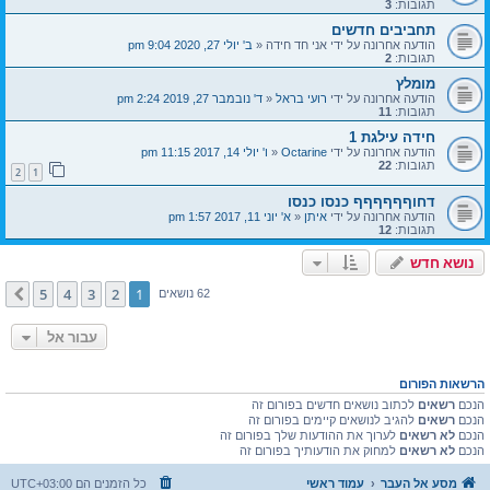
תגובות:
3
תחביבים חדשים
הודעה אחרונה על ידי
אני חד חידה
«
ב' יולי 27, 2020 9:04 pm
תגובות:
2
מומלץ
הודעה אחרונה על ידי
רועי בראל
«
ד' נובמבר 27, 2019 2:24 pm
תגובות:
11
חידה עילגת 1
הודעה אחרונה על ידי
Octarine
«
ו' יולי 14, 2017 11:15 pm
תגובות:
22
2
1
דחוףףףףףף כנסו כנסו
הודעה אחרונה על ידי
איתן
«
א' יוני 11, 2017 1:57 pm
תגובות:
12
נושא חדש
5
4
3
2
1
הבא
62 נושאים
עבור אל
הרשאות הפורום
הנכם
רשאים
לכתוב נושאים חדשים בפורום זה
הנכם
רשאים
להגיב לנושאים קיימים בפורום זה
הנכם
לא רשאים
לערוך את ההודעות שלך בפורום זה
הנכם
לא רשאים
למחוק את הודעותיך בפורום זה
מסע אל העבר
עמוד ראשי
כל הזמנים הם
UTC+03:00