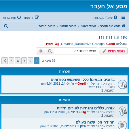
מסע אל העבר
שאלות נפוצות
הרשמה
התחברות
ח
מסע אל העבר
עמוד ראשי
דיבור חופשי
פורום חידות
י
פורום חידות
פ
מנהלים:
Gordi
,
Radioactive Grandpa
,
Octarine
,
Og
,
אופיר
ו
חיפוש
חיפוש מתקדם
נושא חדש
ש
5
4
3
2
1
הבא
62 נושאים
הכרזות
ברוכים הבאים! כללי השימוש בפורומים
הודעה אחרונה על ידי
Gordi
«
א' יולי 24, 2011 8:04 pm
נשלח ב
פורום ראשי
תגובות:
1
נושאים
עזרה, כללים והנחיות לפורום חידות
הודעה אחרונה על ידי
Og
«
ד' יוני 02, 2010 11:31 pm
תגובות:
2
החידה הכי קשה בעולם
הודעה אחרונה על ידי
איתן
«
ג' אפריל 29, 2025 8:18 pm