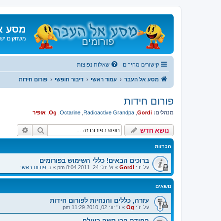
מסע א
משחקים ישנ
קישורים מהירים
שאלות נפוצות
מסע אל העבר
עמוד ראשי
דיבור חופשי
פורום חידות
פורום חידות
מנהלים:
Gordi
,
Radioactive Grandpa
,
Octarine
,
Og
,
אופיר
חיפוש
חיפוש 
נושא חדש
הכרזות
ברוכים הבאים! כללי השימוש בפורומים
על ידי
Gordi
»
א' יולי 24, 2011 8:04 pm
» ב
פורום ראשי
נושאים
עזרה, כללים והנחיות לפורום חידות
על ידי
Og
»
ד' יוני 02, 2010 11:29 pm
החידה הכי קשה בעולם