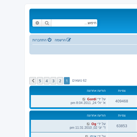
חיפוש
חיפוש מתקדם
הרשמה
התחברות
5
4
3
2
1
הבא
62 נושאים
צפיות
הודעה אחרונה
על ידי
Gordi
409468
א' יולי 24, 2011 8:04 pm
צפיות
הודעה אחרונה
על ידי
Og
63853
ד' יוני 02, 2010 11:31 pm
על ידי
איתן