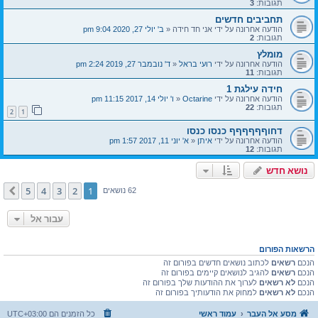
תגובות:
3
תחביבים חדשים
הודעה אחרונה על ידי
אני חד חידה
«
ב' יולי 27, 2020 9:04 pm
תגובות:
2
מומלץ
הודעה אחרונה על ידי
רועי בראל
«
ד' נובמבר 27, 2019 2:24 pm
תגובות:
11
חידה עילגת 1
הודעה אחרונה על ידי
Octarine
«
ו' יולי 14, 2017 11:15 pm
תגובות:
22
2
1
דחוףףףףףף כנסו כנסו
הודעה אחרונה על ידי
איתן
«
א' יוני 11, 2017 1:57 pm
תגובות:
12
נושא חדש
5
4
3
2
1
הבא
62 נושאים
עבור אל
הרשאות הפורום
הנכם
רשאים
לכתוב נושאים חדשים בפורום זה
הנכם
רשאים
להגיב לנושאים קיימים בפורום זה
הנכם
לא רשאים
לערוך את ההודעות שלך בפורום זה
הנכם
לא רשאים
למחוק את הודעותיך בפורום זה
מסע אל העבר
עמוד ראשי
כל הזמנים הם
UTC+03:00