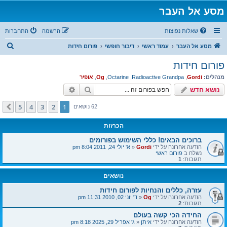
מסע אל העבר
שאלות נפוצות
הרשמה
התחברות
ח
מסע אל העבר
עמוד ראשי
דיבור חופשי
פורום חידות
י
פורום חידות
פ
מנהלים:
Gordi
,
Radioactive Grandpa
,
Octarine
,
Og
,
אופיר
ו
חיפוש
חיפוש מתקדם
נושא חדש
ש
5
4
3
2
1
הבא
62 נושאים
הכרזות
ברוכים הבאים! כללי השימוש בפורומים
הודעה אחרונה על ידי
Gordi
«
א' יולי 24, 2011 8:04 pm
נשלח ב
פורום ראשי
תגובות:
1
נושאים
עזרה, כללים והנחיות לפורום חידות
הודעה אחרונה על ידי
Og
«
ד' יוני 02, 2010 11:31 pm
תגובות:
2
החידה הכי קשה בעולם
הודעה אחרונה על ידי
איתן
«
ג' אפריל 29, 2025 8:18 pm