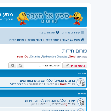
מסע א
משחקים ישנ
קישורים מהירים
שאלות נפוצות
מסע אל העבר
עמוד ראשי
דיבור חופשי
פורום חידות
פורום חידות
מנהלים:
Gordi
,
Radioactive Grandpa
,
Octarine
,
Og
,
אופיר
חיפוש
חיפוש 
נושא חדש
הכרזות
ברוכים הבאים! כללי השימוש בפורומים
על ידי
Gordi
»
א' יולי 24, 2011 8:04 pm
» ב
פורום ראשי
נושאים
עזרה, כללים והנחיות לפורום חידות
על ידי
Og
»
ד' יוני 02, 2010 11:29 pm
החידה הכי קשה בעולם