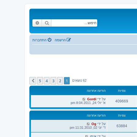
חיפוש
חיפוש מתקדם
הרשמה
התחברות
5
4
3
2
1
הבא
62 נושאים
צפיות
הודעה אחרונה
על ידי
Gordi
409669
א' יולי 24, 2011 8:04 pm
צפיות
הודעה אחרונה
על ידי
Og
63884
ד' יוני 02, 2010 11:31 pm
על ידי
איתן