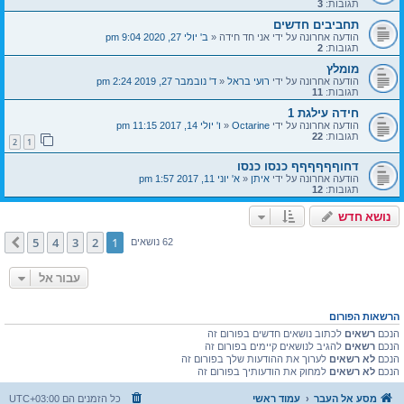
תגובות:
3
תחביבים חדשים
הודעה אחרונה על ידי
אני חד חידה
«
ב' יולי 27, 2020 9:04 pm
תגובות:
2
מומלץ
הודעה אחרונה על ידי
רועי בראל
«
ד' נובמבר 27, 2019 2:24 pm
תגובות:
11
חידה עילגת 1
הודעה אחרונה על ידי
Octarine
«
ו' יולי 14, 2017 11:15 pm
תגובות:
22
2
1
דחוףףףףףף כנסו כנסו
הודעה אחרונה על ידי
איתן
«
א' יוני 11, 2017 1:57 pm
תגובות:
12
נושא חדש
5
4
3
2
1
הבא
62 נושאים
עבור אל
הרשאות הפורום
הנכם
רשאים
לכתוב נושאים חדשים בפורום זה
הנכם
רשאים
להגיב לנושאים קיימים בפורום זה
הנכם
לא רשאים
לערוך את ההודעות שלך בפורום זה
הנכם
לא רשאים
למחוק את הודעותיך בפורום זה
מסע אל העבר
עמוד ראשי
כל הזמנים הם
UTC+03:00