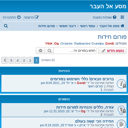
מסע אל העבר
שאלות נפוצות
הרשמה
התחברות
ח
מסע אל העבר
עמוד ראשי
דיבור חופשי
פורום חידות
י
פורום חידות
פ
מנהלים:
Gordi
,
Radioactive Grandpa
,
Octarine
,
Og
,
אופיר
ו
חיפוש
חיפוש מתקדם
נושא חדש
ש
5
4
3
2
1
הבא
62 נושאים
הכרזות
ברוכים הבאים! כללי השימוש בפורומים
הודעה אחרונה על ידי
Gordi
«
א' יולי 24, 2011 8:04 pm
נשלח ב
פורום ראשי
תגובות:
1
נושאים
עזרה, כללים והנחיות לפורום חידות
הודעה אחרונה על ידי
Og
«
ד' יוני 02, 2010 11:31 pm
תגובות:
2
החידה הכי קשה בעולם
הודעה אחרונה על ידי
איתן
«
ג' אפריל 29, 2025 8:18 pm