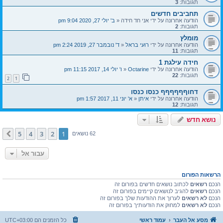
תגובות:
3
תחביבים חדשים
הודעה אחרונה על ידי
אני חד חידה
«
ב' יולי 27, 2020 9:04 pm
תגובות:
2
מומלץ
הודעה אחרונה על ידי
רועי בראל
«
ד' נובמבר 27, 2019 2:24 pm
תגובות:
11
חידה עילגת 1
הודעה אחרונה על ידי
Octarine
«
ו' יולי 14, 2017 11:15 pm
תגובות:
22
2
1
דחוףףףףףף כנסו כנסו
הודעה אחרונה על ידי
איתן
«
א' יוני 11, 2017 1:57 pm
תגובות:
12
נושא חדש
5
4
3
2
1
הבא
62 נושאים
עבור אל
הרשאות הפורום
הנכם
רשאים
לכתוב נושאים חדשים בפורום זה
הנכם
רשאים
להגיב לנושאים קיימים בפורום זה
הנכם
לא רשאים
לערוך את ההודעות שלך בפורום זה
הנכם
לא רשאים
למחוק את הודעותיך בפורום זה
מסע אל העבר
עמוד ראשי
כל הזמנים הם
UTC+03:00