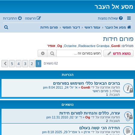
מסע אל העבר
שאלות נפוצות
הרשמה
התחברות
ח
מסע אל העבר
עמוד ראשי
דיבור חופשי
פורום חידות
י
פורום חידות
פ
מנהלים:
Gordi
,
Radioactive Grandpa
,
Octarine
,
Og
,
אופיר
ו
חיפוש
חיפוש מתקדם
נושא חדש
ש
5
4
3
2
1
הבא
62 נושאים
הכרזות
ברוכים הבאים! כללי השימוש בפורומים
הודעה אחרונה על ידי
Gordi
«
א' יולי 24, 2011 8:04 pm
נשלח ב
פורום ראשי
תגובות:
1
נושאים
עזרה, כללים והנחיות לפורום חידות
הודעה אחרונה על ידי
Og
«
ד' יוני 02, 2010 11:31 pm
תגובות:
2
החידה הכי קשה בעולם
הודעה אחרונה על ידי
איתן
«
ג' אפריל 29, 2025 8:18 pm