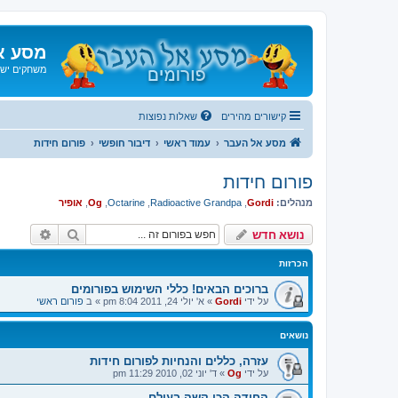
מסע א
משחקים ישנ
קישורים מהירים
שאלות נפוצות
מסע אל העבר
עמוד ראשי
דיבור חופשי
פורום חידות
פורום חידות
מנהלים:
Gordi
,
Radioactive Grandpa
,
Octarine
,
Og
,
אופיר
חיפוש
חיפוש 
נושא חדש
הכרזות
ברוכים הבאים! כללי השימוש בפורומים
על ידי
Gordi
»
א' יולי 24, 2011 8:04 pm
» ב
פורום ראשי
נושאים
עזרה, כללים והנחיות לפורום חידות
על ידי
Og
»
ד' יוני 02, 2010 11:29 pm
החידה הכי קשה בעולם