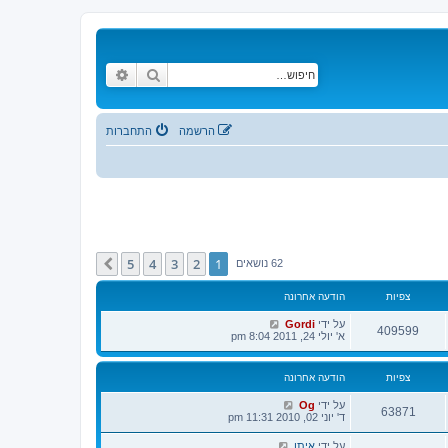
חיפוש
חיפוש מתקדם
הרשמה
התחברות
5
4
3
2
1
הבא
62 נושאים
צפיות
הודעה אחרונה
על ידי
Gordi
409599
א' יולי 24, 2011 8:04 pm
צפיות
הודעה אחרונה
על ידי
Og
63871
ד' יוני 02, 2010 11:31 pm
על ידי
איתן