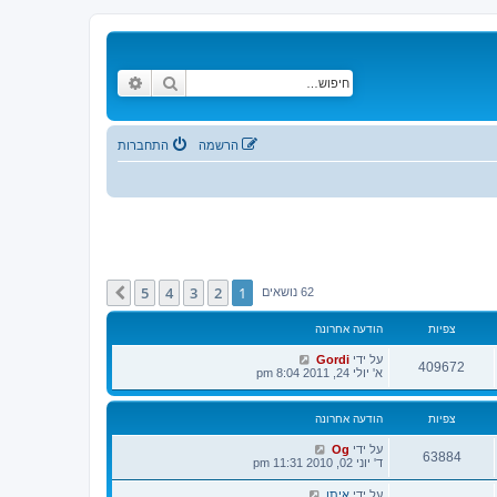
חיפוש
חיפוש מתקדם
הרשמה
התחברות
5
4
3
2
1
הבא
62 נושאים
צפיות
הודעה אחרונה
על ידי
Gordi
409672
א' יולי 24, 2011 8:04 pm
צפיות
הודעה אחרונה
על ידי
Og
63884
ד' יוני 02, 2010 11:31 pm
על ידי
איתן