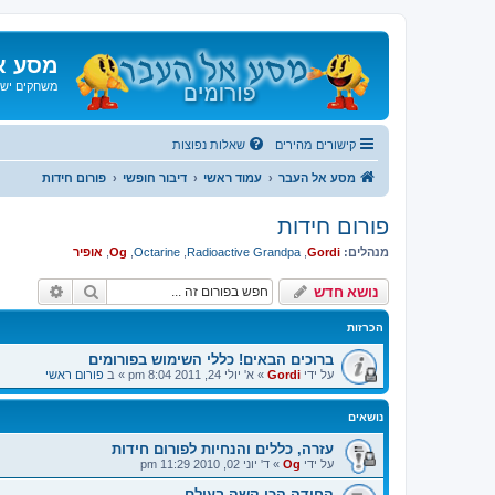
מסע א
משחקים ישנ
קישורים מהירים
שאלות נפוצות
מסע אל העבר
עמוד ראשי
דיבור חופשי
פורום חידות
פורום חידות
מנהלים:
Gordi
,
Radioactive Grandpa
,
Octarine
,
Og
,
אופיר
חיפוש
חיפוש 
נושא חדש
הכרזות
ברוכים הבאים! כללי השימוש בפורומים
על ידי
Gordi
»
א' יולי 24, 2011 8:04 pm
» ב
פורום ראשי
נושאים
עזרה, כללים והנחיות לפורום חידות
על ידי
Og
»
ד' יוני 02, 2010 11:29 pm
החידה הכי קשה בעולם