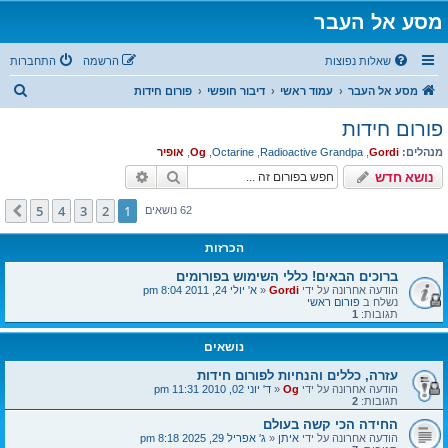
מסע אל העבר
שאלות נפוצות
הרשמה
התחברות
ח
מסע אל העבר
עמוד ראשי
דיבור חופשי
פורום חידות
י
פורום חידות
פ
מנהלים:
Gordi
,
Radioactive Grandpa
,
Octarine
,
Og
,
אופיר
ו
חיפוש
חיפוש מתקדם
נושא חדש
ש
5
4
3
2
1
הבא
62 נושאים
הכרזות
ברוכים הבאים! כללי השימוש בפורומים
הודעה אחרונה על ידי
Gordi
«
א' יולי 24, 2011 8:04 pm
נשלח ב
פורום ראשי
תגובות:
1
נושאים
עזרה, כללים והנחיות לפורום חידות
הודעה אחרונה על ידי
Og
«
ד' יוני 02, 2010 11:31 pm
תגובות:
2
החידה הכי קשה בעולם
הודעה אחרונה על ידי
איתן
«
ג' אפריל 29, 2025 8:18 pm