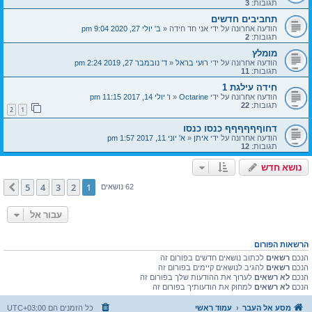
תגובות:
3
תחביבים חדשים
הודעה אחרונה על ידי
אני חד חידה
«
ב' יולי 27, 2020 9:04 pm
תגובות:
2
מומלץ
הודעה אחרונה על ידי
רועי בראל
«
ד' נובמבר 27, 2019 2:24 pm
תגובות:
11
חידה עילגת 1
הודעה אחרונה על ידי
Octarine
«
ו' יולי 14, 2017 11:15 pm
תגובות:
22
2
1
דחוףףףףףף כנסו כנסו
הודעה אחרונה על ידי
איתן
«
א' יוני 11, 2017 1:57 pm
תגובות:
12
נושא חדש
5
4
3
2
1
הבא
62 נושאים
עבור אל
הרשאות הפורום
הנכם
רשאים
לכתוב נושאים חדשים בפורום זה
הנכם
רשאים
להגיב לנושאים קיימים בפורום זה
הנכם
לא רשאים
לערוך את ההודעות שלך בפורום זה
הנכם
לא רשאים
למחוק את הודעותיך בפורום זה
מסע אל העבר
עמוד ראשי
כל הזמנים הם
UTC+03:00