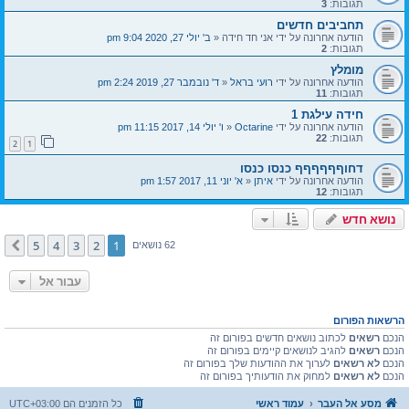
תגובות:
3
תחביבים חדשים
הודעה אחרונה על ידי
אני חד חידה
«
ב' יולי 27, 2020 9:04 pm
תגובות:
2
מומלץ
הודעה אחרונה על ידי
רועי בראל
«
ד' נובמבר 27, 2019 2:24 pm
תגובות:
11
חידה עילגת 1
הודעה אחרונה על ידי
Octarine
«
ו' יולי 14, 2017 11:15 pm
תגובות:
22
2
1
דחוףףףףףף כנסו כנסו
הודעה אחרונה על ידי
איתן
«
א' יוני 11, 2017 1:57 pm
תגובות:
12
נושא חדש
5
4
3
2
1
הבא
62 נושאים
עבור אל
הרשאות הפורום
הנכם
רשאים
לכתוב נושאים חדשים בפורום זה
הנכם
רשאים
להגיב לנושאים קיימים בפורום זה
הנכם
לא רשאים
לערוך את ההודעות שלך בפורום זה
הנכם
לא רשאים
למחוק את הודעותיך בפורום זה
מסע אל העבר
עמוד ראשי
כל הזמנים הם
UTC+03:00