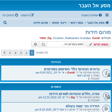
מסע אל העבר
שאלות נפוצות
הרשמה
התחברות
ח
מסע אל העבר
עמוד ראשי
דיבור חופשי
פורום חידות
י
פורום חידות
פ
מנהלים:
Gordi
,
Radioactive Grandpa
,
Octarine
,
Og
,
אופיר
ו
חיפוש
חיפוש מתקדם
נושא חדש
ש
5
4
3
2
1
הבא
62 נושאים
הכרזות
ברוכים הבאים! כללי השימוש בפורומים
הודעה אחרונה על ידי
Gordi
«
א' יולי 24, 2011 8:04 pm
נשלח ב
פורום ראשי
תגובות:
1
נושאים
עזרה, כללים והנחיות לפורום חידות
הודעה אחרונה על ידי
Og
«
ד' יוני 02, 2010 11:31 pm
תגובות:
2
החידה הכי קשה בעולם
הודעה אחרונה על ידי
איתן
«
ג' אפריל 29, 2025 8:18 pm