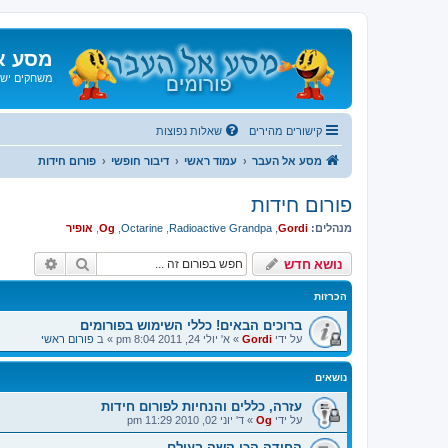
מסע א
משחקים ישנ
קישורים מהירים
שאלות נפוצות
מסע אל העבר
עמוד ראשי
דיבור חופשי
פורום חידות
פורום חידות
מנהלים:
Gordi
,
Radioactive Grandpa
,
Octarine
,
Og
,
אופיר
חיפוש
חיפוש 
נושא חדש
הכרזות
ברוכים הבאים! כללי השימוש בפורומים
על ידי
Gordi
»
א' יולי 24, 2011 8:04 pm
» ב
פורום ראשי
נושאים
עזרה, כללים והנחיות לפורום חידות
על ידי
Og
»
ד' יוני 02, 2010 11:29 pm
החידה הכי קשה בעולם