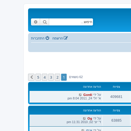
חיפוש
חיפוש מתקדם
הרשמה
התחברות
5
4
3
2
1
הבא
62 נושאים
צפיות
הודעה אחרונה
על ידי
Gordi
409681
א' יולי 24, 2011 8:04 pm
צפיות
הודעה אחרונה
על ידי
Og
63885
ד' יוני 02, 2010 11:31 pm
על ידי
איתן