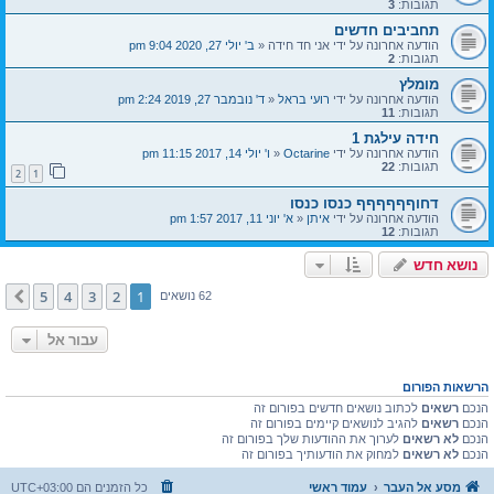
תגובות:
3
תחביבים חדשים
הודעה אחרונה על ידי
אני חד חידה
«
ב' יולי 27, 2020 9:04 pm
תגובות:
2
מומלץ
הודעה אחרונה על ידי
רועי בראל
«
ד' נובמבר 27, 2019 2:24 pm
תגובות:
11
חידה עילגת 1
הודעה אחרונה על ידי
Octarine
«
ו' יולי 14, 2017 11:15 pm
תגובות:
22
2
1
דחוףףףףףף כנסו כנסו
הודעה אחרונה על ידי
איתן
«
א' יוני 11, 2017 1:57 pm
תגובות:
12
נושא חדש
5
4
3
2
1
הבא
62 נושאים
עבור אל
הרשאות הפורום
הנכם
רשאים
לכתוב נושאים חדשים בפורום זה
הנכם
רשאים
להגיב לנושאים קיימים בפורום זה
הנכם
לא רשאים
לערוך את ההודעות שלך בפורום זה
הנכם
לא רשאים
למחוק את הודעותיך בפורום זה
מסע אל העבר
עמוד ראשי
כל הזמנים הם
UTC+03:00