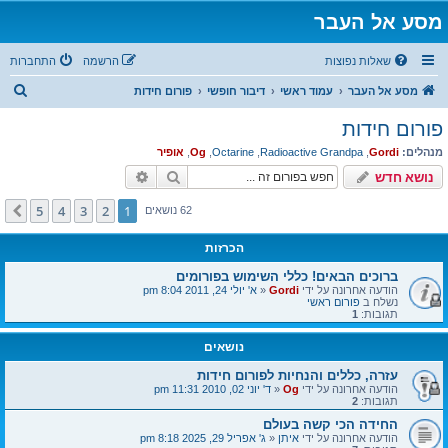
מסע אל העבר
שאלות נפוצות
הרשמה
התחברות
ח
מסע אל העבר
עמוד ראשי
דיבור חופשי
פורום חידות
י
פורום חידות
פ
מנהלים:
Gordi
,
Radioactive Grandpa
,
Octarine
,
Og
,
אופיר
ו
חיפוש
חיפוש מתקדם
נושא חדש
ש
5
4
3
2
1
הבא
62 נושאים
הכרזות
ברוכים הבאים! כללי השימוש בפורומים
הודעה אחרונה על ידי
Gordi
«
א' יולי 24, 2011 8:04 pm
נשלח ב
פורום ראשי
תגובות:
1
נושאים
עזרה, כללים והנחיות לפורום חידות
הודעה אחרונה על ידי
Og
«
ד' יוני 02, 2010 11:31 pm
תגובות:
2
החידה הכי קשה בעולם
הודעה אחרונה על ידי
איתן
«
ג' אפריל 29, 2025 8:18 pm