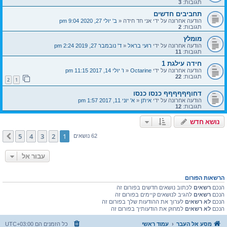
תגובות:
3
תחביבים חדשים
הודעה אחרונה על ידי
אני חד חידה
«
ב' יולי 27, 2020 9:04 pm
תגובות:
2
מומלץ
הודעה אחרונה על ידי
רועי בראל
«
ד' נובמבר 27, 2019 2:24 pm
תגובות:
11
חידה עילגת 1
הודעה אחרונה על ידי
Octarine
«
ו' יולי 14, 2017 11:15 pm
תגובות:
22
2
1
דחוףףףףףף כנסו כנסו
הודעה אחרונה על ידי
איתן
«
א' יוני 11, 2017 1:57 pm
תגובות:
12
נושא חדש
5
4
3
2
1
הבא
62 נושאים
עבור אל
הרשאות הפורום
הנכם
רשאים
לכתוב נושאים חדשים בפורום זה
הנכם
רשאים
להגיב לנושאים קיימים בפורום זה
הנכם
לא רשאים
לערוך את ההודעות שלך בפורום זה
הנכם
לא רשאים
למחוק את הודעותיך בפורום זה
מסע אל העבר
עמוד ראשי
כל הזמנים הם
UTC+03:00