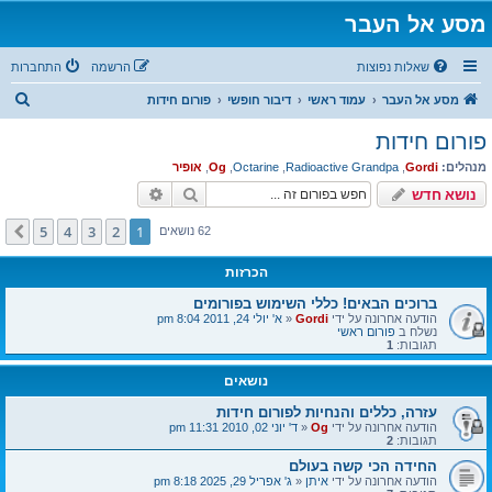
מסע אל העבר
שאלות נפוצות
הרשמה
התחברות
ח
מסע אל העבר
עמוד ראשי
דיבור חופשי
פורום חידות
י
פורום חידות
פ
מנהלים:
Gordi
,
Radioactive Grandpa
,
Octarine
,
Og
,
אופיר
ו
חיפוש
חיפוש מתקדם
נושא חדש
ש
5
4
3
2
1
הבא
62 נושאים
הכרזות
ברוכים הבאים! כללי השימוש בפורומים
הודעה אחרונה על ידי
Gordi
«
א' יולי 24, 2011 8:04 pm
נשלח ב
פורום ראשי
תגובות:
1
נושאים
עזרה, כללים והנחיות לפורום חידות
הודעה אחרונה על ידי
Og
«
ד' יוני 02, 2010 11:31 pm
תגובות:
2
החידה הכי קשה בעולם
הודעה אחרונה על ידי
איתן
«
ג' אפריל 29, 2025 8:18 pm