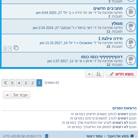
תגובות:
3
תחביבים חדשים
הודעה אחרונה על ידי
אני חד חידה
«
ב' יולי 27, 2020 9:04 pm
תגובות:
2
מומלץ
הודעה אחרונה על ידי
רועי בראל
«
ד' נובמבר 27, 2019 2:24 pm
תגובות:
11
חידה עילגת 1
הודעה אחרונה על ידי
Octarine
«
ו' יולי 14, 2017 11:15 pm
תגובות:
22
2
1
דחוףףףףףף כנסו כנסו
הודעה אחרונה על ידי
איתן
«
א' יוני 11, 2017 1:57 pm
תגובות:
12
נושא חדש
5
4
3
2
1
הבא
62 נושאים
עבור אל
הרשאות הפורום
הנכם
רשאים
לכתוב נושאים חדשים בפורום זה
הנכם
רשאים
להגיב לנושאים קיימים בפורום זה
הנכם
לא רשאים
לערוך את ההודעות שלך בפורום זה
הנכם
לא רשאים
למחוק את הודעותיך בפורום זה
מסע אל העבר
עמוד ראשי
כל הזמנים הם
UTC+03:00