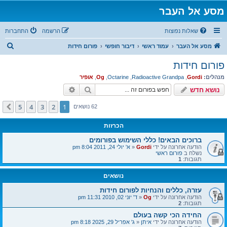
מסע אל העבר
שאלות נפוצות
הרשמה
התחברות
ח
מסע אל העבר
עמוד ראשי
דיבור חופשי
פורום חידות
י
פורום חידות
פ
מנהלים:
Gordi
,
Radioactive Grandpa
,
Octarine
,
Og
,
אופיר
ו
חיפוש
חיפוש מתקדם
נושא חדש
ש
5
4
3
2
1
הבא
62 נושאים
הכרזות
ברוכים הבאים! כללי השימוש בפורומים
הודעה אחרונה על ידי
Gordi
«
א' יולי 24, 2011 8:04 pm
נשלח ב
פורום ראשי
תגובות:
1
נושאים
עזרה, כללים והנחיות לפורום חידות
הודעה אחרונה על ידי
Og
«
ד' יוני 02, 2010 11:31 pm
תגובות:
2
החידה הכי קשה בעולם
הודעה אחרונה על ידי
איתן
«
ג' אפריל 29, 2025 8:18 pm