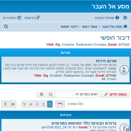
מסע אל העבר
שאלות נפוצות
הרשמה
התחברות
ח
מסע אל העבר
עמוד ראשי
דיבור חופשי
י
דיבור חופשי
פ
מנהלים:
Gordi
,
Radioactive Grandpa
,
Octarine
,
Og
,
אופיר
ו
פורום
ש
פורום חידות
פורום החידות של "מסע אל העבר", בו תוכלו לבחון ולהפגין את הידע שלכם בכל מה
שקשור למשחקים ישנים. כולם מוזמנים לנסות ולפתור את החידות הקיימות ואף להציג
לקהילה חידות מקוריות, בהתאם לחוקי החידון.
מנהלים:
Gordi
,
Radioactive Grandpa
,
Octarine
,
Og
,
אופיר
נושאים:
62
חיפוש
חיפוש מתקדם
נושא חדש
דף
1
מתוך
39
39
5
4
3
2
1
הבא
581 נושאים
…
הכרזות
ברוכים הבאים! כללי השימוש בפורומים
הודעה אחרונה על ידי
Gordi
«
א' יולי 24, 2011 8:04 pm
נשלח ב
פורום ראשי