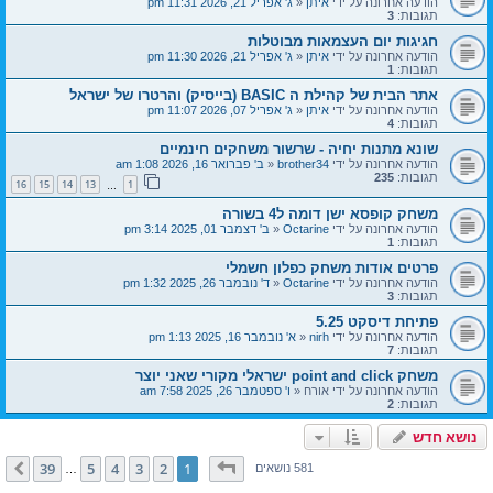
הודעה אחרונה על ידי
איתן
«
ג' אפריל 21, 2026 11:31 pm
תגובות:
3
חגיגות יום העצמאות מבוטלות
הודעה אחרונה על ידי
איתן
«
ג' אפריל 21, 2026 11:30 pm
תגובות:
1
אתר הבית של קהילת ה BASIC (בייסיק) והרטרו של ישראל
הודעה אחרונה על ידי
איתן
«
ג' אפריל 07, 2026 11:07 pm
תגובות:
4
שונא מתנות יחיה - שרשור משחקים חינמיים
הודעה אחרונה על ידי
brother34
«
ב' פברואר 16, 2026 1:08 am
תגובות:
235
16
15
14
13
1
…
משחק קופסא ישן דומה ל4 בשורה
הודעה אחרונה על ידי
Octarine
«
ב' דצמבר 01, 2025 3:14 pm
תגובות:
1
פרטים אודות משחק כפלון חשמלי
הודעה אחרונה על ידי
Octarine
«
ד' נובמבר 26, 2025 1:32 pm
תגובות:
3
פתיחת דיסקט 5.25
הודעה אחרונה על ידי
nirh
«
א' נובמבר 16, 2025 1:13 pm
תגובות:
7
משחק point and click ישראלי מקורי שאני יוצר
הודעה אחרונה על ידי
אורח
«
ו' ספטמבר 26, 2025 7:58 am
תגובות:
2
נושא חדש
דף
1
מתוך
39
39
5
4
3
2
1
הבא
581 נושאים
…