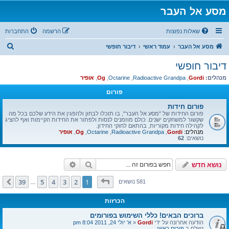
מסע אל העבר
שאלות נפוצות
הרשמה
התחברות
ח
מסע אל העבר
עמוד ראשי
דיבור חופשי
י
דיבור חופשי
פ
מנהלים:
Gordi
,
Radioactive Grandpa
,
Octarine
,
Og
,
אופיר
ו
פורום
ש
פורום חידות
פורום החידות של "מסע אל העבר", בו תוכלו לבחון ולהפגין את הידע שלכם בכל מה
שקשור למשחקים ישנים. כולם מוזמנים לנסות ולפתור את החידות הקיימות ואף להציג
לקהילה חידות מקוריות, בהתאם לחוקי החידון.
מנהלים:
Gordi
,
Radioactive Grandpa
,
Octarine
,
Og
,
אופיר
נושאים:
62
חיפוש
חיפוש מתקדם
נושא חדש
דף
1
מתוך
39
39
5
4
3
2
1
הבא
581 נושאים
…
הכרזות
ברוכים הבאים! כללי השימוש בפורומים
הודעה אחרונה על ידי
Gordi
«
א' יולי 24, 2011 8:04 pm
נשלח ב
פורום ראשי