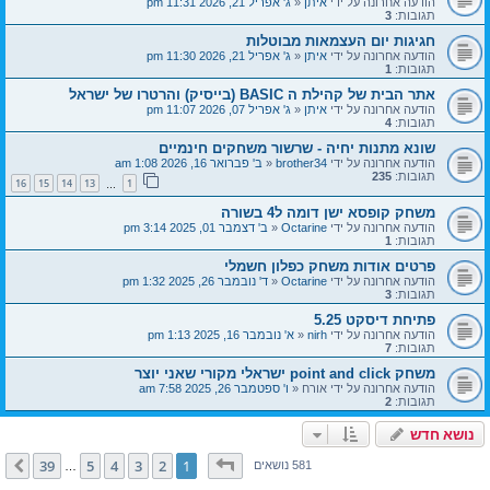
הודעה אחרונה על ידי
איתן
«
ג' אפריל 21, 2026 11:31 pm
תגובות:
3
חגיגות יום העצמאות מבוטלות
הודעה אחרונה על ידי
איתן
«
ג' אפריל 21, 2026 11:30 pm
תגובות:
1
אתר הבית של קהילת ה BASIC (בייסיק) והרטרו של ישראל
הודעה אחרונה על ידי
איתן
«
ג' אפריל 07, 2026 11:07 pm
תגובות:
4
שונא מתנות יחיה - שרשור משחקים חינמיים
הודעה אחרונה על ידי
brother34
«
ב' פברואר 16, 2026 1:08 am
תגובות:
235
16
15
14
13
1
…
משחק קופסא ישן דומה ל4 בשורה
הודעה אחרונה על ידי
Octarine
«
ב' דצמבר 01, 2025 3:14 pm
תגובות:
1
פרטים אודות משחק כפלון חשמלי
הודעה אחרונה על ידי
Octarine
«
ד' נובמבר 26, 2025 1:32 pm
תגובות:
3
פתיחת דיסקט 5.25
הודעה אחרונה על ידי
nirh
«
א' נובמבר 16, 2025 1:13 pm
תגובות:
7
משחק point and click ישראלי מקורי שאני יוצר
הודעה אחרונה על ידי
אורח
«
ו' ספטמבר 26, 2025 7:58 am
תגובות:
2
נושא חדש
דף
1
מתוך
39
39
5
4
3
2
1
הבא
581 נושאים
…