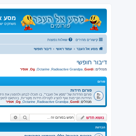
מסע א
משחקים ישנ
קישורים מהירים
שאלות נפוצות
מסע אל העבר
עמוד ראשי
דיבור חופשי
דיבור חופשי
מנהלים:
Gordi
,
Radioactive Grandpa
,
Octarine
,
Og
,
אופיר
פורום
פורום חידות
פורום החידות של "מסע אל העבר", בו תוכלו לבחון ולהפגין את ה
החידות הקיימות ואף להציג לקהילה חידות מקוריות, בהתאם לחוקי 
מנהלים:
Gordi
,
Radioactive Grandpa
,
Octarine
,
Og
,
אופיר
חיפוש
חיפוש 
נושא חדש
הכרזות