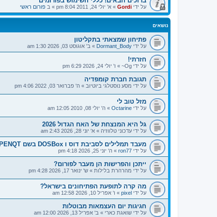
ברוכים הבאים! כללי השימוש בפורומים
על ידי
Gordi
»
א' יולי 24, 2011 8:04 pm
» ב
פורום ראשי
נושאים
פתיחון שמצאתי בתקליטון
על ידי
Dormant_Body
»
ב' אוגוסט 03, 2026 1:30 am
חזרתי!
על ידי
Og~
»
ו' יולי 24, 2026 6:29 pm
תגובת חברת קומפדיה
על ידי
מסע נוסטלגי ביוטיוב
»
ה' פברואר 03, 2022 4:06 pm
מזל טוב לי
על ידי
Octarine
»
ה' יולי 08, 2010 12:05 am
גל היא המנצחת של האח הגדול 2026
על ידי
עדכוני טלווזיה
»
א' יוני 28, 2026 2:43 am
מעבד תמלילים לסביבת דוס ו DOSBox בשם OPENQT
על ידי
ron77
»
ה' יוני 25, 2026 4:18 pm
ייתכן והפרישות הן מעבר לפורום?
על ידי
מהרהרת בלילות
»
ש' ינואר 17, 2026 4:28 pm
מה קרה לתופעת הפתיחונים בישראל?
על ידי
pixel
»
ו' אפריל 10, 2026 12:58 am
חגיגות יום העצמאות מבוטלות
על ידי
שואגת כארי
»
ב' אפריל 13, 2026 12:00 am