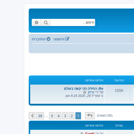
חיפוש
חיפוש מתקדם
הרשמה
התחברות
הודעות
הודעה אחרונה
Re: החידה הכי קשה בעולם
1556
צ
על ידי
איתן
פ
ג' אפריל 29, 2025 8:18 pm
ה
ב
ה
ו
ד
דף
1
מתוך
39
39
5
4
3
2
1
הבא
581 נושאים
…
ע
ה
ה
צפיות
הודעה אחרונה
א
ח
על ידי
Gordi