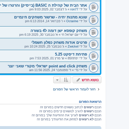
אתר הבית של קהילת ה BASIC (בייסיק) והרטרו של ישראל
על ידי
ron77
»
ג' דצמבר 02, 2025 9:03 pm
שונא מתנות יחיה - שרשור משחקים חינמיים
על ידי
Octarine
»
ו' פברואר 14, 2014 6:13 pm
משחק קופסא ישן דומה ל4 בשורה
על ידי
עם ישראל חי
»
א' נובמבר 30, 2025 6:19 pm
פרטים אודות משחק כפלון חשמלי
על ידי
Zwickel
»
ג' נובמבר 25, 2025 10:24 pm
פתיחת דיסקט 5.25
על ידי
יפתח85
»
ש' מרץ 01, 2025 7:53 pm
משחק point and click ישראלי מקורי שאני יוצר
על ידי
נדי
»
ד' ספטמבר 24, 2025 11:56 am
נושא חדש
חזור לעמוד הראשי של הפורום
הרשאות הפורום
הנכם
רשאים
לכתוב נושאים חדשים בפורום זה
הנכם
רשאים
להגיב לנושאים קיימים בפורום זה
הנכם
לא רשאים
לערוך את ההודעות שלך בפורום זה
הנכם
לא רשאים
למחוק את הודעותיך בפורום זה