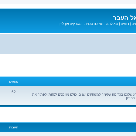
ל העבר
ים
|
רומים
|
שאילתא
|
תמיכה טכנית
|
משחקים און ליין
נושאים
62
ידע שלכם בכל מה שקשור למשחקים ישנים. כולם מוזמנים לנסות ולפתור את
החידון.
מתקדם
תגובות